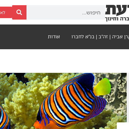
לאר
ן אביה | זה"ב | בנ"א לחברו
אודות