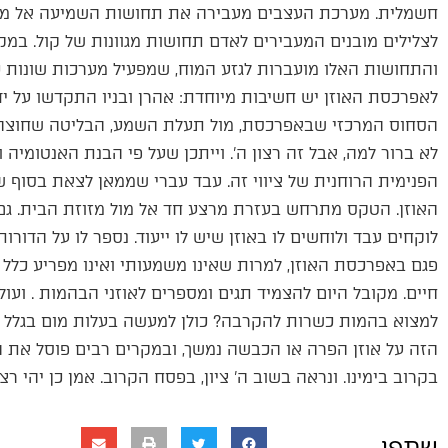
חשמלית. מערכת העצבים מעבירה את תחושות השמיעה אל מר
לצלילים מובנים המעבירים לאדם תחושות מגוונות של קול. במקב
והתחושות האלו מועברות לגזע המוח, שמפעיל מערכות שונות כד
לאפרכסת האוזן יש חשיבות מיוחדת: אהרן ובניו התקדשו על ידי
הסחוס המרכזי שבאפרכסת, מול תעלת השמע, הבליטה שחוצה את
לא ברור למה, אבל זה רצון ה'. וייתכן שעל פי הבנת האנטומיה 
הפנימית הרוחנית של ציווי זה. עבד עברי שממאן לצאת בסוף שנ
האוזן. הטקס מתרחש בעזרת מרצע חד אל מול מזוזת הבית. גם 
לוקחים עבד ולוחשים לו באוזן שיש לו ייעוד. נספר לו על הדורו
פגם באפרכסת האוזן, למרות שאינו משמעותי ואינו מפריע כלל ל
חיים. מקובל היום להצמיד תגים ומספרים לאוזני הבהמות . וע
למצוא בהמות כשרות להקרבה? כולן למעשה בעלות מום בגלל החו
הזה על אוזן הפרה או הכבשה נמשך, ובמקרים רבים פוסל את ה
בקרוב בימינו. ונראה בשוב ה' ציון, בפסח הקרוב. אמן כן יהי רצו
שתפו