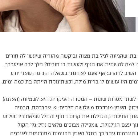
 בת, שהגיעה לגיל בת מצוה וביקשה מהוריה שיעשו לה חורים
חן: למה להשחית את הגוף ולעשות בו חורים? הלך לרב אויערבך,
 השיב לו הרב: אף פעם לא דנתי בשאלה הזו. מה שאני יודע
ים היו עושים לו ברית מילה, וכשתינוקת הייתה בת כמה ימים,
ש לשתי מטרות שונות – המטרה העיקרית היא לשמיעה (האזנה)
ון). האוזן מורכבת משלושה חלקים: א. אפרכסת, הבנויה
זן התיכונה', הכוללת את קרום התוף והחלל שמאחוריו ושלוש
 עצם הגולגולת, שמכילה מבוכים מלאים נוזל. גלי הקול
הנגרמות עקב כך בנוזל האוזן הפנימית מתורגמות לאנרגיה