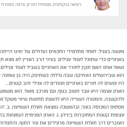
רופאה גניקולוגית, מומחית לפריון, מרצה וסופרת
מעשה בעגיל: לאחד מתלמידי החכמים הגדולים של ימינו הייתה
באוזניים כדי שתוכל לענוד עגילים. בעיני הרב העניין לא מצא 
ושאל אותו האם תקין לחורר את האוזניים בשביל לענוד עגילים.
הוא שבירושלים העתיקה שבה גדלתי, כשתינוק היה בן שמונה ימ
היו עושים לה חורים באוזניים ועונדים לה עגילי זהב קטנים…
האוזן עצמה היא אבר חשוב בגוף, וגם מורכב מאוד. הוא משמ
ולהקשבה, והמטרה השנייה היא להשגת תחושת שיווי משקל (איז
מסחוס המכוסה בעור, ובהמשכה נמצאת תעלת השמיעה. ב. 'האו
עצמות קטנות המחוברות ביניהן. ג. האוזן הפנימית הנמצאת בתוך
העוברים דרך תעלת השמיעה מרעידים את עור התוף, והתנודות 