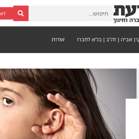
לאר
ן אביה | זה"ב | בנ"א לחברו
אודות