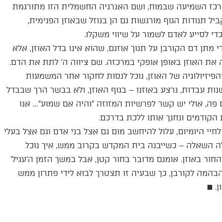
כז השמיעה שבמוח, ושם האנרגיה החשמלית הזו מתורגמת
יל תנודות הגוף מורגשות גם הן בנוזל שבאוזן הפנימית,
י לסייע לאדם לשמור על שיווי משקלו.
 מתן דם הקורבן על תנוך אוזנם, שהוא אינו בדל האוזן, אלא
 האוזן באופן אופקי במרכזה. שם ציווה ה' לתת את הדם.
והפיזיולוגיה של האוזן, נוכל לנסות לחקור אחר המשמעות
ות עבדות, נרצע באוזנו – בגוף האוזן, ולא בבשר הרך שבבדל
פה, אולי יש קשר לפרשיות המזוזה "והיה אם שמוע"… אנו
ת הקודמים ונחנך אותו ללכת בדרכם.
חיי היומיום, עלול להיחשב מום גם אצל בני אדם וגם אצל בעלי
ולה השאלה – כשייבנה בית המקדש בקרוב ממש, איך נוכל
ר באוזן. אומנם מדובר בחור קטן, אבל במשך הזמן ה'עגיל'
בהמה לקורבן, כך שבעיה זו תצטרך לבוא לידי פתרון ממש
ן. ■