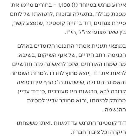
‬סיירת‭ ‬צנחנים‭, ‬דוד‭ ‬בן‭ ‬זיוה‭ ‬קוסטינר‭, ‬שנפצע‭ ‬קשה‭,
‬בין‭ ‬שאר‭ ‬פצועי‭ ‬צה"ל‭, ‬הי"ו‭.‬
‬הכניסה‭, ‬רחב‭ ‬הידיים‭, ‬של‭ ‬אגף‭ ‬השיקום‭, ‬בשיבא‭.
‬ההנשמה‭.‬
‬היקרה‭ ‬וכל‭ ‬ציבור‭ ‬חבריו‭. ‬