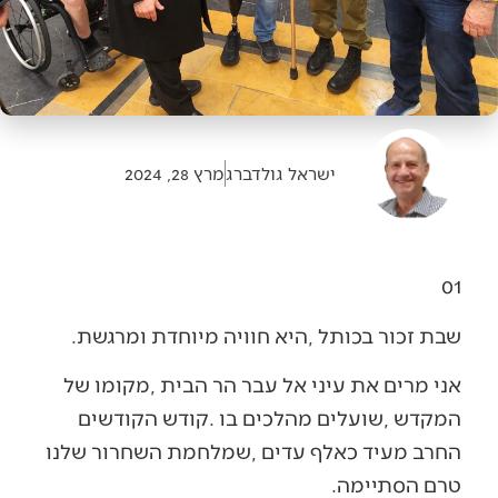
ישראל גולדברג
מרץ 28, 2024
01
שבת‭ ‬זכור‭ ‬בכותל‭, ‬היא‭ ‬חוויה‭ ‬מיוחדת‭ ‬ומרגשת‭. ‬
‬טרם‭ ‬הסתיימה‭.‬