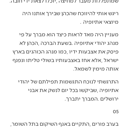
‬שמתפללות‭ ‬מעבר‭ ‬למחיצה‭, ‬יוכלו‭ ‬לצאת‭ ‬ידי‭ ‬חובה‭.‬
‬מיוצאי‭ ‬אתיופיה‭.
‬אותה‭ ‬מימין‭ ‬לשמאל‭.‬
‬ירושלים‭. ‬המברך‭ ‬יתברך‭.‬
‭ ‬
05
בערב‭ ‬פורים‭, ‬התקיים‭ ‬באגף‭ ‬השיקום‭ ‬בתל‭ ‬השומר‭,