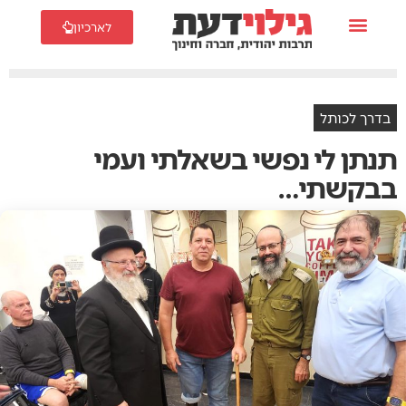
לארכיון
בדרך לכותל
‬בבקשתי‭…‬