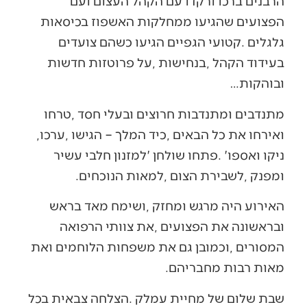
‬ובוהקות‭… ‬
‬ואירחו‭ ‬את‭ ‬כל‭ ‬הבאים‭, ‬כיד‭ ‬המלך‭ – ‬הגישו‭, ‬ערכו‭,
‬ומפנק‭, ‬לשבירת‭ ‬הצום‭, ‬למאות‭ ‬הנוכחים‭.‬
‬מאות‭ ‬רבות‭ ‬מחבריהם‭.‬