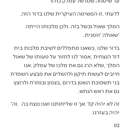
‬עד‭ ‬שימחה‭ ‬שמו‭ ‬של‭ ‬עמלק‭ ‬כולו‭!‬
לדעתי‭, ‬זו‭ ‬המשימה‭ ‬העיקרית‭ ‬שלנו‭ ‬בדור‭ ‬הזה‭. ‬
‬‮'‬שאולה‮'‬‭ ‬וזמנית‭.‬
‬גם‭ ‬את‭ ‬ראש‭ ‬הנחש‭.‬
זה‭ ‬לא‭ ‬יהיה‭ ‬קל‭. ‬אך‭ ‬זו‭ ‬שליחותנו‭ ‬ואנו‭ ‬ננצח‭ ‬בה‭.
‬וה‮'‬‭
‬יהיה‭ ‬בעזרנו‭.‬
‭ ‬
02