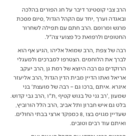
‬החטופים‭ ‬ולרפואת‭ ‬כל‭ ‬פצועי‭ ‬צה"ל‭.‬
‬שמעון‮'‬‭, ‬רב‭ ‬גני‭ ‬טל‭ ‬בגוש‭ ‬קטיף‭, ‬ת"ו‭, ‬הרב‭ ‬גבי‭ ‬קדוש‭.
‬בלט‭ ‬גם‭ ‬איש‭ ‬חברון‭ ‬ותל‭ ‬אביב‭, ‬הרב‭ ‬הלל‭ ‬הורוביץ‭,
‬שעדיין‭ ‬מגויס‭ ‬בצו‭ ‬8‭, ‬כמפקד‭ ‬ארצי‭ ‬בבתי‭ ‬החולים‭.
‬ואיתם‭ ‬עוד‭ ‬רבים‭ ‬וטובים‭.‬