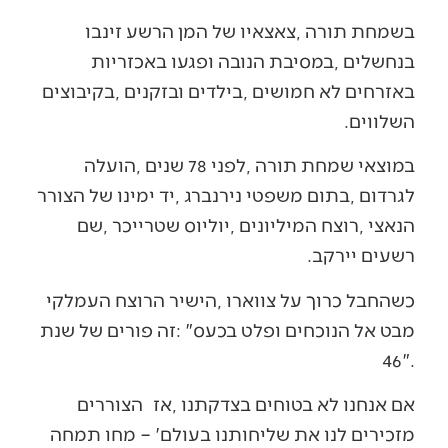
‬השלווים‭.‬
‬רשעים‭ ‬יירקב‭.‬
‬46‮"‬‭.‬
אם‭ ‬אנחנו‭ ‬לא‭ ‬בטוחים‭ ‬בצדקתנו‭, ‬אז‭