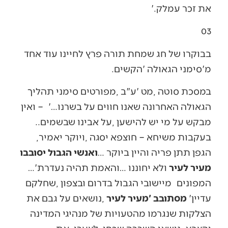
‬את‭ ‬זכר‭ ‬עמלק‮'‬‭. ‬
‭ ‬
03
‬מ'סימני‭ ‬הגאולה‮'‬‭ ‬הקשים‭.‬
‬הגאולה‭ ‬האחרונה‭ ‬שאנו‭ ‬חווים‭ ‬על‭ ‬בשרנו‭ –
‬מבקש‭ ‬על‭ ‬מי‭ ‬יש‭ ‬להישען‭, ‬על‭ ‬אבינו‭ ‬שבשמים‭..
‬בעקבות‭ ‬משיחא‭ ‬‮–‬‭ ‬חוצפא‭ ‬יסגה‭, ‬ויוקר‭ ‬יאמיר‭,
‬הגפן‭ ‬תתן‭ ‬פריה‭ ‬והיין‭ ‬ביוקר‭… ‬
‬מעיר‭ ‬לעיר
‭ ‬ולא‭ ‬יחוננו‭… ‬והאמת‭ ‬תהיה‭ ‬נעדרת‭…‬‮'‬‭
‬המפונים‭
‬עדיין‭ ‬‮'‬
מסתובב‮'‬‭ ‬מעיר‭ ‬לעיר