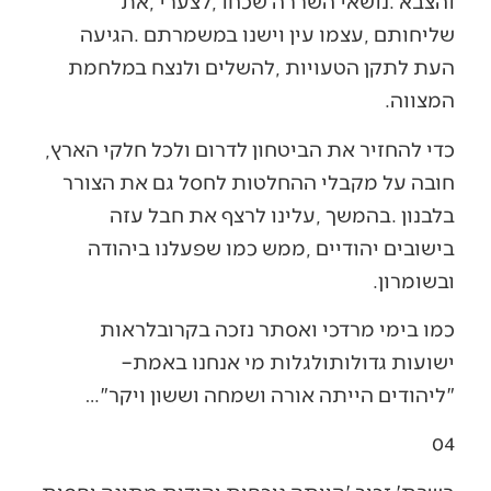
‬המצווה‭. ‬
כדי‭ ‬להחזיר‭ ‬את‭ ‬הביטחון‭ ‬לדרום‭ ‬ולכל‭ ‬חלקי‭ ‬הארץ‭,
‬ובשומרון‭. ‬
‬ישועות‭ ‬גדולותולגלות‭ ‬מי‭ ‬אנחנו‭ ‬באמת‭ –
‬‮"‬ליהודים‭ ‬הייתה‭ ‬אורה‭ ‬ושמחה‭ ‬וששון‭ ‬ויקר‭…‬‮"‬
‭ ‬
04