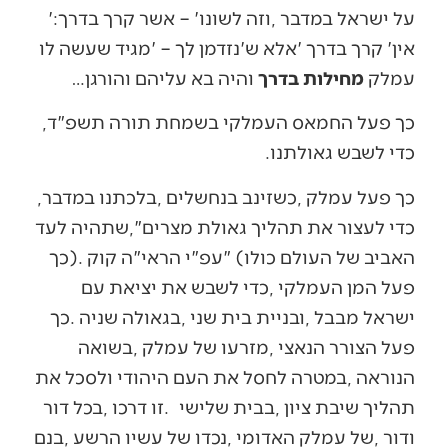
‬על‭ ‬ישראל‭ ‬במדבר‭, ‬וזה‭ ‬לשונו‭ – ‬‮'‬אשר‭ ‬קרך‭ ‬בדרך‮'‬‭:
‬עמלק‭ ‬
מחילות‭ ‬בדרך
‭ ‬והיה‭ ‬בא‭ ‬עליהם‭ ‬והורגן‭…‬
כך‭ ‬פעל‭ ‬החמאס‭ ‬העמלקי‭ ‬בשמחת‭ ‬תורה‭ ‬תשפ"ד‭,
‬כדי‭ ‬לשבש‭ ‬גאולתנו‭. ‬
כך‭ ‬פעל‭ ‬עמלק‭, ‬כשזינב‭ ‬בנחשלים‭, ‬בלכתנו‭ ‬במדבר‭,
‬תהליך‭ ‬שיבת‭ ‬ציון‭, ‬בבית‭ ‬שלישי‭.