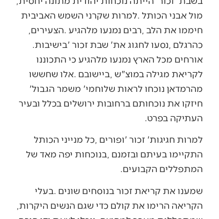
בשבת‭ ‬‮'‬זכור‮'‬‭ ‬הייתה‭ ‬נוכחות‭ ‬יהודית‭ ‬מתונה‭ ‬יחסית‭,
‬חיממו‭ ‬את‭ ‬הלב‭, ‬רבים‭ ‬נמנעו‭ ‬מלהגיע‭. ‬הצעירים‭,
‬כהרגלם‭, ‬נסעו‭ ‬לחגוג‭ ‬את‭ ‬‮'‬שבת‭ ‬זכור‮'‬‭ ‬בישיבות‭.
‬מהרמדאן‭ ‬נוכחו‭ ‬לראות‭ ‬שלוחמי‭ ‬‮'‬משמר‭ ‬הגבול‮'‬‭
‬העתיקה‭ ‬בפרט‭.‬
‬המתפללים‭ ‬הקבועים‭. ‬
‬הקריאה‭ ‬הרימו‭ ‬את‭ ‬קולם‭ ‬כדי‭ ‬שגם‭ ‬הנשים‭ ‬היקרות‭,