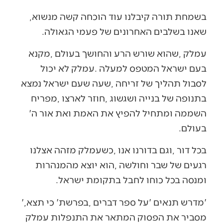
בשמחת‭ ‬תורה‭ ‬קיבלנו‭ ‬עוד‭ ‬הוכחה‭ ‬קשה‭ ‬מנשוא‭,
‬שאנו‭ ‬בשלבים‭ ‬האחרונים‭ ‬של‭ ‬פעמי‭ ‬הגאולה‭.‬
‬השממה‭ ‬ומתחיל‭ ‬להפיץ‭ ‬את‭ ‬האמת‭ ‬ואת‭ ‬אור‭ ‬ה‮'‬‭
‬בעולם‭. ‬
‬ומנסה‭ ‬בכל‭ ‬כוחו‭ ‬לחבל‭ ‬בתקומת‭ ‬ישראל‭. ‬
‮'‬מדרש‭ ‬תנאים‮'‬‭ ‬על‭ ‬ספר‭ ‬דברים‭, ‬בפרשת‭ ‬‮'‬כי‭ ‬תצא‮'‬‭,