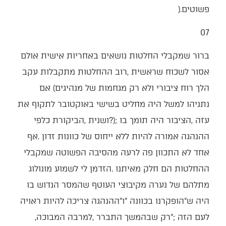
‬פשוטים‭).‬
07‭ ‬
‬לעם‭ ‬הזה‮"‬‭; ‬רק‭ ‬שבהמשך‭ ‬התברר‭, ‬למרבה‭ ‬המבוכה‭,