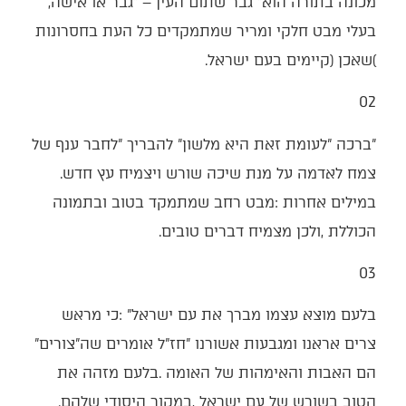
‬מכונה‭ ‬בתורה‭ ‬הוא‭ ‬‮"‬גבר‭ ‬שתום‭ ‬העין‮"‬‭ ‬‮–‬‭ ‬גבר‭ ‬או‭ ‬אישה‭,
(‬שאכן‭) ‬קיימים‭ ‬בעם‭ ‬ישראל‭.‬
02‭ ‬
‬צמח‭ ‬לאדמה‭ ‬על‭ ‬מנת‭ ‬שיכה‭ ‬שורש‭ ‬ויצמיח‭ ‬עץ‭ ‬חדש‭.
‬הכוללת‭, ‬ולכן‭ ‬מצמיח‭ ‬דברים‭ ‬טובים‭.‬
03‭ ‬
‬צרים‭ ‬אראנו‭ ‬ומגבעות‭ ‬אשורנו‮"‬‭ ‬חז"ל‭ ‬אומרים‭ ‬שה"צורים‮"‬‭
‬הטוב‭ ‬בשורש‭ ‬של‭ ‬עם‭ ‬ישראל‭, ‬במקור‭ ‬היסודי‭ ‬שלהם‭.