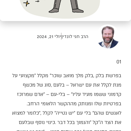
הרב חגי לונדין
יולי 21, 2024
01‭ ‬
‬בפרטיות‭ ‬שלו‭ ‬ומנותק‭ ‬מההקשר‭ ‬הלאומי‭ ‬הרחב‭.