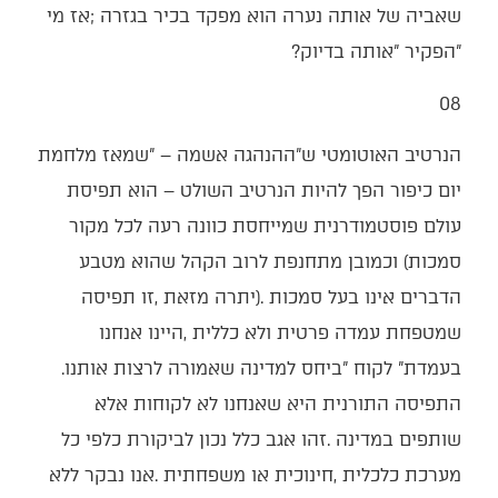
‬‮"‬הפקיר‮"‬‭ ‬אותה‭ ‬בדיוק‭?‬
08‭ ‬
‬בעמדת‭ ‬‮"‬לקוח‮"‬‭ ‬ביחס‭ ‬למדינה‭ ‬שאמורה‭ ‬לרצות‭ ‬אותנו‭.