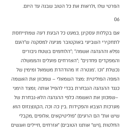
‬הפרטי‭ ‬שלו‭, ‬ולראות‭ ‬את‭ ‬כל‭ ‬הטוב‭ ‬שבנה‭ ‬עד‭ ‬היום‭.‬
06‭ ‬