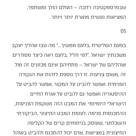
‬שבפרספקטיבה‭ ‬רחבה‭ ‬‮–‬‭ ‬העולם‭ ‬הולך‭ ‬ומשתפר‭,
‬המציאות‭ ‬נעשית‭ ‬מוארת‭ ‬יותר‭ ‬ויותר‭.‬
05‭ ‬
‬הישראלי‭ ‬היומיומי‭. ‬את‭ ‬המבט‭ ‬הזה‭ ‬משקפת‭ ‬הצניעות‭,