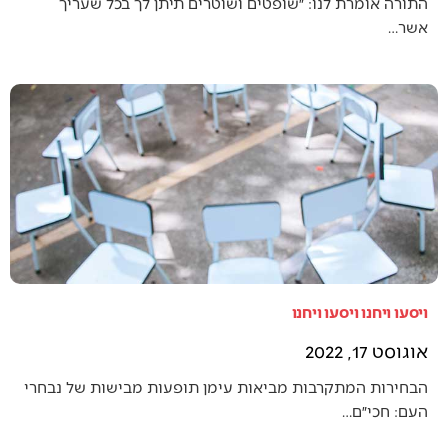
התורה אומרת לנו: ״שופטים ושוטרים תיתן לך בכל שעריך
אשר…
ויסעו ויחנו ויסעו ויחנו
אוגוסט 17, 2022
הבחירות המתקרבות מביאות עימן תופעות מבישות של נבחרי
העם: חכי״ם…