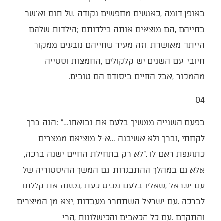
‬מהמקור‭, ‬אבל‭ ‬החיים‭ ‬ביסודם‭ ‬הם‭ ‬טובים‭.‬
04‭ ‬
‬כתועפת‭ ‬ראם‭ ‬לו‮"‬‭. ‬לא‭ ‬רק‭ ‬בתחילת‭ ‬החיים‭ ‬ישנה‭ ‬ברכה‭,