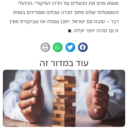
‬זו‭ ‬גם‭ ‬תהיה‭ ‬יותר‭ ‬יעילה‭. ‬
■
עוד במדור זה