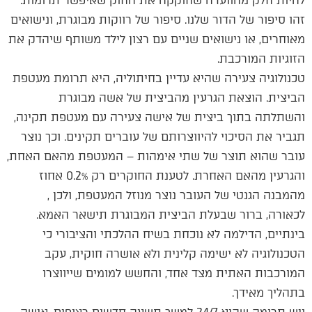
להיות חלק מהוועדה שחוקקה את החוק שאיפשר תרומות.
זהו סיפור של הדור שלנו. סיפור של רווקות מבוגרת, ונישואים
מאוחרים, או נישואים שניים עם רצון לילד משותף שיהדק את
הזוגיות המורכבת.
טכנולוגיה צעירה שהיא עדיין בחיתוליה, היא תרומת מעטפת
הביצית. הוצאת הגרעין מהביצית של אשה מבוגרת
והשתלתה בתוך ביצית של אישה צעירה עם מעטפת תקינה,
תגביר את הסיכוי להיווצרותם של עוברים תקינים. וכך נוצר
עובר שהוא תוצר של שתי אימהות – המעטפת מהאם האחת,
והגרעין מהאם האחרת. לטענת החוקרים רק 0.2% אחוז
מהמבנה הגנטי של העובר נוצר מנוזל המעטפת, ולכן ,
לכאורה, ברור שבעלת הביצית המבוגרת תישאר האמא.
בינתיים, הדילמה לא נוכחת בשיח ההלכתי והציבורי כי
הטכנולוגיה לא ישימה קלינית ולא אושרה חוקית, עקב
המורכבות האתית מצד אחד, והחשש למומים שייווצרו
בתהליך מאידך.