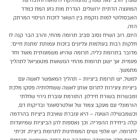
שערך הרב יגאל שפרן, מהמחלקה לרפואה והלכה של
המועצה הדתית ירושלים. הגדרת מות גזע המח כמדד
האבסולוטי למות נזקפת בין השאר לזכות הניסוי המרתק
הזה.
היום, רוב השיח נסוב סביב תרומה מהחי, והרב הבר קנה לו
חלקות רבות בעולמות עליונים בזכות עמותת ׳מתנת חיים׳.
מדובר בתרומת כליה, תרומה שהיא משמעותית מאוד וחד
פעמית. אך ישנן תרומות מהחי הנושאות פוטנציאל לתהליך
מתמשך.
למשל, יש תרומת ביציות – תהליך המאפשר לאשה עם
ביציות צעירות לתרום אותן לאשה ששחלותיה פסקו מלכת
ומבשרות בשורת חידלון. התורמת עוברת גירוי שחלתי
הורמונלי עם מעקב צמוד של אולטרסאונד ובדיקות דם,
וכשמבשילה השעה – היא עוברת שאיבת ביציות בהרדמה
קלה ביחידת ההפריה. וכך נאספות להן הביציות שמיועדות
לתרומה. יש אלפי נשים הממתינות לתרומת ביצית. זכיתי