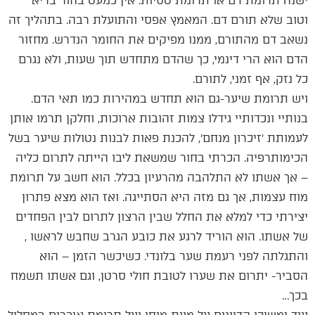
ישנה תרומת דם או תרומת טסיות. אין כמעט בחור בריא
וטוב שלא תורם דם. המאמץ אפסי והתועלת רבה. בתהליך זה
נשאב דם מהתורם, ממנו מפיקים את החומר הנדרש. מחזור
הדם הוא הרי דינמי, כך שהדם מתחדש תוך שעות, ולא נגרם
כל נזק, אף זמני, לתורם.
ויש תרומת שיער-גם הוא תחדש במהירות כמו תאי הדם.
בנותיי ונכדותיי גידלו צמות זהובות ארוכות, וחלקן תרמו אותן
לעמותת ׳זיכרון מנחם׳, להכנת פאות לבנות נטולות שיער בשל
הכימותרפיה. הכרתי בחור שמשאת ליבו הייתה לתרום כליה
– אך אשתו לא התלהבה מהרעיון בכלל. הוא חשב על תרומת
מוח עצמות, אך גם מזה היא הסתייגה. ואז הוא מצא פתרון
יצירתי כדי למלא את החלל שבין הרצון לתרום לבין הפחדים
של אשתו. הוא הוריד לרגע את כובע הגרב שחבש לראשו ,
והתגלתה לפני רעמת שער בלונדי. כשיכשר הזמן – הוא
הסביר- יתרום את שערו לטובת חולי סרטן, וגם אשתו תשמח
בכך…