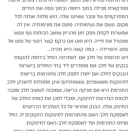
ויש תרומה שהיא 24/7 למשך תשעה חדשים רצופים. אישה
פונדקאית מכילה בתוך רחמה ובתוך גופה את החיים
המתרקמים של עובר שאיננו שלה. הוא מלווה אותה לכל
מקום. נושם את נשימותיה. פועם את פעימותיה. אין לה
אפשרות לקחת פסק זמן מהריון שואב הכוחות גוף ונפש
ומנטרל את חייה. היא ואט אט נרקם קשר רגשי של נפש אל
נפש. והפרידה – כמה קשה היא תהיה…
ויש תרומות של חלב אֵם. לאחרונה הוחל ביוזמה להקמת
בנקים של חלב-אם מוסדרים ליד בתי החולים בישראל.
הבנקים לחלב-אם יועדו לספק חלב מתורמות בריאות
לתינוקות מאושפזים, שאמותיהם אינן מסוגלות להעניק חלב.
התורמת היא אם מניקה בריאה, שמוכנה לשאוב חלב מעבר
לכמות הנדרשת לתינוקה, ומבלי לסכן את כמות החלב של
התינוק שלה. הבנק אחראי על כל השלבים הדרושים
לאספקת חלב-האם מהתורמות לתינוקות הזקוקים לו, החל
מגיוס התורמות ועד לאספקת חלב-האם לתינוקות.