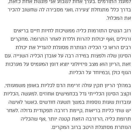
‬למעגל‭ ‬התורמים‭. ‬בערך‭ ‬אחת‭ ‬לשבוע‭ ‬אני‭ ‬פוגשת‭ ‬אחת‭ ‬כזאת‭,
‬את‭ ‬המכלול‭.‬
‬הגוף‭ ‬כולן‭, ‬ובמיוחד‭ ‬על‭ ‬הכליות‭.‬
במהלך‭ ‬הריון‭ ‬תקין‭ ‬עולה‭ ‬זרימת‭ ‬הדם‭ ‬לכליות‭ ‬באופן‭ ‬משמעותי‭,
‬הנותרת‭ ‬מסתגלת‭ ‬היטב‭ ‬ברוב‭ ‬המקרים‭.‬