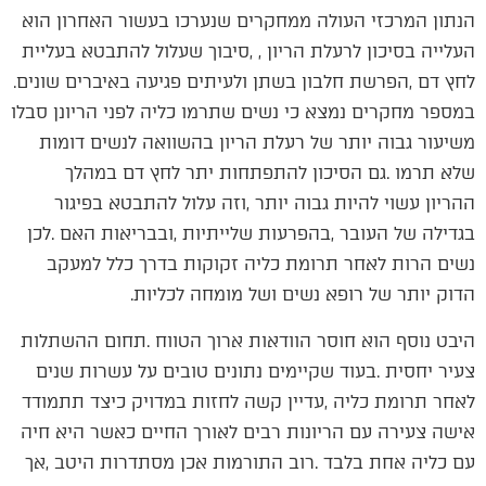
‬לחץ‭ ‬דם‭, ‬הפרשת‭ ‬חלבון‭ ‬בשתן‭ ‬ולעיתים‭ ‬פגיעה‭ ‬באיברים‭ ‬שונים‭.
‬הדוק‭ ‬יותר‭ ‬של‭ ‬רופא‭ ‬נשים‭ ‬ושל‭ ‬מומחה‭ ‬לכליות‭.‬