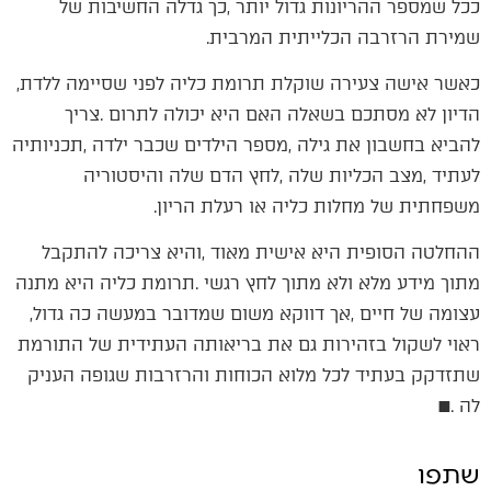
‬שמירת‭ ‬הרזרבה‭ ‬הכלייתית‭ ‬המרבית‭.‬
כאשר‭ ‬אישה‭ ‬צעירה‭ ‬שוקלת‭ ‬תרומת‭ ‬כליה‭ ‬לפני‭ ‬שסיימה‭ ‬ללדת‭,
‬משפחתית‭ ‬של‭ ‬מחלות‭ ‬כליה‭ ‬או‭ ‬רעלת‭ ‬הריון‭.‬
‬עצומה‭ ‬של‭ ‬חיים‭, ‬אך‭ ‬דווקא‭ ‬משום‭ ‬שמדובר‭ ‬במעשה‭ ‬כה‭ ‬גדול‭,
‬לה‭. ‬■
שתפו