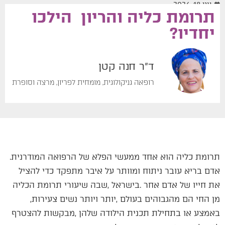
יוני 18, 2026
תרומת כליה והריון הילכו
יחדיו?
ד"ר חנה קטן
רופאה גניקולוגית, מומחית לפריון, מרצה וסופרת
תרומת‭ ‬כליה‭ ‬הוא‭ ‬אחד‭ ‬ממעשי‭ ‬הפלא‭ ‬של‭ ‬הרפואה‭ ‬המודרנית‭.
‬מן‭ ‬החי‭ ‬הם‭ ‬מהגבוהים‭ ‬בעולם‭, ‬יותר‭ ‬ויותר‭ ‬נשים‭ ‬צעירות‭,