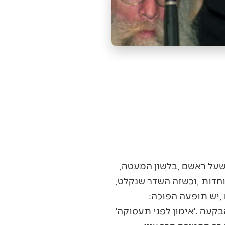
לא‭ ‬סוד‭ ‬הוא‭ ‬שיש‭ ‬יחידות‭ ‬מסוימות‭ ‬בצה״ל‭ ‬שבהן‭ ‬חיילים‭ ‬משתדלים‭ ‬לא‭ ‬להדגיש‭ ‬את‭ ‬הכיפה‭ ‬שעל‭ ‬ראשם‭, ‬בלשון‭ ‬המעטה‭,
‬מתוך‭ ‬מחשבה‭ ‬שהם‭ ‬לא‭ ‬יקודמו‭ ‬או‭ ‬לא‭ ‬יוערכו‭. ‬זה‭ ‬קורה‭ ‬לפעמים‭ ‬בשירות‭ ‬סדיר‭ ‬ביחידות‭ ‬מיוחדות‭, ‬וכשזה‭ ‬השדר‭ ‬שנקלט‭,
‬גם‭ ‬אם‭ ‬בטעות‭, ‬זהו‭ ‬כשלון‭ ‬של‭ ‬המערכת‭, ‬כמובן‭. ‬ואולם‭ ‬ביחידות‭ ‬אחרות‭, ‬ובמיוחד‭ ‬במילואים‭, ‬יש‭ ‬תופעה‭ ‬הפוכה‭: