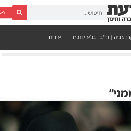
לאר
ן אביה | זה"ב | בנ"א לחברו
אודות
מני״