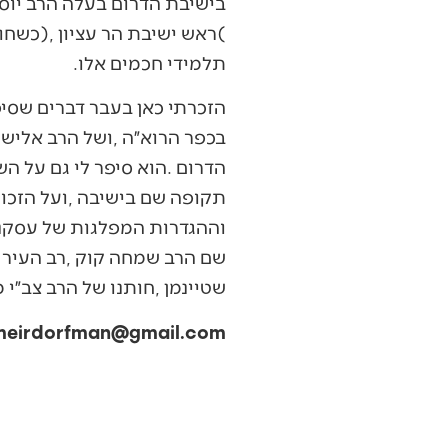
‬תלמידי‭ ‬חכמים‭ ‬אלו‭. ‬
‬שטיינמן‭, ‬חותנו‭ ‬של‭ ‬הרב‭ ‬צב״י‭ ‬מלצר‭ [‬תלמיד‭ ‬הנצי״ב‭ ‬בוולוז׳ין‭ ‬וידיד‭ ‬קרוב‭ ‬של‭ ‬הרב‭ ‬קוק‭. ‬מ‭.‬ד‭.]. ‬■
meirdorfman@gmail.com