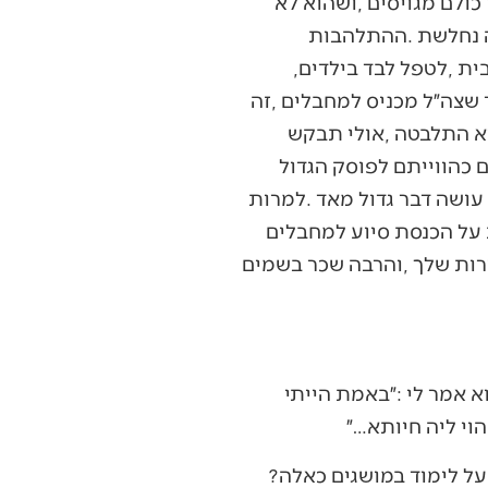
‬שהייתה‭ ‬בתחילת‭ ‬המלחמה‭ ‬כבר‭ ‬איננה‭, ‬והיא‭ ‬מתקשה‭ ‬מאד‭. ‬היא‭ ‬צריכה‭ ‬גם‭ ‬להחזיק‭ ‬את‭ ‬הבית‭, ‬לטפל‭ ‬לבד‭ ‬בילדים‭,