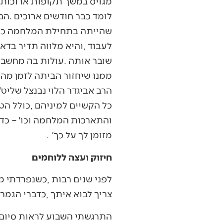
‬מזומן‭ ‬לך‭ ‬על‭ ‬כך׳‭. ‬
חיזוק ועצה ללוחמים
‬צריך‭ ‬לבוא‭ ‬איתך‭, ‬כדברי‭ ‬הגמרא‭ ‬במכות‭ ‬‮–‬‭ ‬תלמיד‭ ‬שגלה‭ ‬מרבין‭ ‬רבו‭ ‬עמו‭, ‬עביד‭ ‬ליה‭ ‬מידי‭ ‬דתהוי‭ ‬ליה‭ ‬חיותא‭…‬״‭ ‬
התרגשתי‭ ‬השבוע‭ ‬לראות‭ ‬סיום‭ ‬ש״ס‭ ‬בבלי‭ ‬של‭ ‬לוחם‭ ‬מישיבת‭ ‬הכותל‭ ‬בלבנון‭, ‬איזה‭ ‬דור‭ ‬חשב‭ ‬על‭ ‬לימוד‭ ‬במושגים‭ ‬כאלה‭? ‬