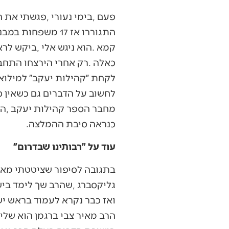
‬כנראה‭ ‬סיבת‭ ‬ההמלצה‭.‬
עוד על ״רבותינו שבדרום״