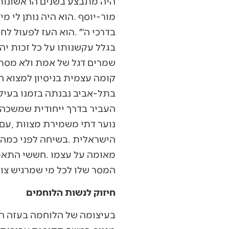
‬המסר‭ ‬שלו‭ ‬לכל‭ ‬מי‭ ‬שמרגיש‭ ‬צורך‭, ‬משום‭ ‬מה‭, ‬להסתיר‭ ‬או‭ ‬להתנצל‭ ‬על‭ ‬אורח‭ ‬חייו‭.‬
חיזוק לנשות הלוחמים