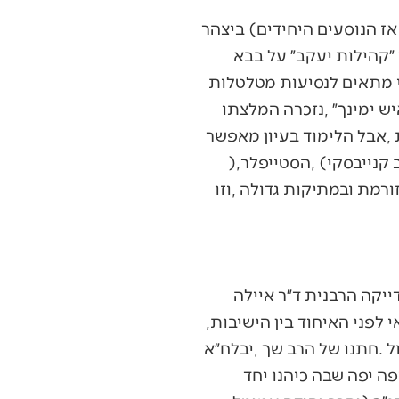
‬לחשוב‭ ‬על‭ ‬הדברים‭ ‬גם‭ ‬כשאין‭ ‬ספר‭ ‬לידך‭, ‬ושמחתו‭ ‬ממלאת‭ ‬את‭ ‬הנפש‭. ‬ומה‭ ‬עם‭ ‬הריכוז‭? ‬לרב‭ ‬קנייבסקי‭, (‬הסטייפלר‭),
‬גליקסברג‭, ‬שהרב‭ ‬שך‭ ‬לימד‭ ‬בישיבת‭ ‬קלצק‭ ‬ברחובות‭ ‬לפני‭ ‬ההקמה‭ ‬של‭ ‬ישיבת‭ ‬הדרום‭ ‬ובוודאי‭ ‬לפני‭ ‬האיחוד‭ ‬בין‭ ‬הישיבות‭,