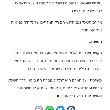
10
‬להרגיש‭ ‬אותו‭ ‬בליבם‭. ‬
‬ועמוקה‭ ‬יותר‭. ‬
הנשמה‭. ‬
‬דנפח‭ ‬‮–‬‭ ‬מדיליה‭ ‬נפח״‭ (‬מה‭ ‬שנפח‭ ‬‮–‬‭ ‬משלו‭ ‬נפח‭). ‬
משימתו‭ ‬של‭ ‬האדם‭ ‬היא‭ ‬לתת‭ ‬לעובדה‭ ‬הזו‭ ‬ביטוי‭, ‬דרך‭ ‬השכל‭,
‬ואושר‭ ‬יותר‭ ‬מכל‭ ‬דבר‭ ‬אחר‭. ‬
■