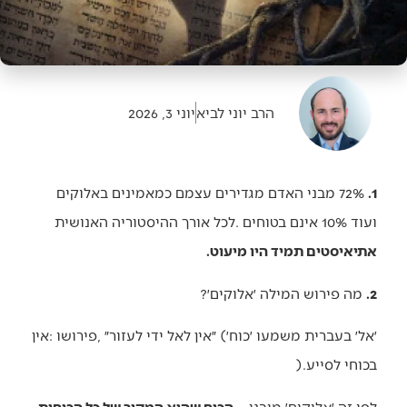
הרב יוני לביא
יוני 3, 2026
1.
אתיאיסטים‭ ‬תמיד‭ ‬היו‭ ‬מיעוט‭.‬
2.
‭ ‬מה‭ ‬פירוש‭ ‬המילה‭ ‬׳אלוקים׳‭? ‬
‬בכוחי‭ ‬לסייע‭). ‬
לפי‭ ‬זה‭ ‬׳אלוקים׳‭ ‬מובנו‭ – ‬
הכוח‭ ‬שהוא‭ ‬המקור‭ ‬של‭ ‬כל‭ ‬הכוחות‭.‬