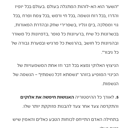
‬גוי‭ ‬וממלכה‭, ‬בים‭ ‬וגליו‭, ‬בשפרירי‭ ‬שחק‭ ‬ובהדרת‭ ‬המאורות‭,
‬כל‭ ‬גיבור״‭. ‬
‬הנשמות‭. ‬
5.
‭ ‬לאורך‭ ‬כל‭ ‬ההיסטוריה‭ ‬
האנושות‭ ‬חיפשה‭ ‬את‭ ‬אלוקים
‬והתקדמה‭ ‬צעד‭ ‬אחר‭ ‬צעד‭ ‬להבנות‭ ‬מזוקקת‭ ‬יותר‭ ‬שלו‭. ‬