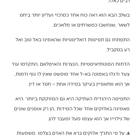
‬רבים‭ ‬כאלו‭. ‬
‬לשאר‭, ‬שנחשבו‭ ‬כמשרתים‭ ‬או‭ ‬מלאכים‭. ‬
‬רע‭ ‬במקביל‭. ‬
‬צעד‭ ‬ודגלו‭ ‬באמונה‭ ‬בא‭-‬ל‭ ‬אחד‭ ‬מופשט‭ ‬שאין‭ ‬לו‭ ‬גוף‭ ‬ודמות‭,
‬אך‭ ‬הוא‭ ‬מתאפיין‭ ‬בעיקר‭ ‬במידה‭ ‬אחת‭ – ‬חסד‭ ‬או‭ ‬דין‭. ‬
‬של‭ ‬גילוייו‭ ‬אך‭ ‬הוא‭ ‬עצמו‭ ‬מעל‭ ‬ומעבר‭ ‬להן‭. ‬
6.