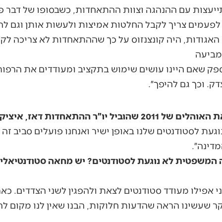
עצות עם ההנהגה וצוות ההתאחדות, כשבסופו של דבר פל
לפעמים צריך לקבל החלטות אמיצות ולעשות אותן וגם ל
האגודות, היה קונצנזוס על כך שההתאחדות לא צריכה לקח
מביעה
ספק שאם היינו עושים שימוש בתקציב ומעודדים את הרפורמ
ק. וכך גם להיפך״.
״ר ההתאחדות דאז, איציק שמולי?
וגעת לסטודנטים שלנו באופן ישיר ואנחנו פועלים סביב זה 
דינה״.
המשפטית לא נוגעת לסטודנטים? יש מחאה סטודנטיאלית 
 אפילו מעודד סטודנטים לצאת ולהפגין לשני הצדדים. כארג
ר שעשינו הראה שהדעות חלוקות, הבנו שאין לנו מקום לה