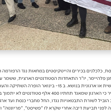
סת, כלכלנים בכירים והייטקיסטים במחאות נגד הרפורמה 
נן פלהיימר, יו"ר התאחדות הסטודנטים הארצית, ששמר 
ארוכה ונמנע מהתערבות אישית או ארגונית בנושא. ב 15- 
לפרסם מכתב רשמי בו הבהיר כי הארגון שמאגד תחתיו 400 
הוביל לשורת התבטאויות נגדו, החל מחברי כנסת ועד ארג
 לפני תביעת דיבה אחרי שקרא לו "פשיסט", "מריונטה" ו