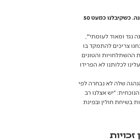
״אם הסקר היה מראה תמיכה של 95 אחוזים באחת העמדות אז ההסתכלות הייתה שונה. כשקיבלנו כמעט 50
נגד ומאוד לעומתי׳״,
נו צריכים להתמקד בו
את ההשתלחויות והטונים
לינו לכלותנו לא הפרידו
נהגה שלה לא נבחרה לפי
נוכחית: ״יש אצלנו רב
ת בשיחת חולין ובפינת
זכויות