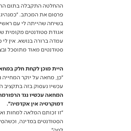
ההחלטה התקבלה בתום התיי
פרסום את המכתב. ״כמנהיג 
בשיחה שהייתה לי עם ראשי 
אגודת סטודנטים מקומית ש
עמדה ברורה בנושא. אין לי 
סטודנטים מאוד מתוסכל ובצד
היית מוכן לקחת חלק במחאת האוהלים של 2011 שהוביל יו
״כן, מחאה על יוקר המחייה נ
עכשיו נעסוק בזה בתקציב המ
המחאה עכשיו נגד הרפורמה 
דמוקרטיה אין אקדמיה״.
״זו זכותם המלאה למחות ואני
הסטודנטים במדינה, וכשהסק
לפה״.