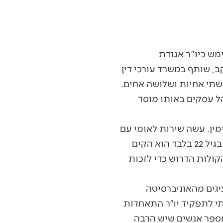
ם שימש כיו"ר אגודת
ב, שותף במשרד עורכי דין
שתי אחיות ושלושה אחים.
ל עסקים באותו מוסד
מין. עשה שירות לאומי עם
נוער בסיכון בנתיבות ובשכונת עמישב בפתח תקווה. ב"ג'וק" הפוליטי נדבק כשב-2018, בגיל 22 בלבד הוא הקים
ולות הדרוש כדי לזכות
ציגים מהאוניברסיטה
תי לתפקיד יו״ר התאחדות
מספר אנשים שיש הרבה