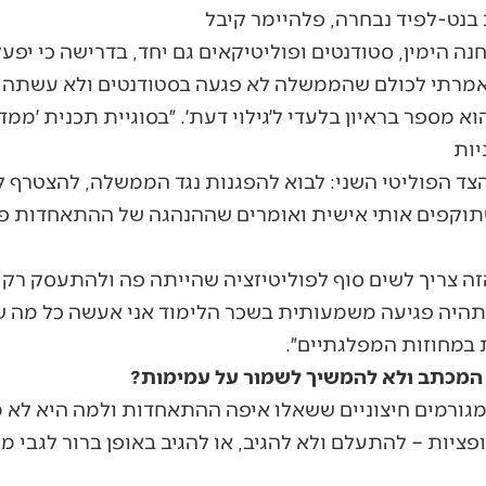
נט-לפיד נבחרה, פלהיימר קיבל
ה הימין, סטודנטים ופוליטיקאים גם יחד, בדרישה כי יפע
אמרתי לכולם שהממשלה לא פגעה בסטודנטים ולא עשתה ל
הוא מספר בראיון בלעדי ל׳גילוי דעת׳. ״בסוגיית תכנית ׳ממ
יות
צד הפוליטי השני: לבוא להפגנות נגד הממשלה, להצטרף ל
תוקפים אותי אישית ואומרים שההנהגה של ההתאחדות פחד
ה צריך לשים סוף לפוליטיזציה שהייתה פה ולהתעסק רק
תהיה פגיעה משמעותית בשכר הלימוד אני אעשה כל מה שצ
במחוזות המפלגתיים״.
המכתב ולא להמשיך לשמור על עמימות?
ומגורמים חיצוניים ששאלו איפה ההתאחדות ולמה היא לא
ופציות – להתעלם ולא להגיב, או להגיב באופן ברור לגבי מ