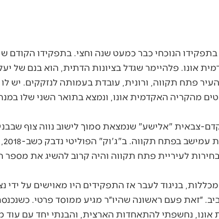
היימר, בן 27, מכהן בתפקידו הנוכחי כבר כמעט שנה וחצי. בתפקידו הקוד
ת אונו. פלהיימר שגדל בציונות הדתית, הוא בנם של יעק
יר פתח תקווה, ורונית, עובדת בעמותה לנזקקים. יש לו 
ים מהקריה האקדמית אונו, ונמצא בתואר השני שלו במנה
דם-צבאית "אלישע" שנמצאת סמוך לישוב נווה צוף שבבני
ירות לעיריית פתח תקווה והיה קרוב להשיג את מספר הק
מכללות, בניגוד לעבר אז התפקידים היו מאוישים על ידי נ
יב. ״זאת פעם ראשונה שהיו״ר מגיע ממוסד פרטי. כשנכנס
אונו, נחשפתי להתאחדות הארצית, והבנתי יחד עם עוד 