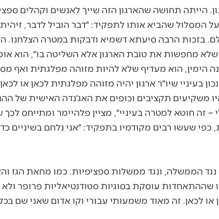
ן. הייתה תחושה שהארגון הזה שייך לאנשים וקהלים ספציפי
ל המסלול שהביא אותו לתפקיד: ״דבר הוביל לדבר, זיהית
ולם. בזכות הרבה סיעתא דשמיא ודבקות במטרה הצלחנו. הק
 שלא מחפשות את טובת הארגון אלא השליטה בו״, הוא אומ
ה הימין, הוא מעדיף שלא להיות מזוהה מפלגתית ואף מס
כון בעיניי שיו״ר ארגון יהיה מזוהה מפלגתית לכאן או לכאן
ו משקיעים תקציבים וכופים את האג׳נדה האישית של ההנ
י – זה חוטא למטרה בעיניי״, מציין פלהיימר ומתייחס לכ
, כפי שעשו רבים מקודמיו בתפקיד: ״אני נלחם בשיניים כ
 נגד הממשלה, ונגד ממשלות ספציפיות. כמו מחאת הגז וה
נו שההתאחדות עוסקת בסוגיות סטודנטיאליות פרופר ולא ב
או לכאן. זה מאוד משמעותי עבורי וקו אדום שאני שם בכל 