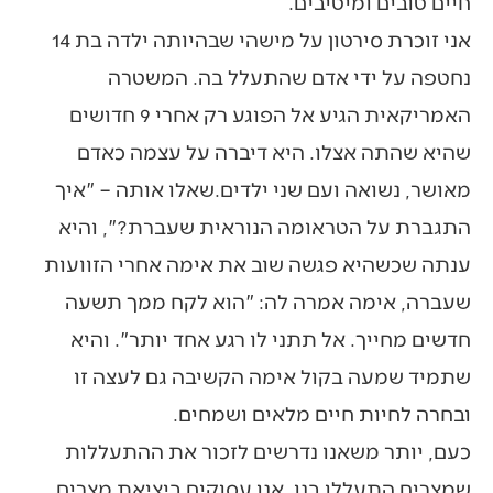
חיים טובים ומיטיבים.
אני זוכרת סירטון על מישהי שבהיותה ילדה בת 14
נחטפה על ידי אדם שהתעלל בה. המשטרה
האמריקאית הגיע אל הפוגע רק אחרי 9 חדושים
שהיא שהתה אצלו. היא דיברה על עצמה כאדם
מאושר, נשואה ועם שני ילדים.שאלו אותה – "איך
התגברת על הטראומה הנוראית שעברת?", והיא
ענתה שכשהיא פגשה שוב את אימה אחרי הזוועות
שעברה, אימה אמרה לה: "הוא לקח ממך תשעה
חדשים מחייך. אל תתני לו רגע אחד יותר". והיא
שתמיד שמעה בקול אימה הקשיבה גם לעצה זו
ובחרה לחיות חיים מלאים ושמחים.
כעם, יותר משאנו נדרשים לזכור את ההתעללות
שמצרים התעללו בנו, אנו עסוקים ביציאת מצרים.