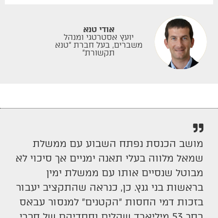
אודי טנא
יועץ אסטרטגי ומנהל
משברים, בעל חברת “טנא
תקשורת”
מושב הכנסת נפתח השבוע עם ממשלת
שמאל מלווה בעלי תאנה ימניים אך סיכוי לא
מבוטל שנסיים אותו עם ממשלת ימין
בראשות בני גנץ. כן, כנראה שהתקציב יעבור
בזכות דמי החסות "הקטנים" למנסור עבאס
בסך 53 מיליארד שקלים וחסדיהם של חברי