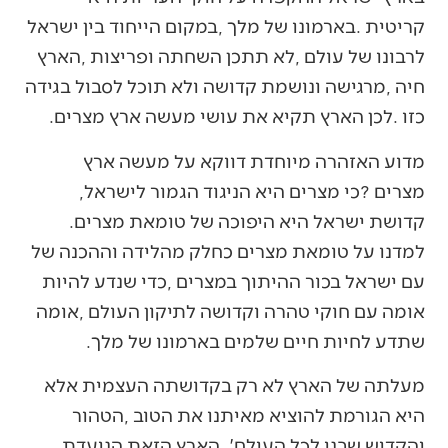
‬כזו‭. ‬לכן‭ ‬הארץ‭ ‬תקיא‭ ‬את‭ ‬עושי‭ ‬מעשה‭ ‬ארץ‭ ‬מצרים‭. ‬
‬מצרים‭? ‬כי‭ ‬מצרים‭ ‬היא‭ ‬הניגוד‭ ‬הגמור‭ ‬לישראל‭,
‬קדושת‭ ‬ישראל‭ ‬היא‭ ‬היפוכה‭ ‬של‭ ‬טומאת‭ ‬מצרים‭.
‬שתדע‭ ‬לחיות‭ ‬חיים‭ ‬שלמים‭ ‬בארמונו‭ ‬של‭ ‬מלך‭. ‬