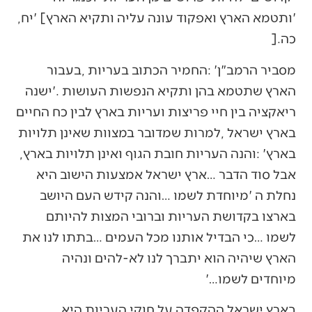
‬‮'‬ותטמא‭ ‬הארץ‭ ‬ואפקוד‭ ‬עונה‭ ‬עליה‭ ‬ותקיא‭ ‬הארץ‮'‬‭ [‬יח‭,
‬כה‭]. ‬
‬בארץ‭: ‬‮'‬והנה‭ ‬העריות‭ ‬חובת‭ ‬הגוף‭ ‬ואינן‭ ‬תלויות‭ ‬בארץ‭,
‬מיוחדים‭ ‬לשמו‮…'‬‭ ‬