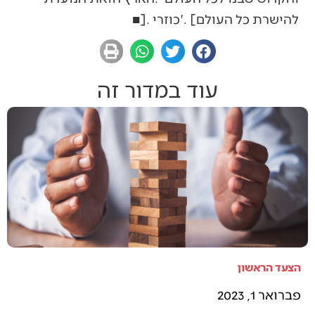
‬להישרת‭ ‬כל‭ ‬העולם‮'‬‭. [‬כוזרי‭]. ‬■
עוד במדור זה
הצעד הראשון
פברואר 1, 2023