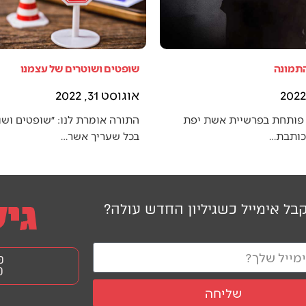
התמונה
שופטים ושוטרים של עצמנו
אוגוסט 31, 2022
פותחת בפרשיית אשת יפת
התורה אומרת לנו: ״שופטים ושו
 כותבת…
בכל שעריך אשר…
בל אימייל כשגיליון החדש עולה?
פ
0
שליחה