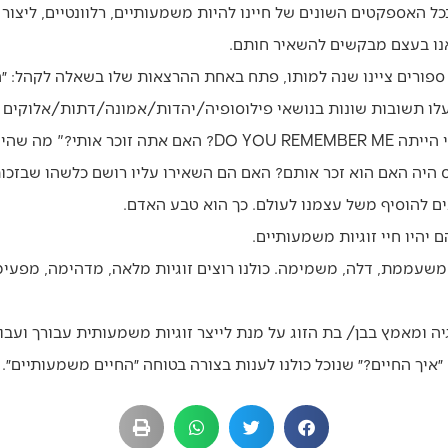
כל האספקטים השונים של חיינו להיות משמעותיים, רלוונטיים, ליצו
אנו בעצם מבקשים להשאיר חותם.
ת ספורים ציינו שנה למותו, פתח באחת ההרצאות שלו בשאלה לקהל: 
עלו תשובות שונות בנושאי פילוסופיה/יהדות/אמונה/דתות/אלוקים 
שהכי הרבה שאלו אותי במהלך חיי הייתה DO YOU REMEMBER ME? האם
היה האם הוא זכר אותם? האם הם השאירו עליו רושם כלשהו שבזכות
צים להוסיף משל עצמנו לעולם. כך הוא טבע האדם.
ם יהיו חיי זוגיות משמעותיים.
 משעממת, דלה, משמימה. כולנו רוצים זוגיות מלאה, מדהימה, מפעימ
 ומאמץ בבן/ בת הזוג על מנת לייצר זוגיות משמעותית עבורך ועבור
ך החיים?״ שנוכל כולנו לענות בצורה בטוחה ״החיים משמעותיים״.