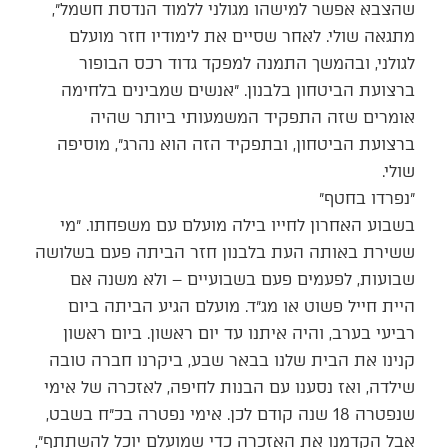
שהצבא אפשר למישהו מגולני ללמוד הנדסת חשמל״,
מתגאה שולי. לאחר שסיים את לימודיו חזר מועלם
לגולני, ובהמשך התמנה למפקד גדוד רכס הבופור
ברצועת הביטחון בלבנון. ״אנשים שמבינים בלחימה
אומרים שזה התפקיד המשמעותי ביותר שהיה
ברצועת הביטחון, ובתפקיד הזה הוא נהרג״, מוסיפה
שולי.
״נפרדו בחטף״
בשבוע האחרון לחייו בילה מועלם עם משפחתו. ״מי
ששירת באותה העת בלבנון חזר הביתה פעם בשלושה
שבועות, לפעמים פעם בשבועיים – ולא משנה אם
היית חייל פשוט או מג״ד. מועלם הגיע הביתה ביום
רביעי בערב, והיה איתנו עד יום ראשון. ביום ראשון
קנינו את הבית שלנו בבאר שבע, ביקרנו חברה טובה
שילדה, ואז נסענו עם הבנות לחיפה, לאזכרה של אימי
שנפטרה 18 שנה קודם לכן. אימי נפטרה בכ״ח בשבט,
אבל הקדמנו את האזכרה כדי שמועלם יוכל להשתתף״,