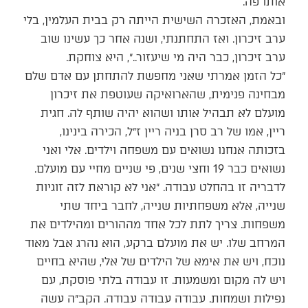
אותו פה.
ובאמת, האזכרה השישית הייתה רק בבית העלמין, בלי
ערב זיכרון. ואז התחתנתי, ושנה אחר כך עשינו שוב
ערב זיכרון, כבר היה מי שיעזור..״, היא צוחקת.
״כל הזמן אמרתי שאני מחפשת להתחתן עם אדם שלם
מבחינה פנימית, שהארואיקה שעוטפת את זיכרון
מועלם לא תבהיל אותו ושהוא יהיה שותף לה. חגית
ריין, אמו של רב סרן בניה ריין ז״ל, הכירה בינינו,
בזכותה אנחנו נשואים עם משפחה וילדים. אלי ואני
נשואים כבר 19 וחצי שנים, פי שניים מחיי עם מועלם.
לדבריה זו בהחלט עבודה. ״אני לא קוראת לזה זוגיות
שנייה, אלא משפחתיות שנייה, לחבר ביחד שתי
משפחות. צריך לתת לכל אחד מההורים ומהילדים את
המרחב שלו. יש את מועלם ברקע, הוא נהרג אבל מאוד
נוכח, ויש את אימא של הילדים של אלי, שהיא בחיים
ויש לה מקום ומשמעות. זו עבודה בלתי פוסקת, עם
נפילות ושמחות. עבודה עבודה עבודה. הקב״ה עשה