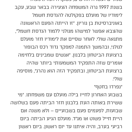
בשנת 1997 גרה המשפחה הצעירה בבאר שבע, עקב
לימודיו של מועלם בפקולטה להנדסת חשמל
באוניברסיטת בן גוריון. ״זו הייתה הפעם הראשונה
שהצבא אפשר למישהו מגולני ללמוד הנדסת חשמל״,
מתגאה שולי. לאחר שסיים את לימודיו חזר מועלם
לגולני, ובהמשך התמנה למפקד גדוד רכס הבופור
ברצועת הביטחון בלבנון. ״אנשים שמבינים בלחימה
אומרים שזה התפקיד המשמעותי ביותר שהיה
ברצועת הביטחון, ובתפקיד הזה הוא נהרג״, מוסיפה
שולי.
״נפרדו בחטף״
בשבוע האחרון לחייו בילה מועלם עם משפחתו. ״מי
ששירת באותה העת בלבנון חזר הביתה פעם בשלושה
שבועות, לפעמים פעם בשבועיים – ולא משנה אם
היית חייל פשוט או מג״ד. מועלם הגיע הביתה ביום
רביעי בערב, והיה איתנו עד יום ראשון. ביום ראשון