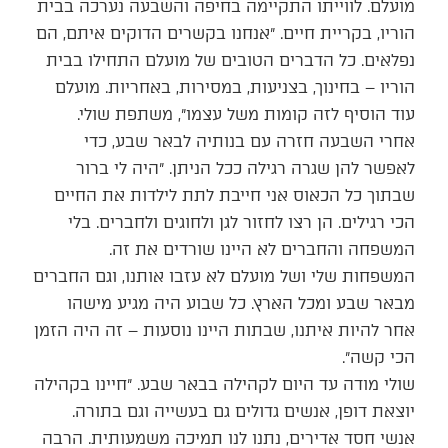
מועלם. לווייתו התקיימה בחיפה והשבעה נערכה בבית
הוריו, בקריית חיים. ״אנחנו בקשרים הדוקים איתם, הם
נפלאים. כל הדברים הטובים של מועלם התחילו בבית
הוריו – בחינוך, בצניעות, במסירות, באחריות. מועלם
עוד הוסיף לזה קומות משל עצמו״, משתפת שולי.
אחרי השבעה חזרה עם בנותיה לבאר שבע, כדי
לאפשר להן שגרה רגילה ככל הניתן. ״היה לי ברור
שבתוך כל הכאוס אני חייבת לתת לילדות את החיים
הכי רגילים. הן רצו לחזור לגן ולחוגים ולחברים. בלי
המשפחה והחברים לא היינו שורדים את זה.
המשפחות שלי ושל מועלם לא עזבו אותנו, וגם החברים
מבאר שבע ומכל הארץ. כל שבוע היה מגיע מישהו
אחר להיות איתנו, שבתות היינו נוסעות – זה היה הזמן
הכי קשה״.
שולי מודה עד היום לקהילה בבאר שבע. ״חיינו בקהילה
יוצאת דופן, אנשים גדולים גם בעשייה וגם בתורה.
אנשי חסד אדירים, נתנו לנו תמיכה משמעותית. הרבה