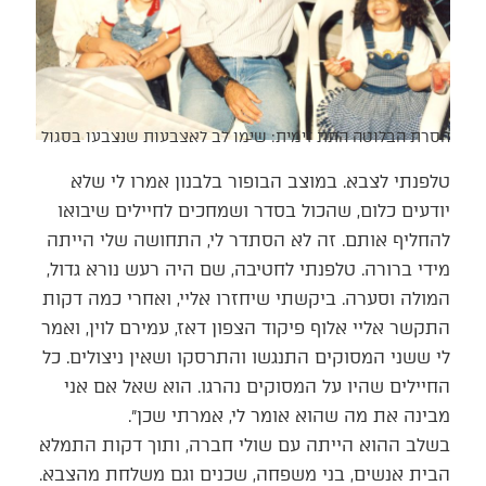
הסרת הבלוטה התת זימית: שימו לב לאצבעות שנצבעו בסגול
טלפנתי לצבא. במוצב הבופור בלבנון אמרו לי שלא
יודעים כלום, שהכול בסדר ושמחכים לחיילים שיבואו
להחליף אותם. זה לא הסתדר לי, התחושה שלי הייתה
מידי ברורה. טלפנתי לחטיבה, שם היה רעש נורא גדול,
המולה וסערה. ביקשתי שיחזרו אליי, ואחרי כמה דקות
התקשר אליי אלוף פיקוד הצפון דאז, עמירם לוין, ואמר
לי ששני המסוקים התנגשו והתרסקו ושאין ניצולים. כל
החיילים שהיו על המסוקים נהרגו. הוא שאל אם אני
מבינה את מה שהוא אומר לי, אמרתי שכן״.
בשלב ההוא הייתה עם שולי חברה, ותוך דקות התמלא
הבית אנשים, בני משפחה, שכנים וגם משלחת מהצבא.