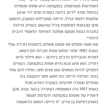
האחרונות משותפות. במקצועה היא אחות מומחית
בטיפול נמרץ ילדים, כיהנה כסגנית ומ״מ יו״ר ארגון
אלמנות ויתומי צה״ל, הייתה ממובילות המאבק להמשך
מתן קצבאות לאלמנות צה״ל שנישאו בשנית, וכיהנה
כחברת כנסת מטעם מפלגת ׳האיחוד הלאומי׳ ו׳הבית
היהודי׳.
את משה מועלם (או פשוט מועלם, כלשונה) הכירה שולי
בשנת 1987. אחרי שלוש שנות חברות הם נישאו,
למרות ההבדלים הרבים ביניהם – הוא חילוני והיא
דתייה, הוא איש צבא והיא אחות במקצועה. השניים
הספיקו להיות נשואים שש שנים וחצי, ונולדו להם שתי
בנות. הגדולה הייתה בת חמש וחצי והקטנה בת
שנתיים ועשרה חודשים, כשקרה הנורא מכול.
בשנת 1997 גרה המשפחה הצעירה בבאר שבע, עקב
לימודיו של מועלם בפקולטה להנדסת חשמל
באוניברסיטת בן גוריון. ״זו הייתה הפעם הראשונה