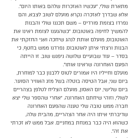
מתארת שולי, ״עכשיו האזכרות שלהם באותו היום״.
אלא שבדרך לאזכרה נקרא מועלם לשוב לצבא, והם
נפרדו בצומת פורדיס – משם תכננו שולי והבנות
להמשיך לחיפה באוטובוס. ״כשהגענו לצומת ראינו את
האוטובוס, מועלם אותת לנהג שיחכה ואני החזקתי את
הבנות ורצתי איתן לאוטובוס. נפרדנו ממש בחטף, כי
בסדר – עוד שבועיים שלושה ניפגש שוב. זו הייתה
הפעם האחרונה שראינו אותו״.
מועלם וחייליו היו אמורים לטוס ללבנון כבר למוחרת,
ביום שני, אבל הטיסה בוטלה בשל מזג האוויר הסוער.
ביום שלישי, יום האסון, מועלם הצליח לטלפן בצהריים
לשולי, וזוהי שיחתם האחרונה. ״אחרי שהספר שלי יצא
חברה ממש טובה שלי טענה שהפעם האחרונה
שדיברתי איתו היה אחר הצהריים, מהבית שלה,
כשהוא היה כבר במנחת במחניים. אבל ממש לא זכרתי
את זה״.