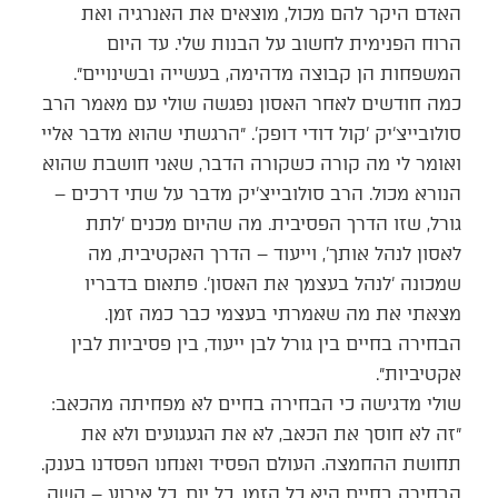
האדם היקר להם מכול, מוצאים את האנרגיה ואת
הרוח הפנימית לחשוב על הבנות שלי. עד היום
המשפחות הן קבוצה מדהימה, בעשייה ובשינויים״.
כמה חודשים לאחר האסון נפגשה שולי עם מאמר הרב
סולובייצ'יק 'קול דודי דופק'. ״הרגשתי שהוא מדבר אליי
ואומר לי מה קורה כשקורה הדבר, שאני חושבת שהוא
הנורא מכול. הרב סולובייצ'יק מדבר על שתי דרכים –
גורל, שזו הדרך הפסיבית. מה שהיום מכנים 'לתת
לאסון לנהל אותך', וייעוד – הדרך האקטיבית, מה
שמכונה 'לנהל בעצמך את האסון'. פתאום בדבריו
מצאתי את מה שאמרתי בעצמי כבר כמה זמן.
הבחירה בחיים בין גורל לבן ייעוד, בין פסיביות לבין
אקטיביות״.
שולי מדגישה כי הבחירה בחיים לא מפחיתה מהכאב:
״זה לא חוסך את הכאב, לא את הגעגועים ולא את
תחושת ההחמצה. העולם הפסיד ואנחנו הפסדנו בענק.
הבחירה בחיים היא כל הזמן, כל יום, כל אירוע – קשה