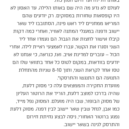
באותו הלילה ועד היום המון כוח.
לעולם לא נדע מה היה שם באותו הלילה. עד האסון לא
היו קופסאות שחורות במסוקים. רק יודעים שהם
המריאו ממחניים ליד ראש פינה, הסתובבו ליד שאר
יישוב ודפנה במעגלי המתנה לאוויר, ואחרי כמה דקות
קיבלו אישור לחצות את הגבול. הם נעמדו אחד ליד
השני וסגרו את הקשר, עברו לאמצעי ראיית לילה. אחרי
הכול – עוברים למדינת אויב. ואז, כנראה, כי אנחנו לא
יודעים בוודאות, במקום לטוס כל אחד בתוואי שלו הם
טסו אחד לקראת השני, ותוך 8-10 שניות מהתחלת
התנועה הם התנגשו והתרסקו״.
מוועדת החקירה והממצאים עלה כי מסוק דלעת,
שהיה בדרכו למוצב דלעת, הוריד את הרוטור העליון
של מסוק הבופור, שבו היה מועלם. המסוק נפל מייד,
כמו אבן, לנחל שבין שאר יישוב לבין דפנה. מסוק דלעת
נפגע ברוטור האחורי, ניסה לבצע נחיתת חירום
והתרסק לגינה בשאר יישוב.