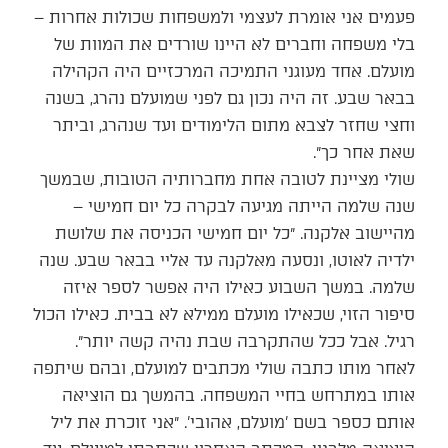
פעמים אני אומרת לעצמי ולמשפחות שכולות אחרות –
בלי משפחה וחברים לא היינו שורדים את המוות של
מועלם. אחד מעוגני התמיכה המרכזיים היה הקהילה
בבאר שבע. זה היה נכון גם לפני שמועלם נהרג, בשנה
וחצי שחזר לצבא מתום הלימודים ועד שנהרג, וביתר
שאת אחר כך״.
שולי מציינת לטובה אחת מחברותיה הטובות, שבמשך
שנה שלמה הייתה מגיעה לבקרה כל יום חמישי –
מהיישוב אלקנה. ״כל יום חמישי הכניסה את שלושת
ילדיה לאוטו, ונסעה מאלקנה עד אליי בבאר שבע. שנה
שלמה. במשך השבוע כאילו היה אפשר לספר איזה
סיפור הזוי, שכאילו מועלם ממילא לא בבית. כאילו הכול
רגיל. אבל ככל שהתקרבה שבת נהיה קשה יותר״.
לאחר מותו כתבה שולי מכתבים למועלם, ובהם שיתפה
אותו במתרחש בחיי המשפחה. בהמשך גם הוציאה
אותם כספר בשם 'מועלם, אהובי'. ״אני זוכרת את ליל