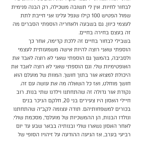
לבחור לחיות. אין לי תשובה משכילה, רק הבנה פנימית
שמול הפטיש 100 קילו שנפל עלינו אני חייבת לתת
לעצמי כיוון. גם בשבעה ולאחריה הוספתי הסברים מה
זה בעצם בחירה בחיים.
בשבילי לבחור בחיים זה ללכת קדימה, אחר כך
הוספתי שאני רוצה להיות אישה משמעותית לעצמי
ולסביבה, בהמשך גם הוספתי שאני לא רוצה לאבד את
האופטימיות שלי. וגם הוספתי שאני לא רוצה לאבד את
היכולת למצוא אור בתוך חושך. המוות של מועלם הוא
חושך מוחלט, ואז כל השאלה מה את עושה עם זה.
נקודת אור גדולה זה שהתחתנו וילדנו שתי בנות. רוב
חיילי האסון היו צעירים בני 20, חלקם הניכר בנים
בכורים למשפחותיהם. תודה עצומה לקב״ה שהתחתנו
ונולדו הבנות, הן ההמשכיות של מועלם״, מסכמת שולי.
לאחר האסון נשארו שולי ובנותיה בבאר שבע עד יום
רביעי בערב, אז הגיעה ההודעה על זיהויו הסופי של