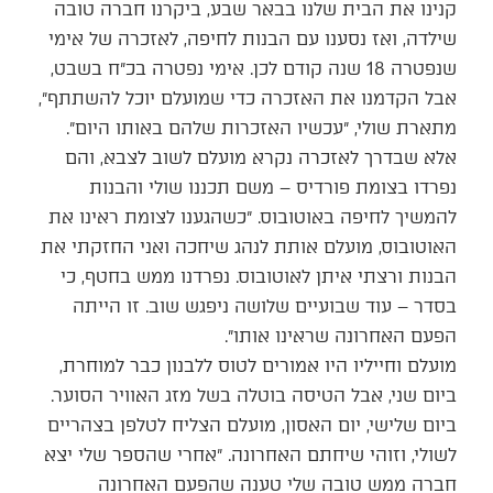
קנינו את הבית שלנו בבאר שבע, ביקרנו חברה טובה
שילדה, ואז נסענו עם הבנות לחיפה, לאזכרה של אימי
שנפטרה 18 שנה קודם לכן. אימי נפטרה בכ״ח בשבט,
אבל הקדמנו את האזכרה כדי שמועלם יוכל להשתתף״,
מתארת שולי, ״עכשיו האזכרות שלהם באותו היום״.
אלא שבדרך לאזכרה נקרא מועלם לשוב לצבא, והם
נפרדו בצומת פורדיס – משם תכננו שולי והבנות
להמשיך לחיפה באוטובוס. ״כשהגענו לצומת ראינו את
האוטובוס, מועלם אותת לנהג שיחכה ואני החזקתי את
הבנות ורצתי איתן לאוטובוס. נפרדנו ממש בחטף, כי
בסדר – עוד שבועיים שלושה ניפגש שוב. זו הייתה
הפעם האחרונה שראינו אותו״.
מועלם וחייליו היו אמורים לטוס ללבנון כבר למוחרת,
ביום שני, אבל הטיסה בוטלה בשל מזג האוויר הסוער.
ביום שלישי, יום האסון, מועלם הצליח לטלפן בצהריים
לשולי, וזוהי שיחתם האחרונה. ״אחרי שהספר שלי יצא
חברה ממש טובה שלי טענה שהפעם האחרונה