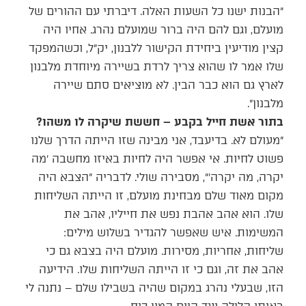
״הבנות ישנו כל השעות האלה. דיברתי עם ההורים של
מועלם, וגם להם היה ברור שמועלם נהרג. אחיו היה
קצין מודיעין ביחידת הקישור ללבנון, יק״ל, וכשהמפקד
שלו אמר לו שהוא צריך לרדת בשיירה מיוחדת מלבנון
לארץ גם הוא כבר הבין. לא מוציאים סתם שיירה
מלבנון״.
בתור אשת חייל בקבע – חששת שיקרה לו משהו?
״מעולם לא. בדיעבד, אני מבינה שזו הייתה הדרך שלנו
פשוט לחיות. אי אפשר היה לחיות באיזו מחשבה ׳מה
יקרה, מה יקרה׳״, מסבירה שולי. לדבריה ״הצבא היה
מקום מאוד שלם מבחינת מועלם, זו הייתה השליחות
שלו. הוא אהב אהבת נפש את חייליו, אהב את
המשימות. איש שאפשר להגדיר בשלוש מילים:
שליחות, אחריות, מסירות. מועלם היה בצבא גם כי
אהב את זה, וגם כי זו הייתה השליחות שלו. הידיעה
הזו, שבעלי נהרג במקום שהיה בשבילו שלם – נתנה לי