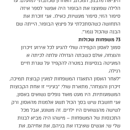
היציאה מלבנון, המכתב האחרון שכתבתי למועלם. עד
הלילה שפוצצו את הבופור היה אפשר לספר איזה
סיפור הזוי, סיפור מעשיות, כאילו.. אני זוכרת את
התחושה כשהסתכלתי על פיצוץ הבופור, הייתה שם
הבנה שהכול נגמר״.
73 משפחות שכולות
סמוך לאסון הקפידה שולי להגיע לכל אירוע זיכרון
והנצחה, אולם כשבתה הגדולה עלתה לכיתה א
המעיטה בנסיעות במטרה להקפיד על שגרת חיים
רגילה.
״לאחר האסון התאגדו המשפחות למעין קבוצת תמיכה,
זיכרון והנצחה״, מתארת שולי. ״בעיניי זו אחת הקבוצות
המשמעותיות. היו מעט מאוד נופלים נשואים באסון,
אני חושבת שיש בסך הכול תשע אלמנות מהאסון, ורק
לשישה מהנשואים היו ילדים. זה משוגע, אבל מכל
התכנסות של המשפחות – מישהו היה מביא לבנות
שלי שי. אנשים שאיבדו את בניהם, את אחיהם, את