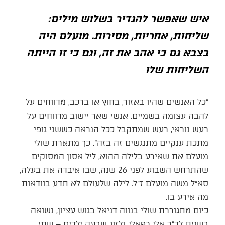
איש שאפשר להגדיר בשלוש מילים:
שליחות, אחריות, מסירות. מועלם היה
בצבא גם כי אהב את זה, וגם כי זו הייתה
השליחות שלו
״כל האנשים שהיו באזור, בחוץ או ברכב, מדווחים על
להבה עצומה בשמיים. אנשי שאר יישוב מדווחים על
רעש נוראי, רעש שמתקבל ככל הנראה כששני גופי
מתכת ענקיים מתנגשים זה בזה״. כך מתארת שולי
מועלם את שאירע בלילה ההוא, ליל אסון המסוקים
שהתרחש השבוע לפני 26 שנה, שבו איבדה את בעלה,
סא״ל משה מועלם ז״ל. לילה שלעולם לא תדע בוודאות
מה אירע בו.
כיום מתגוררת שולי בנווה דניאל בגוש עציון, נשואה
בשנית לד״ר אלי רפאלי, ולזוג שבעה ילדים – שתי