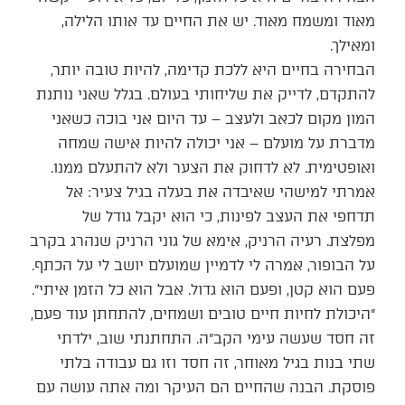
מאוד ומשמח מאוד. יש את החיים עד אותו הלילה,
ומאילך.
הבחירה בחיים היא ללכת קדימה, להיות טובה יותר,
להתקדם, לדייק את שליחותי בעולם. בגלל שאני נותנת
המון מקום לכאב ולעצב – עד היום אני בוכה כשאני
מדברת על מועלם – אני יכולה להיות אישה שמחה
ואופטימית. לא לדחוק את הצער ולא להתעלם ממנו.
אמרתי למישהי שאיבדה את בעלה בגיל צעיר: אל
תדחפי את העצב לפינות, כי הוא יקבל גודל של
מפלצת. רעיה הרניק, אימא של גוני הרניק שנהרג בקרב
על הבופור, אמרה לי לדמיין שמועלם יושב לי על הכתף.
פעם הוא קטן, ופעם הוא גדול. אבל הוא כל הזמן איתי״.
״היכולת לחיות חיים טובים ושמחים, להתחתן עוד פעם,
זה חסד שעשה עימי הקב״ה. התחתנתי שוב, ילדתי
שתי בנות בגיל מאוחר, זה חסד וזו גם עבודה בלתי
פוסקת. הבנה שהחיים הם העיקר ומה אתה עושה עם