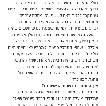
שולי מתארת כי תושבים וחיילים ששהו באותה עת
בחוץ תיארו ״להבה עצומה בשמיים, ורעש נוראי – רעש
שמתקבל ככל הנראה כששני גופי מתכת ענקיים
מתנגשים זה בזה. ככל הנראה מועלם היה מחובר
לטייסים באוזניות, ולפי מה שאמרו לנו שחושבים שהיה
– מועלם, כמו שני הטייסים, ידע שהוא הולך אל מותו.
לי אין ספק, ואמרתי את זה באותו ערב להורים של
מועלם – שהוא הסתכל פנימה ואמר לעצמו 'חייתי חיים
שלמים'. הצבא היה מקום שלם בשבילו. לא המקום הכי
חשוב, הכי חשוב היה הבית״, ממהרת שולי להדגיש,
״אם היו לו עוד חמש דקות לחיות הוא היה חוזר
הביתה. אבל הידיעה שזה היה המקום השלם שלו
נותנת המון כוח״.
איך התמודדת בשנים הראשונות?
״הייתי בת 32 ממש, בשבעה של הבעל שלי היה לי
יומולדת. מועלם היה בן 31 וחצי. הרבה פעמים שאלו
אותי למה אמרתי לעצמי בקול את המשפט ההוא, של