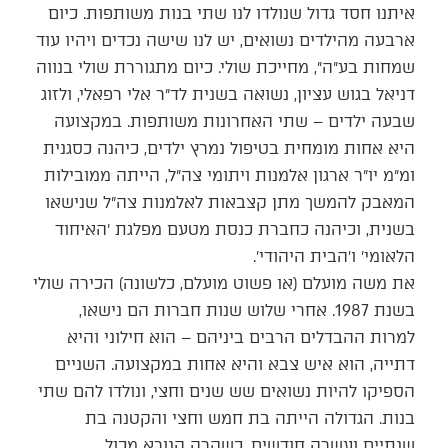
איתנו חסד גדול שנולדו לנו שתי בנות משותפות. כיום
ארבעה מהילדים נשואים, יש לנו שישה נכדים ויהיו עוד
שמחות בע״ה״, מחייכת שולי. כיום מתגוררת שולי בנווה
דניאל בגוש עציון, נשואה בשנית לד״ר אלי רפאלי, ולזוג
שבעה ילדים – שתי האחרונות משותפות. במקצועה
היא אחות מומחית בטיפול נמרץ ילדים, כיהנה כסגנית
ומ״מ יו״ר ארגון אלמנות ויתומי צה״ל, הייתה ממובילות
המאבק להמשך מתן קצבאות לאלמנות צה״ל שנישאו
בשנית, וכיהנה כחברת כנסת מטעם מפלגת ׳האיחוד
הלאומי׳ ו׳הבית היהודי׳.
את משה מועלם (או פשוט מועלם, כלשונה) הכירה שולי
בשנת 1987. אחרי שלוש שנות חברות הם נישאו,
למרות ההבדלים הרבים ביניהם – הוא חילוני והיא
דתייה, הוא איש צבא והיא אחות במקצועה. השניים
הספיקו להיות נשואים שש שנים וחצי, ונולדו להם שתי
בנות. הגדולה הייתה בת חמש וחצי והקטנה בת
שנתיים ועשרה חודשים, כשקרה הנורא מכול.