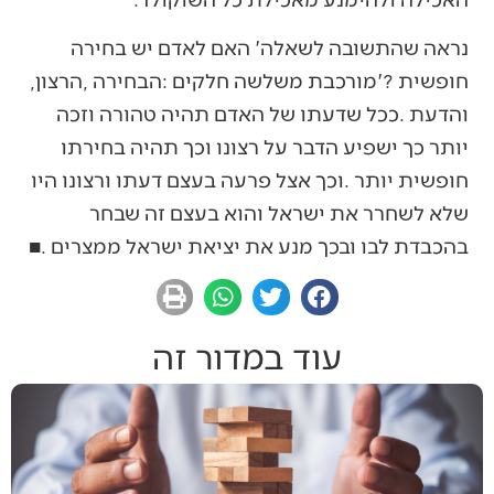
‬חופשית‮'‬‭? ‬מורכבת‭ ‬משלשה‭ ‬חלקים‭: ‬הבחירה‭, ‬הרצון‭,
‬בהכבדת‭ ‬לבו‭ ‬ובכך‭ ‬מנע‭ ‬את‭ ‬יציאת‭ ‬ישראל‭ ‬ממצרים‭. ‬■
עוד במדור זה