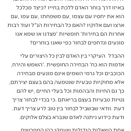
‬מונעים‭ ‬ונדחפים‭ ‬לבחור‭ ‬כפי‭ ‬שאנו‭ ‬בוחרים‭? ‬
‬אדמות‭ ‬הוא‭ ‬כח‭ ‬‮'‬הבחירה‭ ‬החופשית‮'‬‭. ‬השמש‭ ‬והירח‭,
‬אלא‭ ‬מחוקיות‭ ‬טבעית‭ ‬שנטמעה‭ ‬בהם‭ ‬בעצם‭ ‬יצירתם‭,
‬דעת‭. ‬וודאי‭ ‬שבשביל‭ ‬לבחור‭ ‬בין‭ ‬טוב‭ ‬לרע‭ ‬צריך‭ ‬דעת‭.
‬ודעת‭ ‬כידוע‭ ‬ניתנה‭ ‬לאדם‭ ‬שנברא‭ ‬בצלם‭ ‬אלוקים‭.‬