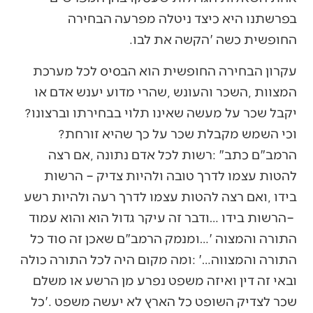
‬החופשית‭ ‬כשה‮'‬‭ ‬הקשה‭ ‬את‭ ‬לבו‭. ‬
‬יקבל‭ ‬שכר‭ ‬על‭ ‬מעשה‭ ‬שאינו‭ ‬תלוי‭ ‬בבחירתו‭ ‬וברצונו‭?
‬וכי‭ ‬השמש‭ ‬מקבלת‭ ‬שכר‭ ‬על‭ ‬כך‭ ‬שהיא‭ ‬זורחת‭?