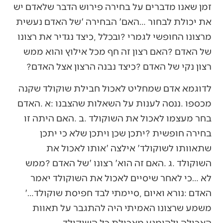
‬רצון‭ ‬נקי‭ ‬של‭ ‬האדם‭? ‬כיצד‭ ‬נבנה‭ ‬הרצון‭ ‬אצל‭ ‬האדם‭? ‬
‬האדם‭: ‬נורא‭ ‬ואיום‭, ‬סיימתי‭ ‬לבד‭ ‬חפיסת‭ ‬שוקולד‮'‬‭…
‬האכילה‭ ‬ולהימנע‭ ‬מאכילת‭ ‬כל‭ ‬השוקולד‭. ‬