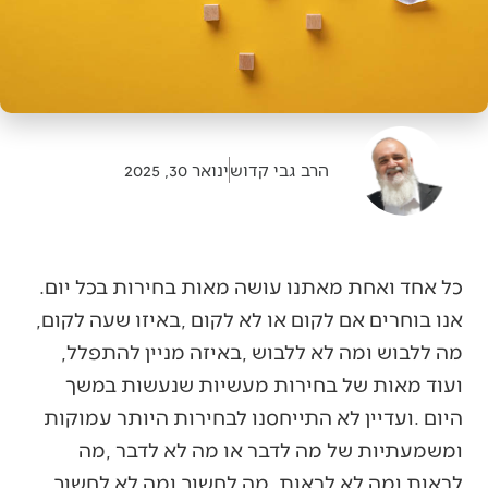
הרב גבי קדוש
ינואר 30, 2025
כל‭ ‬אחד‭ ‬ואחת‭ ‬מאתנו‭ ‬עושה‭ ‬מאות‭ ‬בחירות‭ ‬בכל‭ ‬יום‭.
‬אנו‭ ‬בוחרים‭ ‬אם‭ ‬לקום‭ ‬או‭ ‬לא‭ ‬לקום‭, ‬באיזו‭ ‬שעה‭ ‬לקום‭,
‬מה‭ ‬ללבוש‭ ‬ומה‭ ‬לא‭ ‬ללבוש‭, ‬באיזה‭ ‬מניין‭ ‬להתפלל‭,
‬לראות‭ ‬ומה‭ ‬לא‭ ‬לראות‭, ‬מה‭ ‬לחשוב‭ ‬ומה‭ ‬לא‭ ‬לחשוב‭,