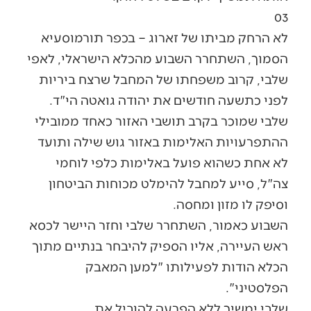
03
לא הרחק מביתו של זארוג – בכפר תורמוסעיא
הסמוך, השתחרר השבוע מהכלא הישראלי, לאפי
שלבי, קרוב משפחתו של המחבל שרצח ביריות
לפני כתשעה חודשים את יהודה גואטה הי"ד.
שלבי שמוכר בקרב תושבי האזור כאחד ממובילי
ההתפרעויות האלימות באזור גוש שילה ותועד
לא אחת כשהוא פועל באלימות כלפי לוחמי
צה"ל, סייע למחבל להימלט מכוחות הביטחון
וסיפק לו מזון ומחסה.
השבוע כאמור, השתחרר שלבי וחזר היישר לכסא
ראש העיירה, אליו הספיק להיבחר בנתיים מתוך
הכלא הודות לפעילותו "למען המאבק
הפלסטיני".
שלבי ימשיך ללא הפרעה להוביל את