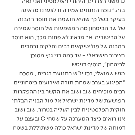
C משני הצדדים, היהודי והפלסטיני ואני גאה
בזה." נוכח הנתונים אמירה זו לצערנו מדאיגה
בעיקר בשל כך שהיא חושפת את חוסר ההבנה
של שר הביטחון מה המשמעות של חוסר שמירה
על טריטוריה, אך מדאיג לא פחות מכך, הוא חוסר
ההבנה של פוליטיקאים רבים וחלקים נרחבים
בציבור הישראלי – עד כמה בני גנץ מסוכן
לביטחון", הוסיף דויטש.
מנש שמואלי, רכז יו"ש בתנועת רגבים:, מסכם
"הפיגוע בערב שמחת תורה ואירועים ביטחוניים
רבים מוכיחים שוב ושוב את הקשר בין ההפקרות
הפושעת של מדינת ישראל אל מול הבניה הבלתי
חוקית הפלסטינית לבין העליה בטרור. שוב ושוב
אנו רואים כיצד המערכה על שטחי C ובעצם על
דמותה של מדינת ישראל כולה משתוללת בשטח