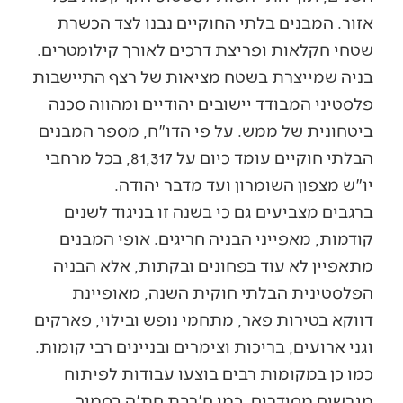
אזור. המבנים בלתי החוקיים נבנו לצד הכשרת
שטחי חקלאות ופריצת דרכים לאורך קילומטרים.
בניה שמייצרת בשטח מציאות של רצף התיישבות
פלסטיני המבודד יישובים יהודיים ומהווה סכנה
ביטחונית של ממש. על פי הדו"ח, מספר המבנים
הבלתי חוקיים עומד כיום על 81,317, בכל מרחבי
יו"ש מצפון השומרון ועד מדבר יהודה.
ברגבים מצביעים גם כי בשנה זו בניגוד לשנים
קודמות, מאפייני הבניה חריגים. אופי המבנים
מתאפיין לא עוד בפחונים ובקתות, אלא הבניה
הפלסטינית הבלתי חוקית השנה, מאופיינת
דווקא בטירות פאר, מתחמי נופש ובילוי, פארקים
וגני ארועים, בריכות וצימרים ובניינים רבי קומות.
כמו כן במקומות רבים בוצעו עבודות לפיתוח
מגרשים מסודרים, כמו ח'רבת חת'ה בסמוך