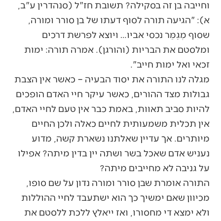
וחייבה בן זה בסקילה? תשובת חז"ל (סנהדרין ע"ב,
א): "הגיעה תורה לסוף דעתו של בן סורר ומורה,
שסוף מְגַמֵּר נכסי אביו… ויוצא לפרשת דרכים
ומלסטם את הבריות (והורגן). אמרה תורה: ימות
זכאי ואל ימות חייב".
מגלה לנו התורה את יסוד הבעיה – כאשר אין הצבת
גבולות מצד ההורים, כאשר עיקר חיי האדם הופכים
להיות סביב תאוות, באמת כבר אין טעם לחיי האדם,
אין תכלית משמעותית לחיים כאלה ולכן החיים
מיותרים. אך עדיין שאלתנו נשארת קשה, מדוע
נעניש אדם שאכל בשר ושתה יין בדין מיתה? אפילו
על גניבה לא מחייבים מיתה?
התורה אומרת שבן סורר ומורה נדון על שם סופו,
מכיוון שאם ימשיך כך הוא ישתעבד לחיי ההוללות
ולא ימצא די מחסורו, ואז ייאלץ ללכת ללסטם את