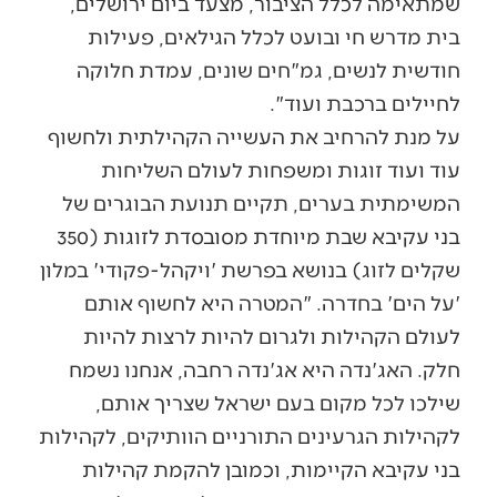
שמתאימה לכלל הציבור, מצעד ביום ירושלים,
בית מדרש חי ובועט לכלל הגילאים, פעילות
חודשית לנשים, גמ"חים שונים, עמדת חלוקה
לחיילים ברכבת ועוד".
על מנת להרחיב את העשייה הקהילתית ולחשוף
עוד ועוד זוגות ומשפחות לעולם השליחות
המשימתית בערים, תקיים תנועת הבוגרים של
בני עקיבא שבת מיוחדת מסובסדת לזוגות (350
שקלים לזוג) בנושא בפרשת 'ויקהל-פקודי' במלון
'על הים' בחדרה. "המטרה היא לחשוף אותם
לעולם הקהילות ולגרום להיות לרצות להיות
חלק. האג'נדה היא אג'נדה רחבה, אנחנו נשמח
שילכו לכל מקום בעם ישראל שצריך אותם,
לקהילות הגרעינים התורניים הוותיקים, לקהילות
בני עקיבא הקיימות, וכמובן להקמת קהילות