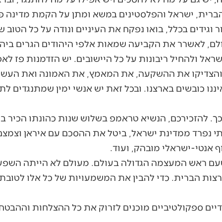
 הברית, ישראל והפלסטינים במשא ומתן על הקמת מדינה 
גידים בכלל, בואו נפקח את העיניים ונודה על כל הטוב ש
ם, לאשרר את הקביעה שמאות אלפי היהודים הגרים ביהוד
ישראל ולהחיל ריבונות על כל היישובים. יש הזדמנות פז לא
והצדיקו את ההשקעה, את המאמץ, את האמונה ואת העשיי
נו כובשים בארצנו. ובכל זאת יש אנשי ימין שמתנגדים לת
 כך. להזכירכם, הנשיא טראמפ בשלוש שנות כהונתו הכיר ב
י נפרד ממדינת ישראל, ביטל את ההסכם עם איראן וצמצם 
 אנטי-ישראלי מובהק, ועוד.
טעם ראש המעצמה הגדולה בעולם. מעולם לא הייתה השפעתנ
צות הברית. כדי להבין את המשמעויות של כל אלו לטובת 
ידיים ספקולטיביים מוכנים לזרוק את כל ההצלחות וההבטח