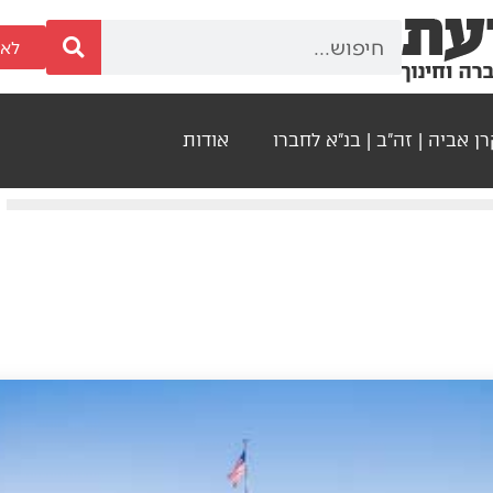
לאר
ן אביה | זה"ב | בנ"א לחברו
אודות