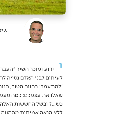
שיל
י
ידוע ומוכר השיר "העבר אי
לעיתים לבני האדם נטייה לה
'להתעמר' בהווה הטוב, הנוח
שאלו את עצמכם: כמה פעמים
כש…? ובשל החששות האלה הה
ללא הנאה אמיתית מההווה ע