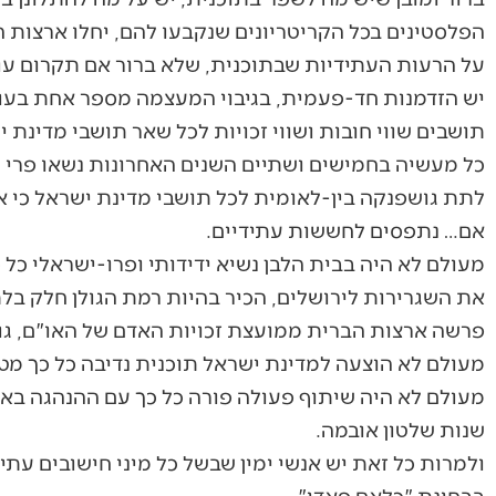
הפלסטינים בכל הקריטריונים שנקבעו להם, יחלו ארצות
על הרעות העתידיות שבתוכנית, שלא ברור אם תקרום עור ו
יש הזדמנות חד-פעמית, בגיבוי המעצמה מספר אחת בעול
תושבים שווי חובות ושווי זכויות לכל שאר תושבי מדינת 
כל מעשיה בחמישים ושתיים השנים האחרונות נשאו פרי 
לתת גושפנקה בין-לאומית לכל תושבי מדינת ישראל כי אינ
אם… נתפסים לחששות עתידיים.
מעולם לא היה בבית הלבן נשיא ידידותי ופרו-ישראלי כל
את השגרירות לירושלים, הכיר בהיות רמת הגולן חלק בלת
פרשה ארצות הברית ממועצת זכויות האדם של האו"ם, גוף
מעולם לא הוצעה למדינת ישראל תוכנית נדיבה כל כך מ
מעולם לא היה שיתוף פעולה פורה כל כך עם ההנהגה באר
שנות שלטון אובמה.
ולמרות כל זאת יש אנשי ימין שבשל כל מיני חישובים עת
בבחינת "כלאם פאדי".