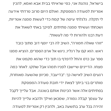
בישראל, נוהגת אני, כפי שראיתי בבית אבא ואמא, להכין
אטריות לסעודה המפסקת. ואולם היום מרוב טרדתי אירעה
לי תקלה. גלגלתי עיסה של קמח כדי לעשות ממנה אטריות,
ושכחתי ועשיתי ממנה פתיתים. לפיכך באתי לשאול את
דעת רבנו ולהורות לי מה לעשות״.
״זוהי שאלה חמורה״, השיב לה רבי יוסף דוב מתוך כובד
ראש. הוא קם על רגליו, ניגש אל ארון הספרים, הוציא ממנו
ספר עב כרס והחל לדפדף בו תוך כדי שהוא מקמט את
מצחו. הדיינים שיישבו לפניו תמהו אבל שתקו. לאחר כמה
רגעים השיב לאישה כך: ״בדיעבד, מכיוון שהשעה מאוחרת,
מותרים בני ביתך לצאת ידי חובת סעודה המפסקת
בפתיתים אלה אשר הכינות אותם בשגגה. אבל עלייך לקבל
על עצמך קבלה גמורה, שמכאן ואילך ולהבא עלייך להיות
זהירה בכל ערב בתשעה באב, ולהכין רק אטריות לסעודה