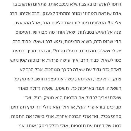
דחפו להתקדם בקצב ושלא נעכב אותו. פתאום התקרב בן
אדם שנראה תמהוני ומוזר והתחיל לצעוק: ׳הרב אליהו, הרב
אליהו!׳. המלווים ניסו לזרז את הליכת הרב, אבל הוא עצר,
פנה אל האיש בסבלנות ושאל אותו מה מבוקשו. הטיפוס
הדי שרוט הזה, בשיא הרצינות, ניגש לרב ושאל: ׳כבוד הרב,
יש לי שאלה: מה מברכים על תפוח?׳. זה היה מביך. כמעט
כמו לשאול ׳כבוד הרב, איך עושה פרה?׳. אדם כזה קטן ניגש
לאדם כזה גדול עם שאלה כל כך מגוחכת. אבל הרב לא
צחק. הוא עצר, השתהה, עשה את עצמו חושב לעומק על
השאלה, וענה באריכות כך: ׳תשמע, שאלה גדולה מאוד
שאלת! צריך לבדוק אם התפוח הוא מוצק, רגיל, ואז
מברכים ׳בורא פרי העץ׳, או אולי הוא נוזלי וזה מיץ תפוחים
סחוט בכלל, ואז אולי הברכה אחרת. אולי בישלו את התפוח
כסוג של קינוח עם תוספות, אולי בכלל ריסקו אותו. אני