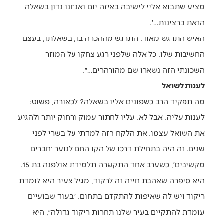
מציע שתבוא אליי לישיבה באיזה יום ואנחנו נדון בשאלה
הזאת ברצינות…׳.
האיש התרגש מאוד. התרגש מההכרה בו, בשאלתו, בעצם
החשיבות שלו. כל אלה שלפני רגע צחקו על המוזר
השכונתי הזה נשארו שם מהורהרים…״.
לענות לשואל
מה תפקיד הרב כשפונים אליו בשאלה? לכאורה, פשוט:
לענות עליה. אבל לא. עליו לחתור עמוק ורחוק יותר ולהגיע
את השואל עצמו. את הלקח הזה למדתי על בשרי לפני
שנים. זה היה בתחילת דרכו של הקו החם לנוער ׳חברים
מקשיבים׳, כשערב אחד התקשרה תלמידת אולפנה בת 15.
היא סיפרה שאהבת חייה זה לרקוד, מגיל צעיר היא לומדת
ריקוד ויש לה שאיפות להתקדם בתחום. ״בעוד שבועיים
עומדת להתקיים בעיר שלנו תחרות ריקוד גדולה״, היא