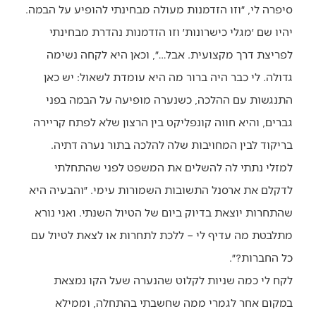
סיפרה לי, ״וזו הזדמנות מעולה מבחינתי להופיע על הבמה.
יהיו שם ׳מגלי כישרונות׳ וזו הזדמנות נהדרת מבחינתי
לפריצת דרך מקצועית. אבל…״, וכאן היא לקחה נשימה
גדולה. לי כבר היה ברור מה היא עומדת לשאול: יש כאן
התנגשות עם ההלכה, כשנערה מופיעה על הבמה בפני
גברים, והיא חווה קונפליקט בין הרצון שלא לפתח קריירה
בריקוד לבין המחויבות שלה להלכה בתור נערה דתיה.
למזלי נתתי לה להשלים את המשפט לפני שהתחלתי
לדקלם את ארסנל התשובות השמורות עימי. ״והבעיה היא
שהתחרות יוצאת בדיוק ביום של הטיול השנתי. ואני נורא
מתלבטת מה עדיף לי – ללכת לתחרות או לצאת לטיול עם
כל החברות?״.
לקח לי כמה שניות לקלוט שהנערה שעל הקו נמצאת
במקום אחר לגמרי ממה שחשבתי בהתחלה, וממילא