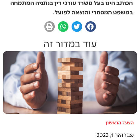
‬במשפט‭ ‬המסחרי‭ ‬והוצאה‭ ‬לפועל‭.‬
עוד במדור זה
הצעד הראשון
פברואר 1, 2023