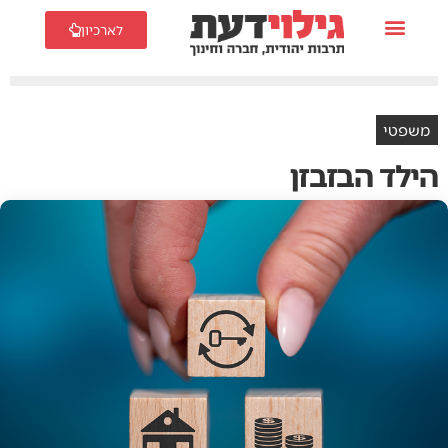
לארכיון
משפטי
הילד‭ ‬הבזבזן