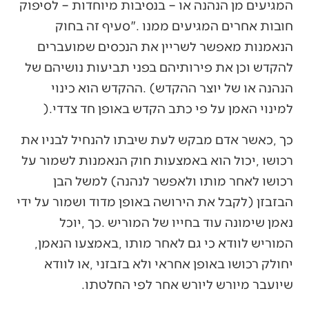
‬למינוי‭ ‬האמן‭ ‬על‭ ‬פי‭ ‬כתב‭ ‬הקדש‭ ‬באופן‭ ‬חד‭ ‬צדדי‭).‬
‬המוריש‭ ‬לוודא‭ ‬כי‭ ‬גם‭ ‬לאחר‭ ‬מותו‭, ‬באמצעו‭ ‬הנאמן‭,
‬שיועבר‭ ‬מיורש‭ ‬ליורש‭ ‬אחר‭ ‬לפי‭ ‬החלטתו‭. ‬