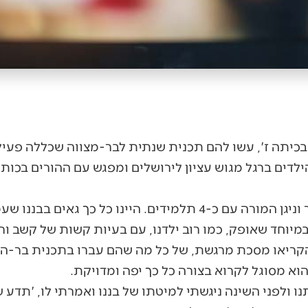
שבני היה בכיתה ז', עשו להם תכנית שנתית לבר-מצווה שכללה פעי
לדים ברגל מגוש עציון לירושלים ומפגש עם ההורים בכותל
המסיבה התחילה בשיר ששר וניגן המורה עם כ-4 תלמידים. היינו כל 
במיוחד שאופק, כמו רוב ילדנו, עם בעיות קשות של קשב ורי
ריאו מסכת מרגשת, של כל מה שהם עברו בתכנית בר-המצוו
וא מסוגל לקרוא בצורה כל כך יפה ומדויקת.
 ולפני השינה ניגשתי למיטתו של בננו ואמרתי לו, 'תדע ש