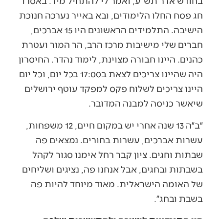
בחודש אדר תש״ע, ואמר לי להתחיל מיד. באסרו
חג פסח החלו הלימודים, ובא באייר נערכה חנוכת
הישיבה. התלמידים הראשונים היו 15 אברכים,
חברים שלי מישיבות מרכז הרב, הר המור ועטרת
כהנים. היינו חבורה מצוינת, לימוד נהדר. החיסרון
היה שהיינו צריכים לצאת ב17:00 בכל יום, וכל יום
היינו צריכים לשלוח פקס למפקד עוטף ירושלים
שיאשר כניסה למבנה המדובר.
״ב״ה 13 שנה אחרי יש במקום חיים, 12 משפחות,
עשרות אברכים, עשרות בחורים. נמצאים פה
שבתות וחגים. ציון קבר רחל אימנו סגור לקהל
בשבתות ובחגים, אבל אנחנו פה, נציגים ושליחים
של האומה הישראלית. מאוד מיוחד להיות פה
בשבת ובחג״.