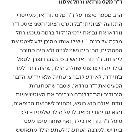
ד״ר מקס נורדאו ורחל אימנו
הרב מספר סיפור על ד״ר מקס נורדאו, ממייסדי
התנועה הציונית: ״בקונגרס הציוני השני ציטט ד״ר
נורדאו את נבואת ירמיהו ׳קול ברמה נשמע רחל
מבכה על בניה..׳. שאלו אותו מהיכן ידע לצטט את
הפסוקים, הרי היה נשוי לגויה ולא היה מחובר
ליהדות. ד״ר נורדאו השיב כי בעברו נצרך לטפל
בילד יהודי צרפתי שחלה. הילד, שהיה דתי ולמד
ב׳חיידר׳, לא ידע לדבר צרפתית אלא יידיש. הדבר
הכעיס את ד״ר נורדאו, שסבר שהסתגרות
היהודים והתבדלותם מגבירה את האנטישמיות
נגדם. אולם הוא רופא, ומחויב לשבועת הרופאים,
והוא גם יהודי וכואב לו על הילד שלפניו – ולכן
טיפל ד״ר נורדאו בילד, ואף שוחח עימו מעט
ביידיש. למרבה הפתעתו לפתע הילד מתאושש