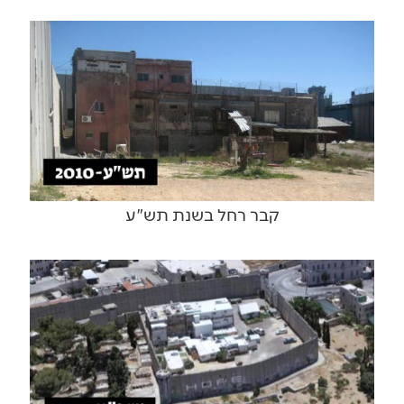
קבר רחל בשנת תש"ע