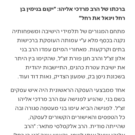
ברכתו של הרב מרדכי אליהו: ״יקום בנימין בן
רחל ויגאל את רחל״
מתחם המגורים של תלמידי הישיבה ומשפחותיה
נקנה בכסף מלא ע״י עמותה העוסקת ברכישות
בתים וקרקעות. מאחורי המיזם עמדו הרב בני
אלון זצ״ל והרב חנן פורת זצ״ל, שהקימו בין היתר
את ישיבת עטרת כהנים, התיישבות יהודית
בשכונת ניסן בק, שמעון הצדיק, נאות דוד ועוד.
אחד ממבצעי העסקה הראשונית היה איש עסקים
בשם בני, שהגיע לפגישה עם הרב מרדכי אליהו
זצ״ל. לפגישה הביא עימו בני מעטפה סגורה ובה
כל הטפסים והאישורים הקשורים לעסקה,
שהייתה סודית. הרב אלקסלסי מתאר: ״הרב
אליהו שואל אותו לשמו, והאיש עונה ׳בני בן רחל׳.