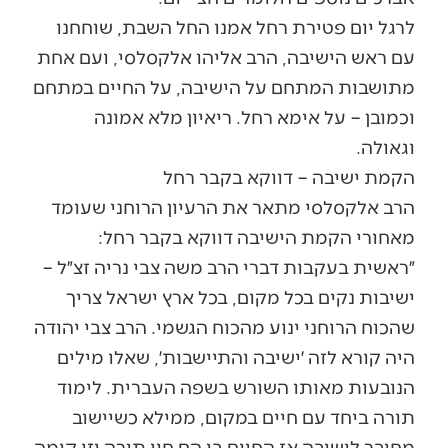
לרגל יום פטירת רחל אמנו החל השבת, שוחחנו
עם ראש הישיבה, הרב אליהו אלקסלסי, ועם אחת
מתושבות המתחם על הישיבה, על החיים במתחם
וכמובן – על אימא רחל. ריאיון מלא אמונה
וגאולה.
הקמת ישיבה – דווקא בקבר רחל
הרב אלקסלסי מתאר את הרעיון הרוחני שעומד
מאחורי הקמת הישיבה דווקא בקבר רחל:
״ראשית בעקבות דברי הרב משה צבי נריה זצ״ל –
ישיבות נקים בכל מקום, בכל ארץ ישראל צריך
שהכוח הרוחני ינוע מהכוח הגשמי. הרב צבי יהודה
היה קורא לזה ׳ישיבה והתיישבות׳, שאלו מילים
הנובעות מאותו השורש בשפה העברית. לימוד
תורה ביחד עם חיים במקום, ממילא כשיישוב
מחובר לישיבה אז החיים בו הם חיי תורה וזו קומה