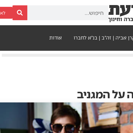
לאר
ן אביה | זה"ב | בנ"א לחברו
אודות
 על המגניב