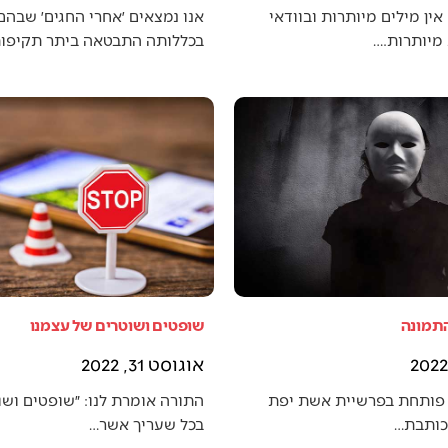
אין מילים מיותרות ובוודאי
אנו נמצאים ׳אחרי החגים׳ שבה
מיותרות.…
בכללותה התבטאה ביתר תקיפו
התמונה
שופטים ושוטרים של עצמנו
אוגוסט 31, 2022
פותחת בפרשיית אשת יפת
התורה אומרת לנו: ״שופטים ושו
 כותבת…
בכל שעריך אשר…