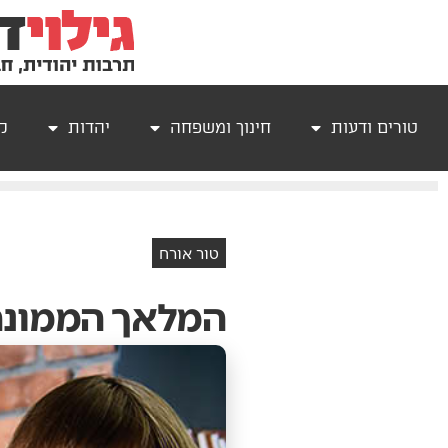
טורים ודעות
חינוך ומשפחה
יהדות
קר
טור אורח
המלאך הממונה