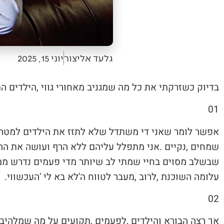
גלעד אליצור
יוני 15, 2025
בדיוק‭ ‬כשזרקתי‭ ‬את‭ ‬כל‭ ‬מה‭ ‬שמגניב‭ ‬מאחורי‭ ‬גווי‭, ‬הילדים‭ ‬התחילו‭ ‬לעשות‭ ‬צעדים‭ ‬ראשונים‭ ‬ב'עולם‭ ‬המגניב‮'‬‭.‬
01‭ ‬
‬שמחים‭, ‬נקיים‭. ‬אני‭ ‬מתפלל‭ ‬עליהם‭ ‬ללא‭ ‬הרף‭ ‬ועושה‭ ‬את‭ ‬ההשתדלות‭ ‬שלי‭: ‬מעודד‭ ‬אותם‭ ‬ומבקש‭ ‬מהם‭ ‬מפורשות‭ ‬לנוע‭ ‬לכיוונים‭ ‬טובים‭. ‬דא‭ ‬עקא‭,
‬עלומה‭ ‬השוכנת‭, ‬לרוב‭, ‬מעבר‭ ‬לטווח‭ ‬ה'לא‭ ‬בא‭ ‬לי‮'‬‭ ‬העכשווי‭.‬
02‭ ‬