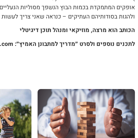
‬ולהגות‭ ‬בסודותיהם‭ ‬העתיקים‭ – ‬כנראה‭ ‬שאני‭ ‬צריך‭ ‬לעשות‭ ‬זאת‭, ‬למען‭ ‬השם‭, ‬במקום‭ ‬להסביר‭ ‬להם‭ ‬את‭ ‬תפישתי‭ ‬החדשה‭ ‬לגבי‭ ‬כל‭ ‬מה‭ ‬שמגניב‭. ‬
הכותב הוא מרצה, מוזיקאי ומנהל תוכן דיגיטלי
לתכנים נוספים ולסרט ״מדריך למתבונן האמיץ״: NadavGedalia.com