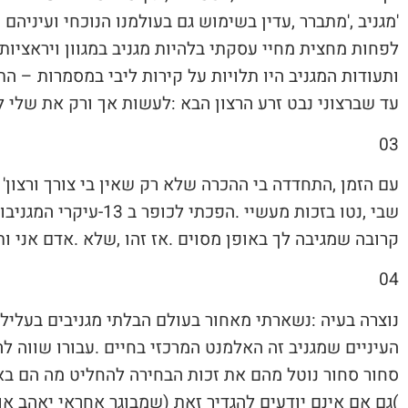
‬עד‭ ‬שברצוני‭ ‬נבט‭ ‬זרע‭ ‬הרצון‭ ‬הבא‭: ‬לעשות‭ ‬אך‭ ‬ורק‭ ‬את‭ ‬שלי‭ ‬ללא‭ ‬גזירת‭ ‬קופונים‭ ‬שניתנו‭ ‬לי‭ ‬יען‭ ‬כי‭ ‬הגנבתי‭ ‬מישהו‭.‬
03‭ ‬
‬קרובה‭ ‬שמגיבה‭ ‬לך‭ ‬באופן‭ ‬מסוים‭. ‬אז‭ ‬זהו‭, ‬שלא‭. ‬אדם‭ ‬אני‭ ‬ותו‭ ‬לא‭. ‬לא‭ ‬גנב‭, ‬לא‭ ‬מתגנב‭ ‬ובטח‭ ‬שלא‭ ‬מגניב‭.‬
04‭ ‬
‬סחור‭ ‬סחור‭ ‬נוטל‭ ‬מהם‭ ‬את‭ ‬זכות‭ ‬הבחירה‭ ‬להחליט‭ ‬מה‭ ‬הם‭ ‬באמת‭ ‬רוצים‭.