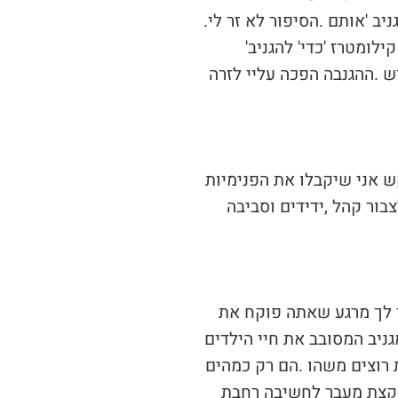
‬‮'‬מגניב‮'‬‭,‬‭ ‬מתברר‭, ‬עדין‭ ‬בשימוש‭ ‬גם‭ ‬בעולמנו‭ ‬הנוכחי‭ ‬ועיניהם‭ ‬התמות‭ ‬של‭ ‬הילדים‭ ‬נפערות‭ ‬בהתלהבות‭ ‬כל‭ ‬אימת‭ ‬שמשהו‭ ‬‮'‬מגניב‮'‬‭ ‬אותם‭. ‬הסיפור‭ ‬לא‭ ‬זר‭ ‬לי‭.
‬לפחות‭ ‬מחצית‭ ‬מחיי‭ ‬עסקתי‭ ‬בלהיות‭ ‬מגניב‭ ‬במגוון‭ ‬ויראציות‭, ‬טעמים‭ ‬וניחוחות‭. ‬אך‭ ‬בדיוק‭ ‬כשנראה‭ ‬שצברתי‭ ‬כבר‭ ‬מספיק‭ ‬קילומטרז‮'‬‭ ‬כדי‭ ‬‮'‬להגניב‮'‬‭