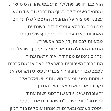
הוא כבר חושב שחלילה פגע במישהו, דרס מישהו,
ומחסיר פעימת לב. בסוף מתברר שזה עוד נוסע
עצבני שמוציא על הנהג את התסכול שלו. נהגים
מבוגרים כבר לא עומדים בזה. בשנתיים
האחרונות ארבעה נהגים מהסניף שלי נפטרו
מבעיות לבביות, די, כמה אפשר?״.
התמונה העולה מתיאורי יוני קריספין, ישראל גונן
ונהגים נוספים מפחידה. איך ייראה עתיד
התחבורה הציבורית בישראל? האם אנו מתקרבים
למצב שבו התחבורה הציבורית פשוט תקרוס? אני
שוטחת בפני יוני את חששותיי, ושואלת אלו
נקודות אור הוא מוצא במצב הנתון.
״העובדה שאני יודע שזה זמני ושזה עתיד
להיגמר״, יוני משיב. ״מישהו ירים את הכפפה
ויטפל בעומס ובאלימות. אנחנו עוסקים בזה המון,