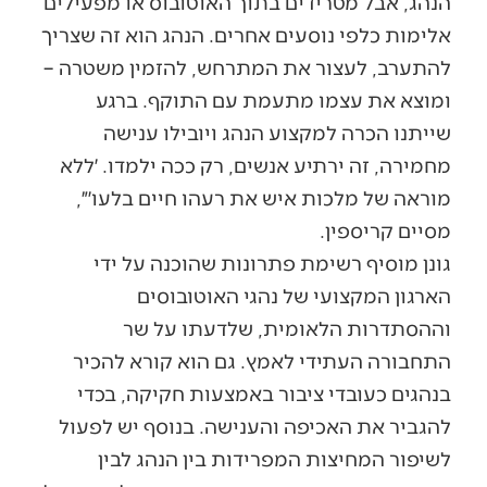
הנהג, אבל מטרידים בתוך האוטובוס או מפעילים
אלימות כלפי נוסעים אחרים. הנהג הוא זה שצריך
להתערב, לעצור את המתרחש, להזמין משטרה –
ומוצא את עצמו מתעמת עם התוקף. ברגע
שייתנו הכרה למקצוע הנהג ויובילו ענישה
מחמירה, זה ירתיע אנשים, רק ככה ילמדו. ׳ללא
מוראה של מלכות איש את רעהו חיים בלעו׳״,
מסיים קריספין.
גונן מוסיף רשימת פתרונות שהוכנה על ידי
הארגון המקצועי של נהגי האוטובוסים
וההסתדרות הלאומית, שלדעתו על שר
התחבורה העתידי לאמץ. גם הוא קורא להכיר
בנהגים כעובדי ציבור באמצעות חקיקה, בכדי
להגביר את האכיפה והענישה. בנוסף יש לפעול
לשיפור המחיצות המפרידות בין הנהג לבין