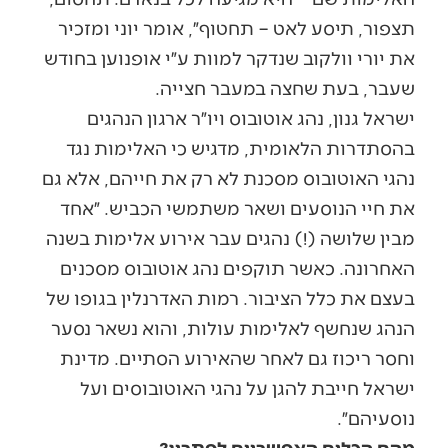
תצפור, תיסע לאט – תחטוף״, אומר יוני ומזכיר
את יורי וולקוב שנדקר למוות ע״י אופנוען בחודש
שעבר, בעת שחצה במעבר חצייה.
ישראל גנון, נהג אוטובוס ויו״ר ארגון הנהגים
בהסתדרות הלאומית, מדגיש כי האלימות נגד
נהגי האוטובוס מסכנת לא רק את חייהם, אלא גם
את חיי הנוסעים ושאר משתמשי הכביש. ״אחד
מבין שלושה (!) נהגים עבר אירוע אלימות בשנה
האחרונה. כאשר תוקפים נהג אוטובוס מסכנים
בעצם את כלל הציבור. רמות האדרנלין בגופו של
הנהג שנחשף לאלימות עולות, והוא נשאר נסער
וחסר ריכוז גם לאחר שהאירוע הסתיים. מדינת
ישראל חייבת להגן על נהגי האוטובוסים ועל
נוסעיהם״.
מהם הכלים האפשריים לפתרון?