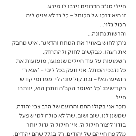
חיילי מג״ב הדרוזים נידבו לו מידע.
זו היא דרכו של הכותל – כל רז לא אניס ליה…
הכול גלוי…
והרשות נתונה…
ניתן לחוש באוויר את המתח והדאגה. איש מחבק
את רעהו. מבקשים לחזק ולהתחזק.
השמועות על עוד חיילים שנפגעו, מזעזעות את
כל נדבכי הכותל. אני זועק בכל ליבי – ‘אנא ה׳
הושיעה נא׳! – ובת קול עונה לי, ממרומי קודש
הקודשים: ‘כל האומר הקב״ה וותרן הוא, יוותרו
חייו׳.
נזכר אני בקולו החם והרועם של הרב צבי יהודה,
שמשנן לנו, שוב ושוב, שה׳ לא סולח למי שפעל
בזדון ליצור חילול ה׳. אין חילול ה׳ גדול יותר
מלקפח חייהם של יהודים, רק בגלל שהם יהודים.