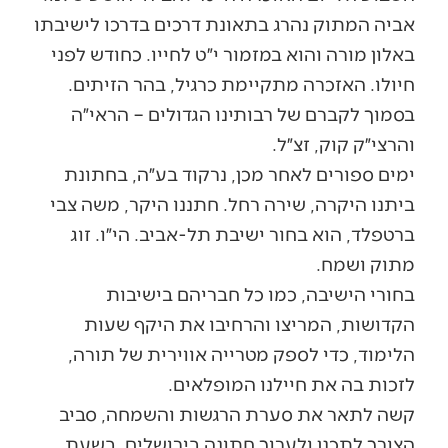
אביה המתוק נהרג בתאונת דרכים בדרכו לישיבתו
באלון מורה והוא במזמור י״ט לחייו. כחודש לפני
חיולו. האזכרה מתקיימת כרגיל, בהר הזיתים.
בסמוך לקברם של רבותינו הגדולים – הראי״ה
והרצי״ק קוק, זצ״ל.
ימים ספורים לאחר מכן, נרקוד בע״ה, בחתונת
ביתנו היקרה, שירה רחל. חתננו היקר, משה צבי
ברטפלד, הוא בחור ישיבת תל-אביב. הי״ו. זוג
מתוק ושמח.
בחורי הישיבה, כמו כל חבריהם בישיבות
הקדושות, המריצו והרחיבו את היקף שעות
הלימוד, כדי לספק מטרייה אווירית של תורה,
לזכות בה את חיילנו המופלאים.
קשה לתאר את סערת הרגשות והשמחה, סביב
הצורך לתכנן ולערוך חתונה בירושלים, בשעת