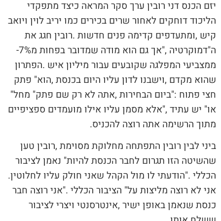
‬ה"דמוקרטיה‮"‬‭, ‬אך‭ ‬גם‭ ‬הוא‭ ‬מודה‭ ‬שמדובר‭ ‬בפחות‭ ‬מ‭-‬7%‭
‬חצי‭ ‬פתוח‮"‬‭: ‬ביום‭ ‬הבחירות‭, ‬אתה‭ ‬לא‭ ‬רק‭ ‬שם‭ ‬פתק‭ ‬‮"‬מחל‮"‬‭
‬מתוך‭ ‬הרשימה‭ ‬אתה‭ ‬רוצה‭ ‬להכניס‭.‬
‬הכללי‮"‬‭. ‬הודעתי‭ ‬לו‭ ‬מול‭ ‬הקהל‭ ‬שאני‭ ‬חולק‭ ‬עליו‭ ‬לחלוטין‭.
‬ששלח‭ ‬אותו‭.‬