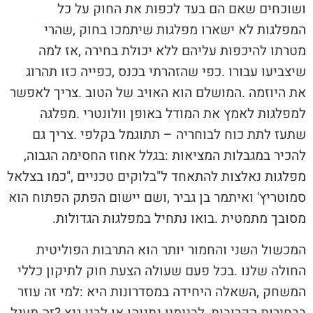
‬להכיר‭ ‬במגבלות‭ ‬המציאות‭: ‬בגלל‭ ‬אחוז‭ ‬החסימה‭ ‬הגבוה‭,
‬מסובך‭ ‬מתמטית‭. ‬בואו‭ ‬נתחיל‭ ‬במפלגות‭ ‬הגדולות‭.‬