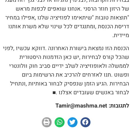
‬מיידית‭.‬
‬לבחור‭ ‬באנשים‭ ‬שעובדים‭ ‬אצלנו‭. ‬
■
לתגובות: Tamir@mashma.net