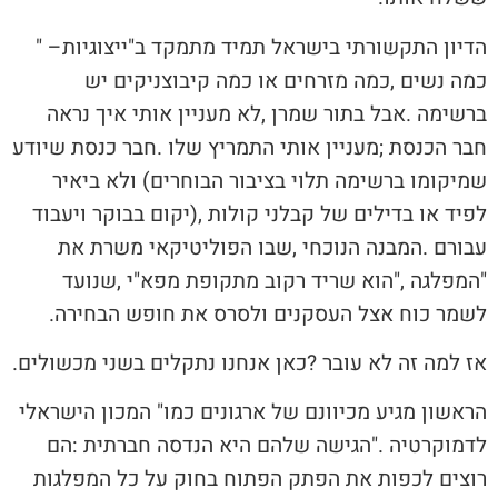
הדיון‭ ‬התקשורתי‭ ‬בישראל‭ ‬תמיד‭ ‬מתמקד‭ ‬ב"ייצוגיות‮"‬‭ ‬‮–‬‭
‬לשמר‭ ‬כוח‭ ‬אצל‭ ‬העסקנים‭ ‬ולסרס‭ ‬את‭ ‬חופש‭ ‬הבחירה‭.‬
אז‭ ‬למה‭ ‬זה‭ ‬לא‭ ‬עובר‭? ‬כאן‭ ‬אנחנו‭ ‬נתקלים‭ ‬בשני‭ ‬מכשולים‭.‬