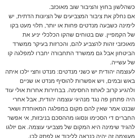
כשהלשון בחוץ והציבור שוב מאוכזב.
אם נחלק את ציבור המצביעים של הציונות הדתית, יש
לימינה כשבעה מנדטים פחות או יותר, תלוי מעט בקו
של הקמפיין. שם בטוחים שהקו הכלכלי יניע את
מאוכזבי זהות להצביע להם, והכרזות בעיקר ממשרד
הביטחון אבל גם ממשרד התחבורה יחברו למפלגה קו
של עשייה.
לעוצמה יהודית יש כשני מנדטים: מנדט וחצי ילכו איתה
באש ובמים, ויש אפשרות להוסיף מנדט או שניים
ולהגיע קרוב לאחוז החסימה. בבחירות אחרות אולי עוד
היה פתחון פה נגד מנהיגי עוצמה יהודית, אבל אחרי
שבנט אמר שאין להם מקום במפלגה המאוחדת ושאר
החברים די הסכימו ונסוגו מההסכם בניבזות, אי אפשר
להגיד שימינה היא המקום של מצביעי עוצמה. אם יזלגו
מעוצמה זה יהיה כנראה לליכוד או לפתק לבן.