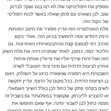
מספיק את הפוליטיקה שלו לא רצו בנט ושקד לבדוק
שוב, לכן נשארנו עם סימן שאלה באשר לכוח הפוליטי
של הקול הזה.
פלח האוכלוסייה הזה עדיין מסעיר את מיטב המוחות.
הימין החדש ינסה להמשיך בכיוון הזה, ואולי יבקש
מהרב רפי לצמצם קצת מהתבטאויותיו האחרונות. גם
הליכוד ינסה, כמובן, לאחר שנתניהו זיהה את פלח השוק
הזה אצל זהות וצירף אליו את פייגלין ואותת איתות
אחרון לציונות הדתית עם מינוי ציפי חוטובלי לשרה.
השבטיות היא הסוגיה שנשארה כרגע על השולחן. האם
בן הציונות הדתית, בכל מקום על הרצף, עדיין יתקשה
לשים בקלפי פתק של כחול לבן בגלל השיוך השמאלי,
או להצביע לליברמן, שקושניר במפלגתו? גם בשביל זה
מנסה כחול לבן לשבור ימינה, אף שאם תחפשו את
"הצד השני" של גיא זוהר בכאן 11 תראו שהם הבטיחו