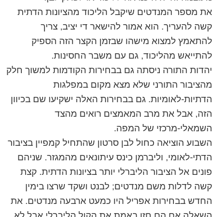
את מספר המנדטים שיקבל הליכוד מהציונות הדתית
קשה להעריך. הוא אמור להישאר די יציב, צריך
להתאמץ למצוא מישהו שבזמן הקצר הזה הספיק
להתייאש מהליכוד, גם עם משבר החסינות.
יהדות התורה ניסתה גם בבחירות הקודמות למשוך חלק
מהציבור התורני שלא מצא מקום במפלגות
הדתיות-לאומיות. גם בבחירות האלה ישקיעו שם בכיוון
הזה, אבל את מרב המאמצים רואים מהצד
השמאלי-מרכזי של המפה.
השבוע הוציאה כחול לבן סרטון שהתחיל קמפיין בציבור
הדתי-לאומי, וליברמן כינס עיתונאים מהמגזר. שניהם
פונים אל הציבור הליברלי יותר בציונות הדתית. קצת
קשה לדלות משם מנדטים; לבנט ושקד שרצו בימין
החדש בבחירות אפריל היו כמעט ארבעה מנדטים. את
השאלה אם הם חזו באמת את הקול הליברלי אבל לא