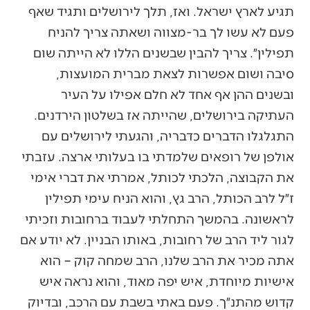
תגיע לארץ ישראל. ואז, תלך לירושלים ותגיד שאף
פעם לא עשו לך בר-מצווה ושאתה צריך להניח
תפילין״. צריך להבין שבשנים הללו לא הייתה שום
סיבה ושום אפשרות לצאת מברית המועצות,
ובשנים ההן אף אחד לא חלם אפילו על העיר
העתיקה בירושלים, שהייתה אז בשלטון הירדנים.
התגלגלו הדברים כדבריה, והגעתי לירושלים עם
אולפן של רופאים שלמדתי בו בעלותי ארצה. עזבתי
את הקבוצה, הלכתי לכותל, אמרתי את דברי אימי
ז״ל לרב הכותל, הרב גץ, והוא הניח עימי תפילין
לראשונה. בהמשך התחלתי לעבוד ברחובות וזכיתי
לגור ליד הרב של רחובות, באותו הבניין. לא יודע אם
אתה מכיר את הרב שלנו, הרב שמחה קוק – הוא
אישיות מיוחדת, איש יפה מאוד, והוא נראה איש
קדוש מהתנ״ך. פעם באתי בשבת עם הרכב, ובדיוק