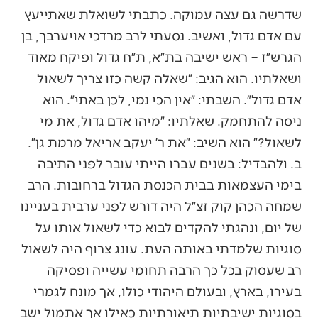
שדרשה גם עצה עמוקה. כתבתי לשואלת שאתייעץ
עם אדם גדול, ואשיב. נסעתי לרב מרדכי אויערבך, בן
הגרש״ז – ראש ישיבה בת״א, ת״ח גדול ופיקח מאוד
ושאלתיו. הוא הגיב: ״שאלה קשה כזו צריך לשאול
אדם גדול״. השבתי: ״אין הכי נמי, לכן באתי״. הוא
ניסה להתחמק. שאלתיו: ״מיהו אדם גדול, את מי
לשאול?״ הוא השיב: ״את ר׳ יעקב אריאל מרמת גן״.
ב. ולהבדיל: בשנים עברו הייתי עובר לפני התיבה
בימי העצמאות בבית הכנסת הגדול ברחובות. הרב
שמחה הכהן קוק זצ״ל היה דורש לפני ערבית בעניינו
של יום, ונהגתי להקדים לבוא כדי לשאול אותו על
סוגיות שלמדתי באותה העת. עונג צרוף היה לשאול
רב שעסוק בכל כך הרבה תחומי עשייה ופסיקה
בעירו, בארץ, ובעולם היהודי כולו, אך מונח לגמרי
בסוגיות ישיבתיות תיאורתיות כאילו אך אתמול ישב