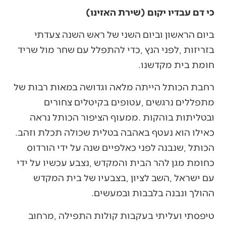
כי דם עבדיו יקום
(שירת האזינו)
‬חומת‭ ‬בית‭ ‬מקדשנו‭.‬
‬כאילו‭ ‬הוא‭ ‬נעטף‭ ‬באהבה‭ ‬בטלית‭ ‬שכולה‭ ‬תכלת‭ ‬וזהב‭.
‬ההולך‭ ‬ונבנה‭ ‬בלבבות‭ ‬ובמעשים‭.‬