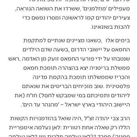
‬מעפילים‭ ‬׳מוזלמנים׳‭, ‬ששרדו‭ ‬את‭ ‬השואה‭ ‬הנוראה‭,
‬להכות‭ ‬בשונאינו‭. ‬
‬היישוב‭ ‬היהודי‭ ‬בארץ‭ ‬ישראל‭ – ‬׳מהנהר‭ ‬עד‭ ‬הים׳‭.‬