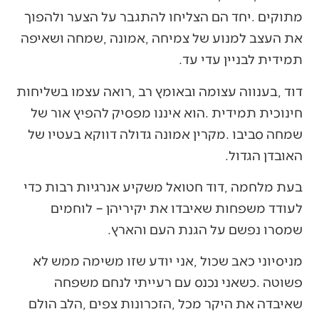
‬תמידית‭ ‬לבניין‭ ‬עדי‭ ‬עד‭. ‬
‬האובדן‭ ‬הגדול‭.‬
‬שמסרו‭ ‬נפשם‭ ‬על‭ ‬הגנת‭ ‬העם‭ ‬והארץ‭. ‬