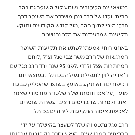
‬תקיעות‭ ‬שמרעידות‭ ‬את‭ ‬הלב‭ ‬והנשמה‭.‬
‬לאכיפת‭ ‬איסור‭ ‬התקיעות‭ ‬ליהודים‭ ‬בכותל‭. ‬