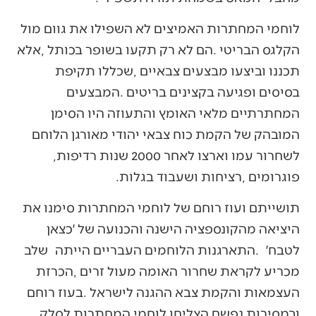
‬לשחרור‭ ‬עמו‭ ‬וארצו‭ ‬לאחר‭ ‬2000‭ ‬שנות‭ ‬רדיפות‭,
‬פוגרומים‭, ‬רציחות‭ ‬ושעבוד‭ ‬בגלות‭.‬