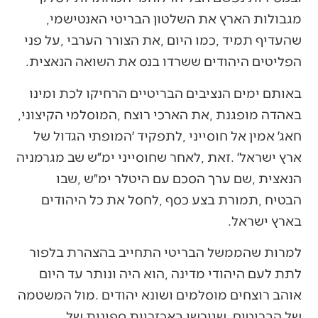
‬מגבולות‭ ‬הארץ‭ ‬את‭ ‬השלטון‭ ‬הבריטי‭ ‬האנטישמי‭,
‬הפליטים‭ ‬היהודים‭ ‬ששרדו‭ ‬בנס‭ ‬את‭ ‬השואה‭ ‬הנאצית‭. ‬
‬באהדה‭ ‬מופגנת‭, ‬את‭ ‬הארכי‭ ‬רוצח‭, ‬המוסלמי‭ ‬הקיצוני‭,
‬בארץ‭ ‬ישראל‭. ‬