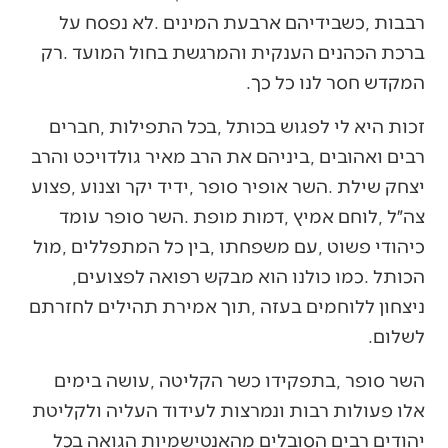
‬המקדש‭ ‬חסר‭ ‬לנו‭ ‬כל‭ ‬כך‭.‬
‬הכותל‭. ‬כמו‭ ‬כולנו‭ ‬הוא‭ ‬מבקש‭ ‬רפואה‭ ‬לפצועים‭,
‬לשלום‭. ‬