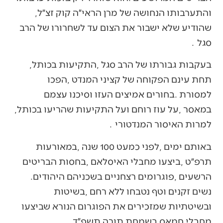
‬והתערבותו‭ ‬הנחושה‭ ‬של‭ ‬מרן‭ ‬הראי״ה‭ ‬קוק‭ ‬זצ״ל‭,
‬סגל‭. ‬
בעקבות‭ ‬גבורתו‭ ‬של‭ ‬הרב‭ ‬סגל‭, ‬התקיעות‭ ‬בכותל‭,
‬במאסר‭, ‬על‭ ‬עוז‭ ‬רוחם‭ ‬ועל‭ ‬התקיעות‭ ‬שהריעו‭ ‬בכותל‭,
‬למרות‭ ‬האיסור‭ ‬המנדטורי‭. ‬
‬הרשעים‭, ‬פוגרומים‭ ‬רצחניים‭ ‬בשכניהם‭ ‬היהודים‭.
‬מחבלי‭ ‬חמאס‭ ‬בשמחת‭ ‬תורה‭ ‬תשפ״ד‭. ‬