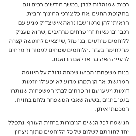
‬בתקופת‭ ‬החגים‭, ‬את‭ ‬כל‭ ‬צורכי‭ ‬החינוך‭ ‬והבית‭.
‬לרעייה‭ ‬האהובה‭ ‬או‭ ‬לאם‭ ‬הדואגת‭.‬
‬בגפן‭ ‬בחגים‭, ‬בשעה‭ ‬שאבי‭ ‬המשפחה‭ ‬נלחם‭ ‬בחזית‭.
‬הסכמתי‭ ‬איתן‭.‬