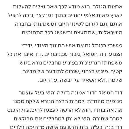
‬הישראלית‭, ‬שתתעצם‭ ‬ותשגשג‭ ‬בכל‭ ‬התחומים‭.‬
‬שלמה‭, ‬ולא‭ ‬השאיר‭ ‬עין‭ ‬יבשה‭. ‬עד‭ ‬היום‭. ‬
‬למרה‭ ‬שחורה‭. ‬הוא‭ ‬לא‭ ‬יתן‭ ‬למחבלים‭ ‬את‭ ‬מבוקשם‭.