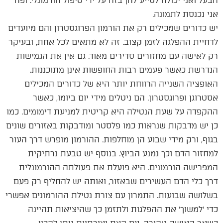
הבעל ואני יכולה לסייע להן בזה על ידי טיפול הורמונלי. ופה
אני נכנסת לתמונה.
יש כדורים שמכילים רק את הורמון הפרוגסטרון והם מיועדים
לדחיית ההפלגה לזמן קצוב. זה לא מתאים לכל אחת, ובעיקר
רק לאישה עם מחזורים סדירים מאוד. גם אין את הגמישות
הנדרשת כאשר פעמים רבות החופשות אינן מתוכננות.
האופציה השנייה הרווחת יותר היא של כדורים המכילים
אסטרוגן ופרוגסטרון. הם ניטלים מידי יום ביומו, כאשר
ההקפדה על שעת הנטילה היא קריטית למניעת דימומים. כמו
כן יש מדבקות שנראות כמו פלסטר ומודבקות באזורים שונים
בגוף, ורק מידי שבוע הן מוחלפות. ההורמון מופרש דרך העור
למחזור הדם וכך נמנע הביוץ. בנוסף יש טבעת נרתיקית
המפרישה הורמונים. היא פועלת את פעולתה ההורמונלית
דרך כלי הדם העשירים שבאזור, ואותה יש להחליף רק פעם
בשלושה שבועות. התמרון עם צורת נטילת ההורמונים אפשרי
כדי ׳למשוך׳ את ההפלגות ולתזמן כך שהיציאות תהיינה