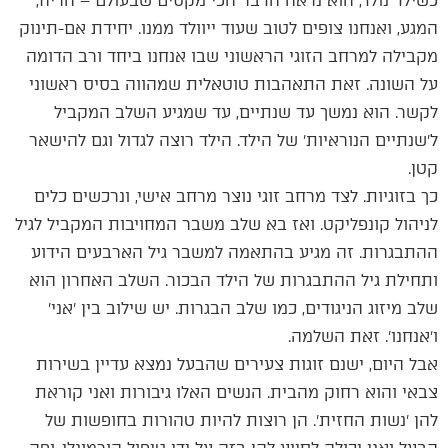
כשילד נולד, הוא נראה הדבר הכי מקסים שבעולם – הריח,
המגע, ואנחנו צופים לטוב שעוד ייוולד ממנו. יחידת אם-תינוק
מקבילה למרחב הזוגי הראשוני שבו אנחנו ביחד ורב הדומה
על השונה. זאת התאהבות טוטאלית שמהווה בסיס ראשוני
לקשר. הוא נמשך עד שנתיים, עד שמגיע השלב המקביל
ל׳שנתיים הנוראיות׳ של הילד. הילד רוצה לגדול וגם להישאר
קטן.
כך בזוגיות. לצד מרחב זוגי נוצר מרחב אישי, ונרכשים כלים
לניהול קונפליקט. ואז בא שלב משבר המחויבות המקביל לגיל
ההתבגרות. זה מגיע בהתאמה למשבר גיל הארבעים הידוע
ותחילת גיל ההתבגרות של הילד הבכור. השלב האחרון הוא
שלב מיזוג הניגודים, כמו שלב הבגרות. יש שילוב בין ׳אני׳
ו׳אנחנו׳. זאת השלמה.
אבל היום, ישנם זוגות צעירים שהבעל נמצא עדיין בשירות
צבאי והוא רחוק מהבית. הנשים האלו גיבורות ואני קוראת
להן ׳נשות החזית׳. הן רוצות להיות טהורות בחופשות של