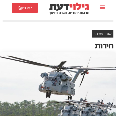
לארכיון
אורי שכטר
חירות