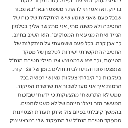
להניע מסוק. הוא ענה ופירט כמה זמן זה לוקח
בדיוק. ואז אמרתי לו את המשפט הבא: ״בא נסגור
שבכל פעם שאני שומע שיש היתקלות של כוח של
החטיבה ולא משנה מתי, אני מתקשר אליך בטלפון
הנייד ואתה מניע את המסוקים״. הוא השיב בחיוב.
כך אכן קרה. בכל פעם ששמעתי על היתקלות של
החטיבה התקשרתי ישירות לטלפון של מפקד
הטייסת, וכך יצא שבממוצע 174 חיילי חטיבת הנח״ל
שנפצעו פונו והגיעו לבית חולים בזמן של 28 דקות.
בעקבות כך קיבלתי צעקות מאנשי רפואה בכל
הרמות איך אני מעז לשבור את שרשרת הפיקוד.
ממש לא התרגשתי מהצעקות כי ידעתי שבזכות
המעשה הזה ניצלו חייהם של לא מעט לוחמים.
בהמשך קיבלתי בסיום צוק איתן תעודת הצטיינות
ממפקד חטיבת הנח״ל על התפקוד שלי במבצע צוק