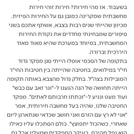
בשעבוד. אז מהי חירות? חירות זוהי חירות
מחשבתית שמקרינה כמובן גם על החירות הפיזית.
מכיוון שהייתי שנים רבות בצבא, אשתף אתכם בשני
סיפורים שמבחינתי מחדדים את נקודת החירות
המחשבתית, במיוחד במערכת שהיא מאוד מאוד
היררכית וברורה.
בתקופה של הסכמי אוסלו הייתי סגן מפקד גדוד
חי״ר במילואים, בחטיבה שהייתה בין חטיבות החי״ר
המובילות בצה״ל. בחלק גדול מהצבא באותה תקופה
הייתה תחושה של הנה הגענו ל-״וגר זאב עם כבש״
ועוד מעט ונגיע ל-״וכתתו חרבותם לאתים״. מפקד
החטיבה שלנו, שהיה בעל מחשבה חירותית, אמר
״אני לא רץ עם הזרם ואני חושב שכדאי שנתארגן ליום
שאחרי, כשהכול יתפוצץ״. כולם הסתכלו עליו כאילו
הוא נפל מהירח, בעיקר המפקדים שמעליו אבל גם