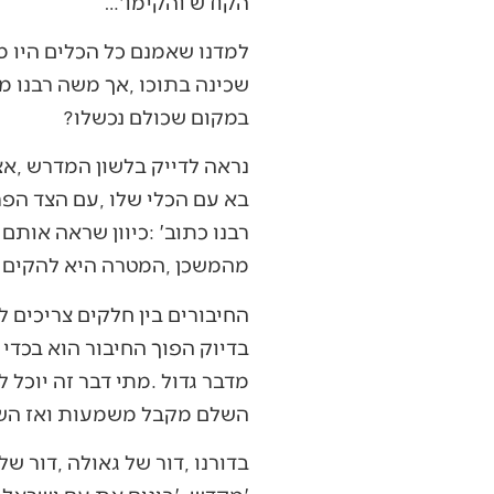
‬הקודש‭ ‬והקימו‭…‬‮'‬
‬במקום‭ ‬שכולם‭ ‬נכשלו‭?‬
‬מהמשכן‭, ‬המטרה‭ ‬היא‭ ‬להקים‭ ‬משכן‭ ‬כולל‭ ‬שתשרה‭ ‬בו‭ ‬שכינה‭. ‬לכן‭ ‬משה‭ ‬מצליח‭ ‬להקים‭ ‬משכן‭ ‬ולהשרות‭ ‬בו‭ ‬שכינה‭.‬
‬השלם‭ ‬מקבל‭ ‬משמעות‭ ‬ואז‭ ‬השכינה‭ ‬תשרה‭ ‬בתוכו‭.‬