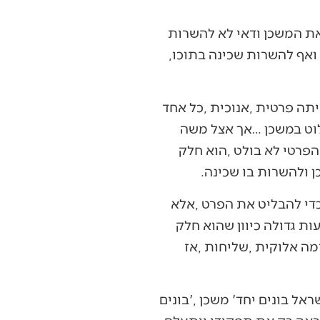
‬שכינה‭ ‬בתוכו‭, ‬אך‭ ‬משה‭ ‬רבנו‭ ‬מצליח‭ ‬להקימו‭. ‬מה‭ ‬סודו‭ ‬של‭ ‬משה‭ ‬רבנו‭ ‬שהוא‭ ‬הצליח‭ ‬להקימו‭ ‬ואף‭ ‬להשרות‭ ‬שכינה‭ ‬בתוכו‭,