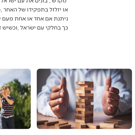
‬כך‭ ‬בחלקי‭ ‬עם‭ ‬ישראל‭, ‬וכשיש‭ ‬זאת‭ ‬שורה‭ ‬שכינה‭ ‬במעשי‭ ‬ידינו‭. ‬■