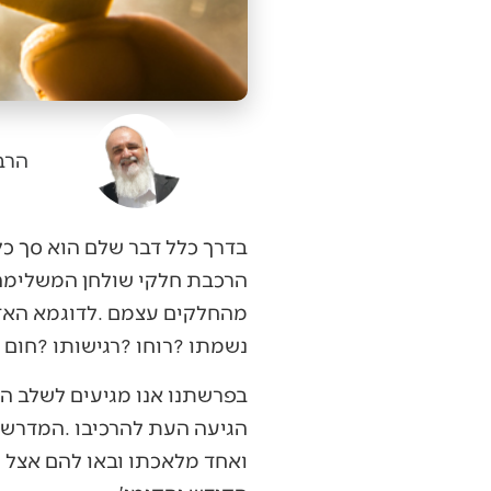
הרב
‬נשמתו‭? ‬רוחו‭? ‬רגישותו‭? ‬חום‭ ‬לב‭ ‬ושכלו‭? ‬דברים‭ ‬אלו‭ ‬מקבל‭ ‬האדם‭ ‬מחיבור‭ ‬אורגני‭ ‬של‭ ‬כל‭ ‬אבריו‭ ‬ומכוח‭ ‬עליון‭.‬