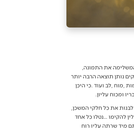
בדרך‭ ‬כלל‭ ‬דבר‭ ‬שלם‭ ‬הוא‭ ‬סך‭ ‬כל‭ ‬חלקיו‭. ‬נכון‭ ‬לגבי‭ ‬דברים‭ ‬חומריים‭ ‬כגון‭ ‬הרכבת‭ ‬חלקי‭ ‬פאזל‭ ‬המשלימה‭ ‬את‭ ‬התמונה‭,
בפרשתנו‭ ‬אנו‭ ‬מגיעים‭ ‬לשלב‭ ‬הרכבת‭ ‬המשכן‭, ‬לאחר‭ ‬שבני‭ ‬ישראל‭ ‬בניצוחו‭ ‬של‭ ‬בצלאל‭ ‬סיימו‭ ‬לבנות‭ ‬את‭ ‬כל‭ ‬חלקי‭ ‬המשכן‭,