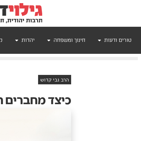
טורים ודעות
חינוך ומשפחה
יהדות
קר
הרב גבי קדוש
כיצד‭ ‬מחברים‭ ‬חלקים‭ ‬לשלם‭?‬