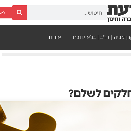
לאר
ן אביה | זה"ב | בנ"א לחברו
אודות