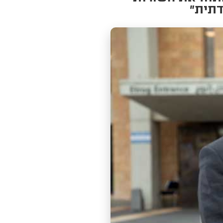
דתית״