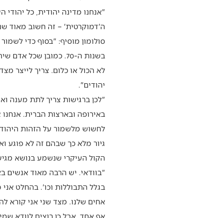
"אנחנו מדינה יהודית, כל יהודי ה
ה'דמוקרטית' – זה חשוב מאוד שנ
סולומון מוסיף: "בסוף כדי לשמור
בשנות ה-70. כמובן שכל
לא הכול או כלום. צריך לייצר מצד
יהודים".
"לכן ברגישות צריך לתת מענה וא
באירופה ובארצות הברית. אנחנו 
לחשוש מלשמור על הזהות היהודית 
גיור מלא כך שבהם זה לא פוגע ואי
הקול העיקרי שנשמע בנושא מגיע
"בוודאי. יש הרבה מאוד אנשים ב
בגלל התבוללות וכו'. בהחלט אני 
אחים שלנו. מצד שני אני קורא לה
אף אחד, אבל כן רוצים לוודא שמי