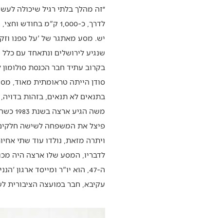
״זה מהלך בלתי רגיל שיכולה לעשו
לדרך, כ-1,000 ק"מ ב
יש. מסע מאתגר של 'על טפנו וזקנ
שנגיע לירושלים ונתאחד עם כלל י
בקרוב עתיד חבר הכנסת סולומון 
סודן הייתה טראומתית מאוד, מסו
בתנאים לא תנאים, בזהות בדויה, 
משה הג
פיצל את המשפחה לשישה חלקים. הי
ויתרה מזאת, נולדו עוד שתי אחיות בארץ, אנחנו 12 אחים. אבל לא כולם 
לדבריו, המסע שלו ארצה היה מכו
ה-47, הוא יו"ר ומייסד ארגו
עקיבא, חבר במועצה הציבורית לשו