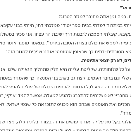
ראל"
. כמה זמן אתה מחובר למגזר הסרוג?
יתי בכיתה ד למדתי בבית ספר יסודי ממלכתי דתי, הייתי בבני עקיבא,
יבא, קיבלתי הסמכה לרבנות דרך ישיבת הר עציון. אני מכיר במשול
יפייה לממש את כולם בצורה הטובה ביותר". במאמר מוסגר אומר סולו
יא מסורתית-דתית כך שבאופן אוטומטי אנחנו שייכים למגזר הזה".
ם, לא רק יוצאי אתיופיה.
 על כל שלוחותיה, שקליטת עלייה היא חלק מתהליך הגאולה שלנו. אנ
שלי וגם בחבר העמים, קצת גם בקרב בני המנשה. כך שהמגזר באמת 
 שלא תמיד זה הגיע לכל הרמות. לעיתים היכולת של עולים להגיע ל
 מחבריי לא מצליחים להתברג ולהגיע למעלה. אפשר להגיד 'אוקיי, זה 
הכלים ואת האופנים שבהם הוא מכניס לתוכו את כל שבטי ישראל, לא
גזר".
וגי בקליטת עלייה ואנחנו עושים את זה בצורה בלתי רגילה, מצד שנ
היות חלק מהציונות הדתית – למשל עדות המזרח, אתיופיה ועוד קהי