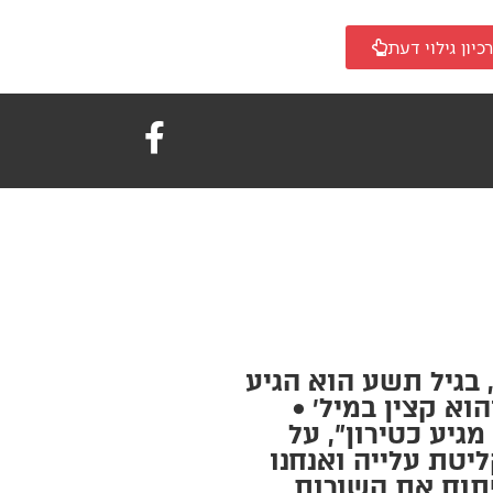
כיון גילוי דעת
 בגיל תשע הוא הגיע
ה לרבנות והוא קצין במיל׳ •
גיע כטירון", על
יטת עלייה ואנחנו
פתוח את השורות