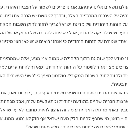
עולם נושאים אלינו עיניהם. אנחנו צריכים לשמור על הצביון היהודי, ע
היה על הערכים המרכזיים האלה, ובדרך לממשם יש הרבה אתגרים. סע
 על הזהות היהודית של מדינת ישראל צריך לחזור לחוק השבות המקור
 אדם שיחפוץ ושיש לו זיקה ליהדות, אבל לא עונה להגדרה של החוק או של ה
 אחד שמירה על הזהות היהודית כי אנחנו רואים שיש כאן חצי מיליון ש
ני מודע לכך שזה גם בתוך הקהילה שממנה אני מגיע, אלה שממתינים 
צריכים מצד אחד לשמור על הזהות היהודית, ומאידך להיות ערים למי
ולחזור לחוק השבות המקורי״. סולומון מציין כי ״בשני העשורים האח
ן בעיה".
 בארצות הברית שפחות תושפע משינוי סעיף הנכד, למרות זאת, א
ארצות הברית שחיים בתודעה יהודית ומתעקשים עליה, אבל מבחינת 
מבין, באתי מהגולה ואני יודע מה זה הרצון להיות מחובר לארץ ישראל
ם – בואו, מי שחפץ להיות חלק מעם ישראל אף חוק לא ימנע ממנו. אנח
 שמגיע לכאן רוצה לחיות כאן כיהודי, חלק מעם ישראל".