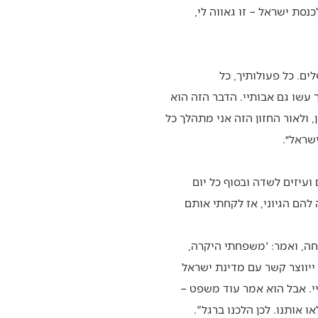
סת ישראל – זו גאווה לי,
ים. כל פעולותיך, כל
ך עשו גם אבותיי. הדבר הזה הוא
 ולאור החזון הזה אני מתהלך כל
שראל״.
, אחר כך עברו לעיירה. בגיל חמש כבר הייתי רועה צאן. לקחתי-20-30 כבשים ועיזים לשדה ובסוף כל יום
להם הגיוני, אז לקחתי אותם
, ואמר: 'משפחתי היקרה,
 ייווצר קשר עם מדינת ישראל
יי. אבל הוא אמר עוד משפט –
אותנו. לכן הלכנו ברגל".