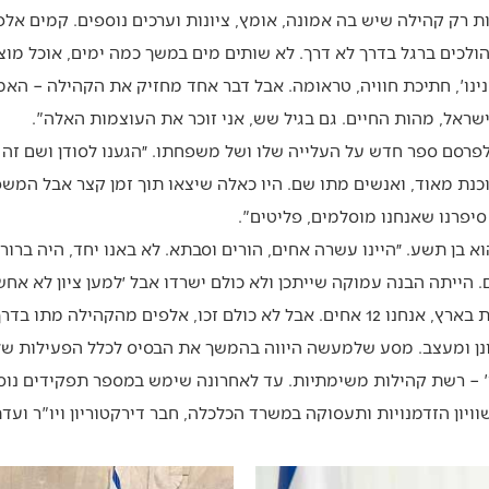
ת רק קהילה שיש בה אמונה, אומץ, ציונות וערכים נוספים. קמים אלפ
חודש וחצי, הולכים ברגל בדרך לא דרך. לא שותים מים במשך כמה ימים, אוכל 
ינו', חתיכת חוויה, טראומה. אבל דבר אחד מחזיק את הקהילה – האמו
שראל, מהות החיים. גם בגיל שש, אני זוכר את העוצמות האלה".
לפרסם ספר חדש על העלייה שלו ושל משפחתו. ״הגענו לסודן ושם זה 
כנת מאוד, ואנשים מתו שם. היו כאלה שיצאו תוך זמן קצר אבל המש
סיפרנו שאנחנו מוסלמים, פליטים".
יע ארצה בשנת 1983 כשהוא בן תשע. ״היינו עשרה אחים, הורים וסבתא. לא באנו יחד, 
יתה הבנה עמוקה שייתכן ולא כולם ישרדו אבל ׳למען ציון לא אחשה'
זכו, אלפים מהקהילה מתו בדרך".
נן ומעצב. מסע שלמעשה היווה בהמשך את הבסיס לכלל הפעילות שלו 
ן 'הנני' – רשת קהילות משימתיות. עד לאחרונה שימש במספר תפקידים 
ויון הזדמנויות ותעסוקה במשרד הכלכלה, חבר דירקטוריון ויו"ר ועדת