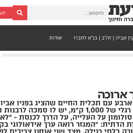
לאר
ן אביה | זה"ב | בנ"א לחברו
אודות
 ארוכה
רבע עם תכלית החיים שהציג בפניו אביו,
ארצה לאחר מסע רגלי של 1,000 ק״מ, יש לו סמכ
לומון על העלייה, על הדרך לכנסת - ״לא מ
ת הדתית: ״המגזר רואה ערך אידאולוגי בקל
רה בלתי רגילה, מצד שני אנחנו צריכים ל