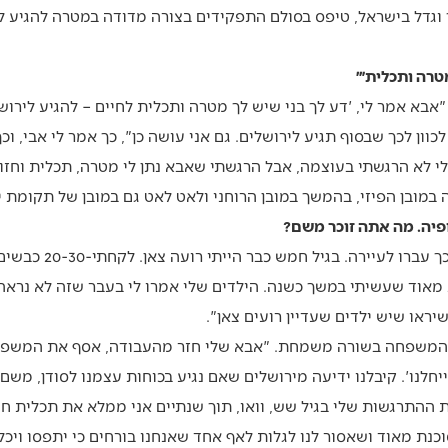
גדל בישראל, טיפס בסולם התפקידים בצורה מדודה במטרה להגיע לכנ
טרה ותכלית׳״
אבא אמר לי, 'דע לך בני שיש לך מטרה ותכלית לחיים – להגיע לירושל
כוון לכך שבסוף תגיע לירושלים. גם אני עושה כן", כך אמר לי אבי, וכ
לי לא הרגשתי בעוצמה, אבל הרגשתי שאבא נתן לי מטרה, תכלית וחזון,
 במובן הפיזי, בהמשך במובן הרוחני ולאט לאט גם במובן של תקומת י
ופיה. מה אתה זוכר משם?
"ההורים שלי עוד חיו בכפר
 מאוד שעשיתי במשך כשנה. הילדים שלי אמרו לי בעבר שזה לא נראה 
שיראו שיש ילדים שעדיין רועים צאן".
 המשפחה בשורה משמחת. "אבא שלי חזר מהעבודה, אסף את המשפחה
יחלנו'. קיבלנו ידיעה מירושלים שאם נגיע בכוחות עצמנו לסודן, משם
 את ההתרגשות שלי בגיל שש, וואו, תוך שנתיים אני ממלא את תכלית ח
ת מאוד ושאסור לנו לגלות לאף אחד שאנחנו בורחים כי יתפסו ויכלאו 