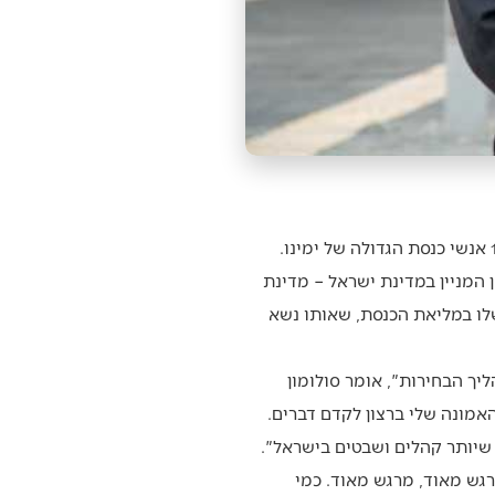
״הילד שהיה רועה צאן בעיר שירה שבמחוז תיגראי באתיופיה, עומד כאן היום בכנסת ישראל, אחד מ-120 אנשי כנסת הגדולה של ימינו.
 המניין במדינת ישראל – מדינת
לו במליאת הכנסת, שאותו נשא
יך הבחירות", אומר סולומון
אמונה שלי ברצון לקדם דברים.
 שיותר קהלים ושבטים בישראל".
גש מאוד, מרגש מאוד. כמי