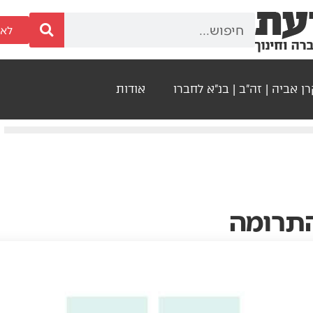
לאר
ן אביה | זה"ב | בנ"א לחברו
אודות
התרומה