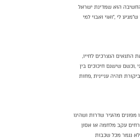
בוודאי‭ ‬שיש‭ ‬מקום‭ ‬לביקורת‭ ‬נוקבת‭ ‬כלפי‭ ‬אנשים‭ ‬ספציפיים‭ ‬במדינה‭, ‬ובוודאי‭ ‬שאדם‭ ‬אמור‭ ‬לדרוש‭ ‬את‭ ‬התנאים‭ ‬הנצרכים‭ ‬לחייו‭,