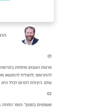
הרב 
‭ ‬
01
‬שלם‭. ‬היכולת‭ ‬לתרום‭ ‬לכלל‭ ‬היא‭ ‬בכך‭ ‬שהפרט‭ ‬רואה‭ ‬עצמו‭ ‬כשותף‭ ‬עם‭ ‬הכלל‭ ‬ולא‭ ‬כמשקיף‭ ‬מן‭ ‬הצד‭.‬
02‭ ‬