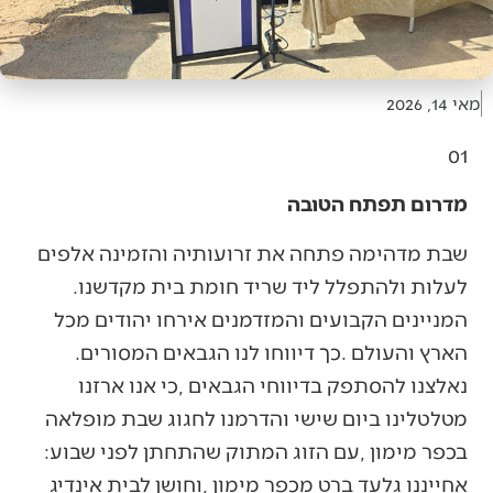
מאי 14, 2026
01
מדרום תפתח הטובה
‬לעלות‭ ‬ולהתפלל‭ ‬ליד‭ ‬שריד‭ ‬חומת‭ ‬בית‭ ‬מקדשנו‭.
‬הארץ‭ ‬והעולם‭. ‬כך‭ ‬דיווחו‭ ‬לנו‭ ‬הגבאים‭ ‬המסורים‭.
‬בכפר‭ ‬מימון‭, ‬עם‭ ‬הזוג‭ ‬המתוק‭ ‬שהתחתן‭ ‬לפני‭ ‬שבוע‭: