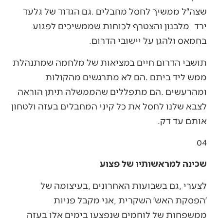
‬בחמאס‭ ‬ולהגן‭ ‬על‭ ‬יישובי‭ ‬הדרום‭.‬
‬אותם‭ ‬עד‭ ‬דק‭.‬
04
שכינה למראשותיו של פצוע