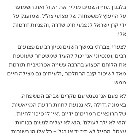
‬אלי‭.‬
‬ממש‭.‬
לא‭ ‬פעם‭ ‬אני‭ ‬נפגש‭ ‬עם‭ ‬מקרים‭ ‬שבהם‭ ‬המשפחה‭,
‬של‭ ‬הרופאים‭ ‬המרימים‭ ‬ידיים‭. ‬׳אין‭ ‬לו‭ ‬סיכוי‭ ‬לחיות׳‭.