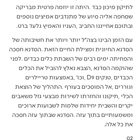
‬ובתוכם‭ ‬אחייננו‭ ‬החביב‭, ‬העניו‭ ‬והאמיץ‭ ‬גלעד‭ ‬ברט‭. ‬
‬את‭ ‬כל‭ ‬אלה‭.‬
02