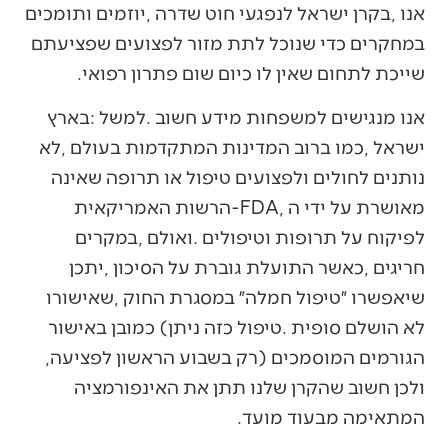
‬שייכת‭ ‬לתחום‭ ‬שאין‭ ‬לו‭ ‬כיום‭ ‬שום‭ ‬פתרון‭ ‬רפואי‭.‬
‬הגורמים‭ ‬המוסמכים‭) ‬רק‭ ‬בשבוע‭ ‬הראשון‭ ‬לפציעה‭,
‬המתאימה‭ ‬מבעוד‭ ‬מועד‭.‬