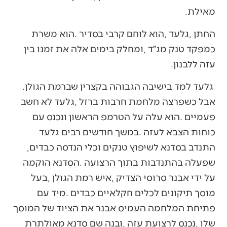
‬מאילת‭.‬
‬עזה‭ ‬ללבנון‭.‬
‭ ‬גלעד‭ ‬למד‭ ‬בישיבה‭ ‬הגבוהה‭ ‬בקצרין‭ ‬שברמת‭ ‬הגולן‭.
‬התנדב‭ ‬בסדנא‭ ‬לשיפוץ‭ ‬טנקים‭ ‬וכלי‭ ‬הנדסה‭ ‬כבדים‭,