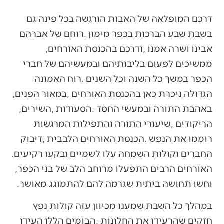
‬אבינו‭ ‬ושרה‭ ‬אמנו‭, ‬ודרכם‭ ‬בהכנסת‭ ‬האורחים‭,
‬הגדולה‭ ‬ניכרת‭ ‬כאן‭ ‬בהכנסת‭ ‬האורחים‭, ‬במאור‭ ‬הפנים‭,
‬באהבת‭ ‬התורה‭ ‬ובמעשי‭ ‬החסד‭. ‬הסעודות‭, ‬השירים‭,
‬החברים‭ ‬וקולות‭ ‬השמחה‭ ‬עלו‭ ‬לשמיים‭ ‬ובקעו‭ ‬רקיעים‭.
‬האורחים‭ ‬הרבים‭ ‬התפעלו‭ ‬מרוחב‭ ‬הלב‭ ‬של‭ ‬בני‭ ‬הכפר‭,
‬וחשו‭ ‬תחושה‭ ‬ביתית‭ ‬שגרמה‭ ‬להם‭ ‬להתמוגג‭ ‬מאושר‭.‬