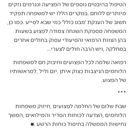
‬חשוב‭ ‬של‭ ‬הענקת‭ ‬׳מבט‭ ‬כולל׳‭ ‬כמי‭ ‬שבא‭ ‬לסייע‭. ‬כמו‭ ‬כן‭,
‬במחלקה‭, ‬ויש‭ ‬הרבה‭ ‬חולים‭ ‬לצערי‮…‬
‬של‭ ‬הפצוע‭.‬
***
‬נחישות‭ ‬הממשלה‭ ‬בחיסול‭ ‬כוחות‭ ‬הרשע‭. ‬■