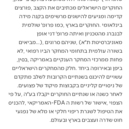
‬פחות‭ ‬ממרכזי‭ ‬המחקר‭ ‬הענקיים‭ ‬באמריקה‭, ‬בסין‭,
‬של‭ ‬ניסויים‭ ‬קליניים‭ ‬בקבוצות‭ ‬מיקוד‭ ‬של‭ ‬פצועים‭.
‬חוט‭ ‬שדרה‭ ‬ועצבים‭ ‬בארץ‭ ‬ובעולם‭.‬