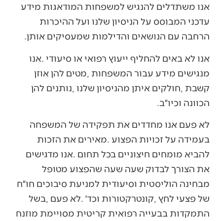
‬הרחבה‭ ‬עם‭ ‬הנושאים‭ ‬והדילמות‭ ‬שמעסיקים‭ ‬אותן‭.‬
‬הכוונה‭ ‬וכיו״ב‭.‬