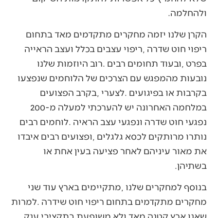
‬ולהחלמה‭. ‬
‬במלחמה‭ ‬האחרונה‭ ‬יש‭ ‬להערכתי‭ ‬למעלה‭ ‬מ-200‭
‬בשתיהן‭.‬
‬שאנו‭ ‬ארץ‭ ‬קטנה‭ ‬מאד‭ ‬ולא‭ ‬משופעת‭ ‬בתקציבי‭ ‬ענק‭,