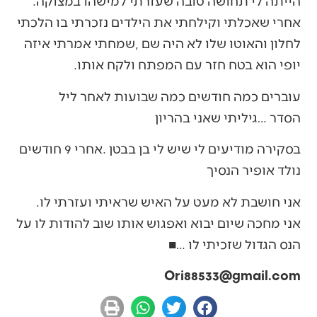
‬הייתה‭ ‬לי‭ ‬תחושה‭ ‬טובה‭ ‬שעזרתי‭ ‬למישהו‭ ‬במצוקה‭.
‬יופי‭ ‬הוא‭ ‬בטח‭ ‬חזר‭ ‬עם‭ ‬המפתח‭ ‬ולקח‭ ‬אותו‭.‬
‬הסדר‭… ‬גיליתי‭ ‬שאני‭ ‬בהריון
‬נולד‭ ‬אופיר‭ ‬הנסיך
אני‭ ‬חושבת‭ ‬לא‭ ‬מעט‭ ‬על‭ ‬האיש‭ ‬שראיתי‭ ‬ועזרתי‭ ‬לו‭.
‬הנס‭ ‬הגדול‭ ‬שזכיתי‭ ‬לו‭… ‬■
Ori88533@gmail.com