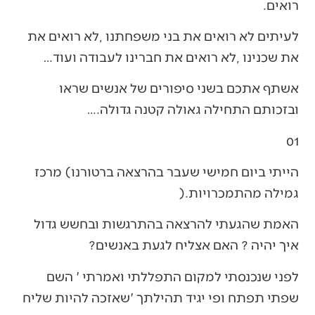
‬רואים‭.‬
‬את‭ ‬שכנינו‭, ‬לא‭ ‬רואים‭ ‬את‭ ‬חברינו‭ ‬לעבודה‭ ‬ועוד‭…‬
‬ובזכותם‭ ‬התחילה‭ ‬גאולה‭ ‬קטנה‭ ‬גדולה‭….‬
01‭ ‬
‬גמילה‭ ‬מהתמכרויות‭).‬
‬איך‭ ‬יהיה‭ ? ‬האם‭ ‬אצליח‭ ‬לגעת‭ ‬באנשים‭ ?‬