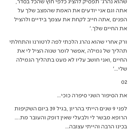
‬שהוא‭ ‬נהרג‭ ‬‮'‬תפסיק‭ ‬להציג‭ ‬כלפי‭ ‬חוץ‭ ‬שהכל‭ ‬בסדר‭,
‬את‭ ‬החיים‭ ‬שלך‮'‬‭.‬
‬שלי‮'‬‭…‬
02
את‭ ‬הסיפור‭ ‬השני‭ ‬סיפרה‭ ‬כוכי‭…‬
‬הרופא‭ ‬מבשר‭ ‬לי‭ ‬ולבעלי‭ ‬שאין‭ ‬דופק‭ ‬והעובר‭ ‬מת‭….
‬בכינו‭ ‬הרבה‭ ‬והייתי‭ ‬עצובה‭… ‬