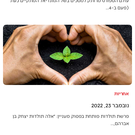
עולם הספורט מרותק למסכים בשל המונדיאל המתקיים כעת
(פעם ב-4…
אחריות
נובמבר 23, 2022
פרשת תולדות פותחת בפסוק מעניין: ״אלה תולדות יצחק בן
אברהם,…