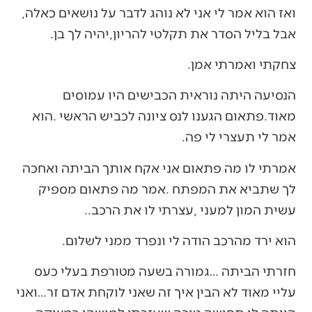
ואז‭ ‬הוא‭ ‬אמר‭ ‬לי‭ ‬אני‭ ‬לא‭ ‬נוהג‭ ‬לדבר‭ ‬על‭ ‬נושאים‭ ‬כאלה‭,
‬אבל‭ ‬בליל‭ ‬הסדר‭ ‬את‭ ‬תקלטי‭ ‬להריון‭,‬יהיה‭ ‬לך‭ ‬בן‭.‬
צחקתי‭ ‬ואמרתי‭ ‬אמן‭.‬
‬אמר‭ ‬לי‭ ‬תעצרי‭ ‬לי‭ ‬פה‭. ‬
‬עשית‭ ‬המון‭ ‬למעני‭, ‬עצרתי‭ ‬לו‭ ‬את‭ ‬הרכב‭..‬
הוא‭ ‬ירד‭ ‬מהרכב‭ ‬הודה‭ ‬לי‭ ‬ונפרד‭ ‬ממני‭ ‬לשלום‭.‬