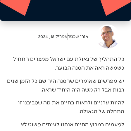
אורי שכטר
אפריל 18, 2024
‬כשמשה‭ ‬ראה‭ ‬את‭ ‬הסנה‭ ‬הבוער‭.‬
‬רבות‭ ‬אבל‭ ‬רק‭ ‬משה‭ ‬היה‭ ‬היחיד‭ ‬שראה‭.‬
‬התחלה‭ ‬של‭ ‬הגאולה‭.‬