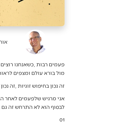
אור
‬מול‭ ‬בורא‭ ‬עולם‭ ‬ומצפים‭ ‬לראות‭ ‬מתי‭ ‬הדבר‭ ‬יקרה‭.‬
זה‭ ‬נכון‭ ‬בחיפוש‭ ‬זוגיות‭, ‬זה‭ ‬נכון‭ ‬בחינוך‭ ‬ילדים‭ ‬ובכל‭ ‬תחום‭ ‬בחיים‭.‬
‬לבסוף‭ ‬הוא‭ ‬לא‭ ‬התרחש‭ ‬זה‭ ‬גם‭ ‬בסדר‭ ‬וכנראה‭ ‬שזה‭ ‬מה‭ ‬שמדוייק‭ ‬בשבילנו‭.‬
01‭ ‬