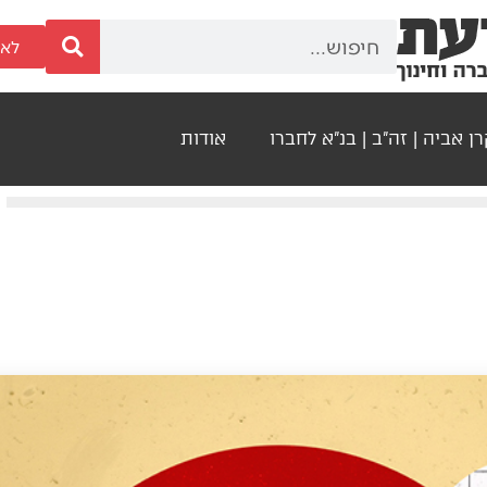
לאר
ן אביה | זה"ב | בנ"א לחברו
אודות