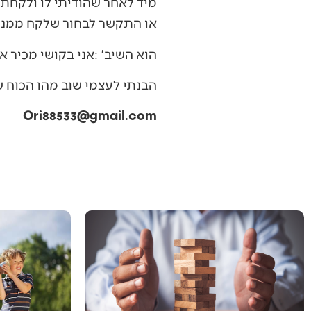
‬או‭ ‬התקשר‭ ‬לבחור‭ ‬שלקח‭ ‬ממנו‭ ‬את‭ ‬הטרקטור‭?‬‮'‬
הוא‭ ‬השיב‭: ‬‮'‬אני‭ ‬בקושי‭ ‬מכיר‭ ‬אותו‭, ‬לא‭ ‬התקשרתי‭ ‬אליו‭ ‬וכמובן‭ ‬שלא‭ ‬נפגשתי‭ ‬איתו‮'‬‭….‬‮"‬
הבנתי‭ ‬לעצמי‭ ‬שוב‭ ‬מהו‭ ‬הכוח‭ ‬של‭ ‬השחרור‭….‬‮"‬‭ ‬■
Ori88533@gmail.com