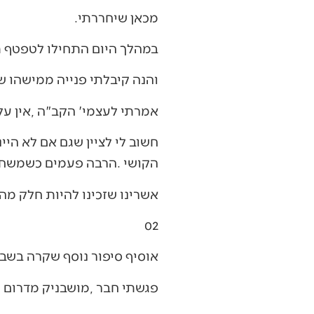
מכאן‭ ‬שיחררתי‭.‬
במהלך‭ ‬היום‭ ‬התחילו‭ ‬לטפטף‭ ‬תרומות‭ ‬נוספות‭ ‬עד‭ ‬שהגענו‭ ‬כשעה‭ ‬לפני‭ ‬החתונה‭ ‬לסכום‭ ‬של‭ ‬30,000‭ ‬ש"ח‭.‬
והנה‭ ‬קיבלתי‭ ‬פנייה‭ ‬ממישהו‭ ‬ששמע‭ ‬על‭ ‬החתונה‭ ‬ושאל‭ ‬כמה‭ ‬כסף‭ ‬חסר‭, ‬הוא‭ ‬תרם‭ ‬את‭ ‬20,000‭ ‬ש"ח‭ ‬הנותרים‭.‬
אמרתי‭ ‬לעצמי‭ ‬‮'‬הקב"ה‭, ‬אין‭ ‬עליך‮'‬‭!!!‬
‬הקושי‭. ‬הרבה‭ ‬פעמים‭ ‬כשמשחררים‭, ‬דווקא‭ ‬אז‭ ‬הכל‭ ‬נפתח‭ ‬ומסתדר‭.‬
אשרינו‭ ‬שזכינו‭ ‬להיות‭ ‬חלק‭ ‬מהפרויקט‭ ‬המדהים‭ ‬הזה‭ ‬ומהעם‭ ‬הנפלא‭ ‬הזה‭.‬
02
אוסיף‭ ‬סיפור‭ ‬נוסף‭ ‬שקרה‭ ‬בשבוע‭ ‬שעבר‭.‬
פגשתי‭ ‬חבר‭, ‬מושבניק‭ ‬מדרום‭ ‬הארץ‭, ‬הוא‭ ‬סיפר‭ ‬לי‭ ‬את‭ ‬הסיפור‭ ‬הבא‭:‬