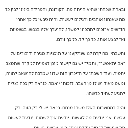
ובאחת שכחתי שהיא הייתה פה, הקורונה, והפרידה בינינו לבין כל
מה שאנחנו אוהבים ורגילים לעשות. והיה טבעי כל כך אחרי
חודשים ארוכים להתכונן למשהו, להיערך אליו בנפש, בגשמיות,
ואז לבצע אותו. כל כך קל. כל כך זורם.
וחשבתי: מה קרה לנו שנתקענו על תוכניות מגירה ודיבורים על
"אם יתאפשר", ותמיד יש גם קישור מוכן לצפייה למקרה שהמצב
יחמיר. ועוד חשבתי על הזיכרון הזה שלנו שמרבה להישאב להווה,
ומעט מאוד יש לו מן העבר. לזכותו ייאמר, כנראה רק ככה נצליח
להגיע לעתיד כלשהו.
והיה במחשבות האלו משהו מנחם. כי אם יש לי רק הווה, רק
עכשיו, אני יודעת מה לעשות. יודעת איך לשמוח. יודעת לעשות
מה שיעשה לי טוב ויקדם אותי. כאן. עכשיו. פשוט.