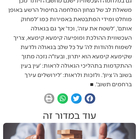
גם במלחמה העכשווית ישנם מחשבה ויותר מכך
משאלת לב של נצחון המלחמה בחיסול הרשע באופן
מוחלט ומידי המתבטאת באמירות כמו ׳למחוק
אותם׳, ׳לשטח את עזה׳, וכד׳ אך גם בגאולה
העכשווית ההולכת ומופיעה קימעא קימעא, צריך
לשמוח ולהודות לה׳ על כל שלב בגאולה ולדעת
שקימעא קימעא הוא יתרון, ובעז״ה נזכה מתוך
ההתקדמות בתהליכי הגאולה לראות: ׳עין בעין
בשוב ה׳ ציון׳. ולזכות ולראות: ׳לירושלים עירך
ברחמים תשוב׳. ■
עוד במדור זה