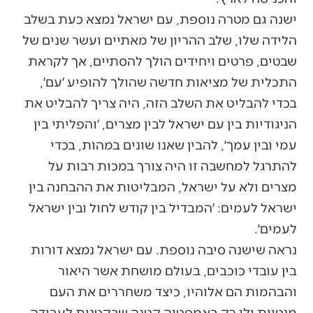
ישנה גם מטרה נוספת, עם ישראל נמצא כעת בשלב
הלידה שלו, שלב ההריון של מאתיים ועשר שנים של
שבטים, פרטים ויחידים הולך להסתיים, אך לקראת
התכלית של מציאות חדשה שהולך להופיע ׳עם׳,
בכדי להבליט את השלב הזה, היה צריך להבליט את
הניגודיות בין עם ישראל לבין מצרים, ׳והפליתי בין
עמי ובין עמך׳, להבין שאנו שונים במהות, בכדי
להתרגל למחשבה זו היה צורך במכות רבות על
מצרים ולא על ישראל, המבליטות את ההבחנה בין
ישראל לעמים: ׳המבדיל בין קודש לחול ובין ישראל
לעמים׳.
נראה שישנה סיבה נוספת. עם ישראל נמצא דורות
בין עובדי כוכבים, בעולם מושחת אשר היאור
והבהמות הם אלוהיו, כיצד משחררים את העם
מנטיות ולו רק באמפטיה קטנה שבקטנות לעבודה