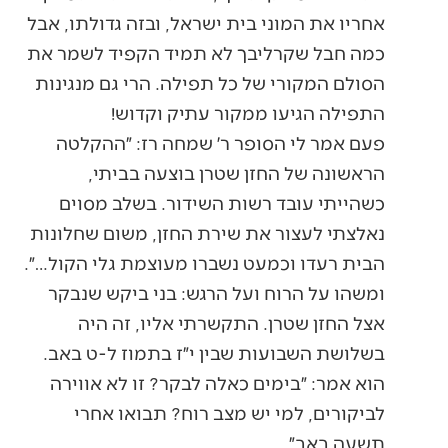
אחריו את המוני בית ישראל, ובזה גדולתו, אבל
כמה חבל שקרליבך לא תמיד הקפיד לשמר את
הסולם המקורי של כל תפילה. הרי גם מנגינות
התפילה הגיעו ממקור עתיק וקדוש!
פעם אמר לי הסופר ר׳ שמחה רז: ״ההקלטה
הראשונה של החזן שטרן בוצעה בביתי,
כשהייתי עובד רשות השידור. בשלב מסוים
נאלצתי לעצור את שירת החזן, משום שחלונות
הבית רעדו וכמעט נשברו מעוצמת גלי הקול…״.
ומשהו על הרוח ועל הרגש: בני ביקש שנבקר
אצל החזן שטרן. התקשרתי אליו, זה היה
בשלושת השבועות שבין י״ז בתמוז ל-ט באב.
הוא אמר: ״בימים כאלה לבקר? זו לא אווירה
לביקורים, למי יש מצב רוח? תבואו אחרי
תשעה באב״.