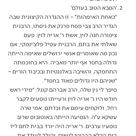
׳הסבא הטוב בעולם׳
״כאחת האימהות״ – זו ההגדרה הקיצונית שבה
הגדיר הרב צבי פסח פרנק את גיסתו, הרבנית
ציפורה חנה לוין, אשת ר׳ אריה לוין. פעם
שאלתי את בתם, הרבנית עטיל פלצ׳ינסקי, אם
נכון מה שאומרים אנשי ירושלים שאימה הייתה
גדולה בחסד אף יותר מאביה. היא בחוכמתה
התחמקה, והשיבה באלגנטיות ובכיבוד הורים –
״שניהם היו גדולים מאוד בחסד״.
סיפר לי נין שלה, הרב אברהם קוגל: ״מידי ראש
חודש היו ר׳ אריה לוין ורעייתו נוסעים לקבר
רחל, ולוקחים עימם את נכדתם, אמי שרה
עשקא ע״ה. הנסיעה הייתה באוטובוס שרוב
נוסעיו ערבים. ר׳ אריה היה יורד בבית לחם ליד
בית הכלא הבריטי לנשים, והולך לעודד את