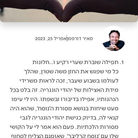
מאיר דורפמן
אפריל 25, 2023
תפילה שוברת שערי רקיע ו…חלונות
כל מי שפגש את החזן משה שטרן, שהלך
לעולמו בשבוע שעבר, זכה לראות משרידי
מידת האצילות של יהודי הונגריה. זה בלט בכל
הנהגותיו, אפילו בדיבורו ובשפתו. היו לי עימו
מעט שיחות בנושא מסורת ה׳נוסח׳, שהוא היה
קנאי לה, בדיוק כגישת יהודי הונגריה לגבי
מסורות הלכתיות. פעם הוא אמר לי על הקושי
שלו עם ׳נוסח קרליבך׳, שאומנם הצליח לסחוף