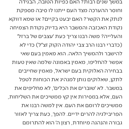
במשך שנים רבות? האם כפיות הטובה, הבגידה
וחוסר ההערכה מצד העם ייתנו לו סיבה מספקת
לנתק את הקשר? האם יבעט בקיים? או שמא דווקא
נקודת האכזבה והמשבר היא בדיוק נקודת הצמיחה
והעלייה? משה רבנו צריך כעת ׳עצבים של ברזל׳
(כדברי רבנו הרב צבי יהודה הקוק זצ״ל) כדי לא
להישבר ולהמשיך הלאה. הוא מאמין בעם שאי
אפשר להחליפו, מאמין באמונה שלמה שאין טעות
בבחירה האלוקית בעם ישראל, מאמין שחייבים
לתקן, שאלוקים נותן למנהיג את הכוחות לטפל
במשבר. לא ׳שוברים את הכלים׳, לא מחליפים את
העם, אלא במסירות אין קץ ממשיכים את השליחות,
ממשיכים לרומם את העם. אין למשה רבנו את
הפריבילגיה להרים ידיים. להפך, כעת צריך לאזור
גבורה והנהגה מיוחדת, רצון ה׳ הוא להתרומם