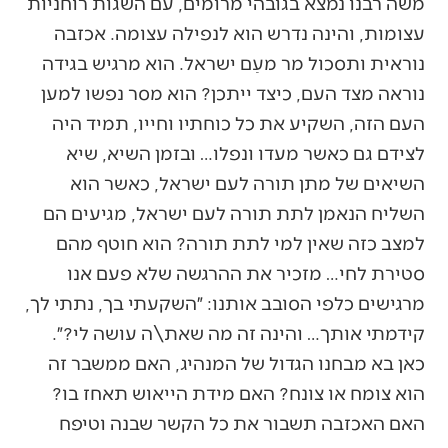
משה רבנו נמצא בגובהי מרומים, עם השגות רוחניות
עצומות, והינה נדרש הוא לנפילה עצומה. אכזבה
נוראית ותסכול מר מעַם ישראל. הוא מרגיש בגידה
נוראה מצד העם, כיצד ייתכן? הוא מסר נפשו למען
העם הזה, השקיע את כל כוחתיו וחייו, תמיד היה
לצידם גם כאשר מעדו ונפלו… ובזמן השיא, שיא
השיאים של מתן תורה לעם ישראל, כאשר הוא
השליח הנאמן לתת תורה לעם ישראל, מגיעים הם
למצב כזה שאין למי לתת תורה? הוא חוטף מהם
סטירת לחי… מזכיר את ההרגשה שלא פעם אנו
מרגישים כלפי הסובב אותנו: ״השקעתי בך, נתתי לך,
קידמתי אותך… והינה זה מה שאת\ה עושה לי?״.
כאן בא מבחנו הגדול של המנהיג, האם ממשבר זה
הוא צומח או צונח? האם מידת הייאוש תאחז בו?
האם האכזבה תשבור את כל הקשר שבנה וטיפח