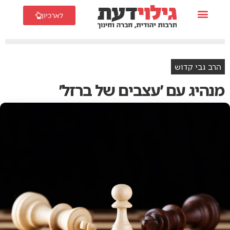
לארכיון
הרב גבי קדוש
מנהיג עם ׳עצבים של ברזל׳