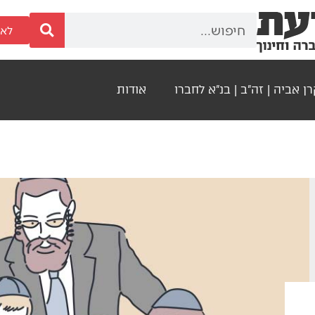
לאר
ן אביה | זה"ב | בנ"א לחברו
אודות