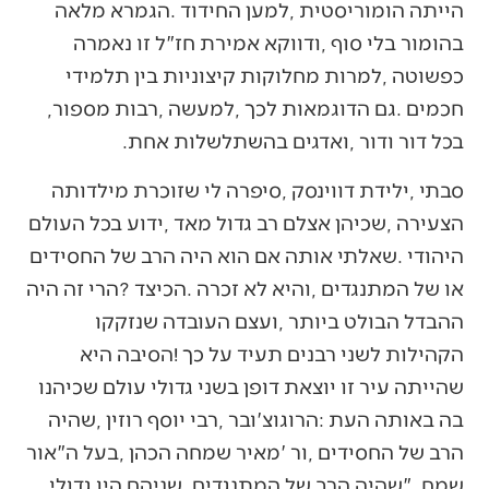
‬חכמים‭. ‬גם‭ ‬הדוגמאות‭ ‬לכך‭, ‬למעשה‭, ‬רבות‭ ‬מספור‭,
‬בכל‭ ‬דור‭ ‬ודור‭, ‬ואדגים‭ ‬בהשתלשלות‭ ‬אחת‭.‬