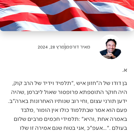
מאיר דורפמן
מרץ 28, 2024
א‭.‬
בן‭ ‬דודו‭ ‬של‭ ‬ה‮"‬חזון‭ ‬איש‮"‬‭, ‬תלמיד‭ ‬וידיד‭ ‬של‭ ‬הרב‭ ‬קוק‭,
‬ידען‭ ‬תורני‭ ‬עצום‭, ‬וחי‭ ‬רוב‭ ‬שנותיו‭ ‬האחרונות‭ ‬בארה"ב‭.