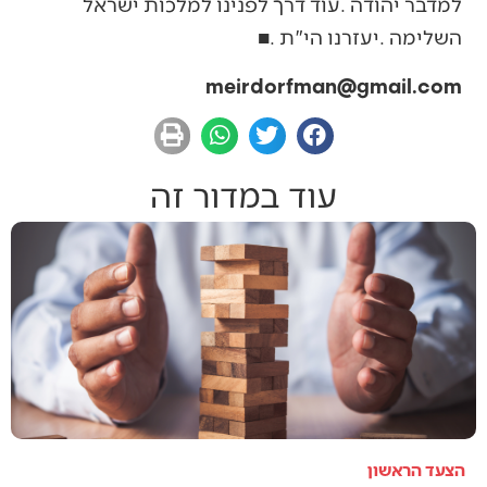
‬השלימה‭. ‬יעזרנו‭ ‬הי"ת‭. ‬■
meirdorfman@gmail.com
עוד במדור זה
הצעד הראשון