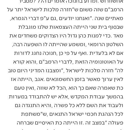
‬מאתיים‭ ‬שנה‮"‬‭. ‬ואנחנו‭ ‬יודעים‭, ‬גם‭ ‬ע"פ‭ ‬דברי‭ ‬הגמרא‭,
‬השלטון‭ ‬הרומאי‭, ‬ומשמע‭ ‬שהייתה‭ ‬לו‭ ‬השפעה‭ ‬רבה‭,