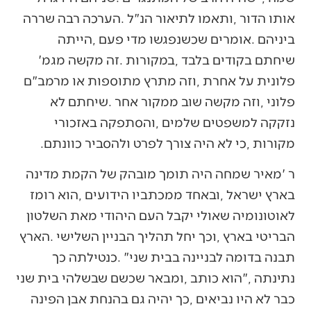
‬שיחתם‭ ‬בקודים‭ ‬בלבד‭, ‬במקורות‭. ‬זה‭ ‬מקשה‭ ‬מגמ‮'‬‭
‬מקורות‭, ‬כי‭ ‬לא‭ ‬היה‭ ‬צורך‭ ‬לפרט‭ ‬ולהסביר‭ ‬כוונתם‭.‬