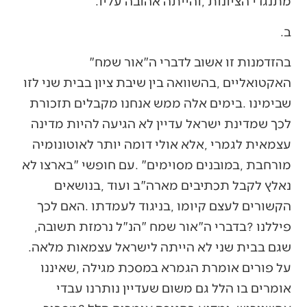
‬מתנגדי‭ ‬הציונות‭, ‬והייתה‭ ‬אהובה‭ ‬עליו‭. ‬
ב‭.‬
בהזדמנות‭ ‬זו‭ ‬אשוב‭ ‬לדברי‭ ‬ה"אור‭ ‬שמח‮"‬‭
‬פיללנו‭? ‬בדברי‭ ‬ה"אור‭ ‬שמח‮"‬‭ ‬הנ"ל‭ ‬נרמזת‭ ‬תשובה‭,
‬שגם‭ ‬בבית‭ ‬שני‭ ‬לא‭ ‬הייתה‭ ‬לישראל‭ ‬עצמאות‭ ‬מלאה‭.