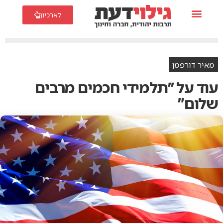
לארכיון
מאיר דורפמן
‬שלום‮"‬