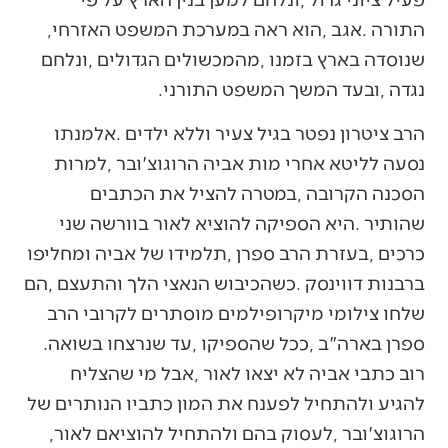
‬התורה‭. ‬אגב‭, ‬הוא‭ ‬ראה‭ ‬במערכת‭ ‬המשפט‭ ‬האזרחי‭,
‬נגדה‭, ‬ובעד‭ ‬המשך‭ ‬המשפט‭ ‬התורני‭. ‬
‬ספרן‭ ‬בארה"ב‭, ‬ככל‭ ‬שהספיקו‭, ‬עד‭ ‬שנרצחו‭ ‬בשואה‭.
‬הרוגוצ‮'‬ובר‭, ‬לעסוק‭ ‬בהם‭ ‬ולהתחיל‭ ‬להוציאם‭ ‬לאור‭,