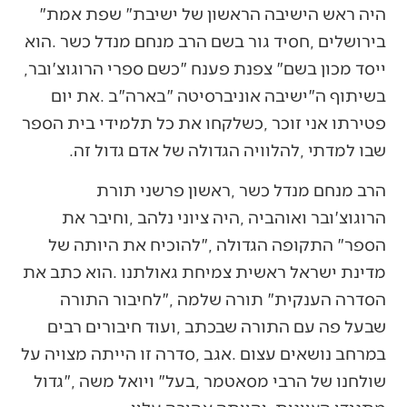
‬היה‭ ‬ראש‭ ‬הישיבה‭ ‬הראשון‭ ‬של‭ ‬ישיבת‭ ‬‮"‬שפת‭ ‬אמת‮"‬‭
‬ייסד‭ ‬מכון‭ ‬בשם‭ ‬‮"‬צפנת‭ ‬פענח‮"‬‭ ‬כשם‭ ‬ספרי‭ ‬הרוגוצ'ובר‭,
‬שבו‭ ‬למדתי‭, ‬להלוויה‭ ‬הגדולה‭ ‬של‭ ‬אדם‭ ‬גדול‭ ‬זה‭.‬