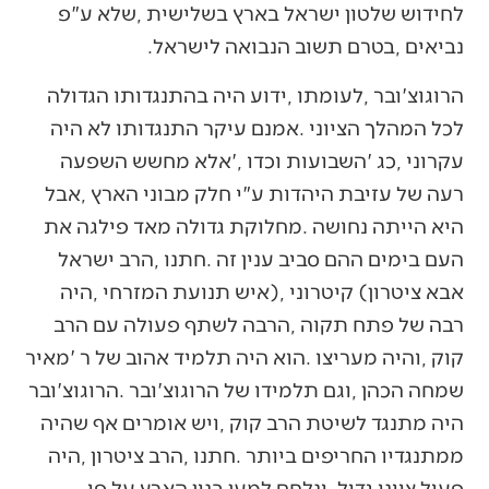
‬נביאים‭, ‬בטרם‭ ‬תשוב‭ ‬הנבואה‭ ‬לישראל‭. ‬