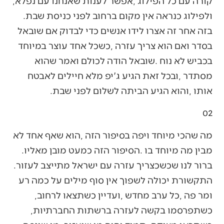
‬קורה‭ ‬עם‭ ‬כל‭ ‬הפילוג‭, ‬אפשר‭ ‬לענות‭ ‬שאנחנו‭ ‬עם‭ ‬נפלא‭,
‬ולפילוג‭ ‬כנראה‭ ‬אין‭ ‬מקום‭ ‬ברחוב‭ ‬לפני‭ ‬כניסת‭ ‬שבת‭.
‬אותו‭, ‬והוא‭ ‬הגיע‭ ‬הביתה‭ ‬לשלום‭ ‬לפני‭ ‬שבת‭.‬
02‭ ‬
‬מבין‭ ‬מה‭ ‬מיוחד‭ ‬בו‭. ‬הסיפור‭ ‬הזה‭ ‬כמעט‭ ‬מובן‭ ‬מאליו‭.
‬ברור‭ ‬לנו‭ ‬שכשכצריך‭ ‬עזרה‭ ‬עם‭ ‬ישראל‭ ‬מתייצב‭ ‬לעזור‭.
‬ומר‭ ‬פה‭, ‬כל‭ ‬ערב‭ ‬מחדש‭, ‬ועדיין‭ ‬כשתצאו‭ ‬לרחוב‭,
‬כשתפרסמו‭ ‬בקשה‭ ‬לעזרה‭ ‬ברשתות‭ ‬החברתיות‭,