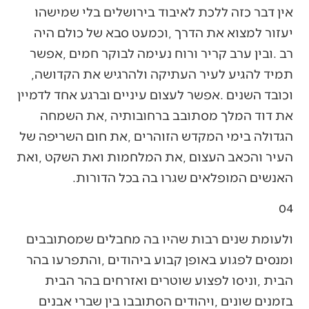
‬תמיד‭ ‬להגיע‭ ‬לעיר‭ ‬העתיקה‭ ‬ולהרגיש‭ ‬את‭ ‬הקדושה‭,
‬האנשים‭ ‬המופלאים‭ ‬שגרו‭ ‬בה‭ ‬בכל‭ ‬הדורות‭.‬
04‭ ‬