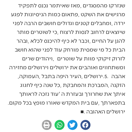
‬אהבה‭.‬5‭. ‬ירושלים‭, ‬העיר‭ ‬היפה‭ ‬בתבל‭, ‬העמוקה‭,
‬בתפארתך‭, ‬עם‭ ‬בית‭ ‬המקדש‭ ‬שאורו‭ ‬מופץ‭ ‬בכל‭ ‬מקום‭.
‬ירושלים‭ ‬האהובה‭. ‬■