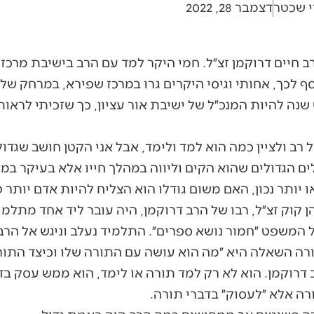
י שכטר
דצמבר 28, 2022
 חיים דרוקמן זצ״ל. חמי היקר למד עם הרב בישיבת מרכז 
סף לכך, אחותי וגיסי היקרים גרו במרכז שפירא, במרחק של
שנה להיות המנכ״ל של ישיבת אור עציון, כך שזכיתי לראו
 רב ולציין כמה הוא למד ולימד, אבל אני הקטן חושב שגדו
ים הגדולים שהוא הקים וליווה במהלך חייו אלא בעיקר ב
 יותר נכון, האם משום גודלו הוא הצליח להיות אדם יותר ט
 קוק זצ״ל, רבו של הרב דרוקמן, היה עובר ליד אחד מתלמ
 המשפט ״חמור נושא ספרים״. התלמיד נעלב וניגש אל הרב
ורה השאלה היא ״מה הוא עושה עם התורה שלו וכיצד התור
רוקמן. הוא לא רק למד תורה או לימד, הוא ממש עסק בד
רה אלא ״לעסוק״ בדברי תורה.