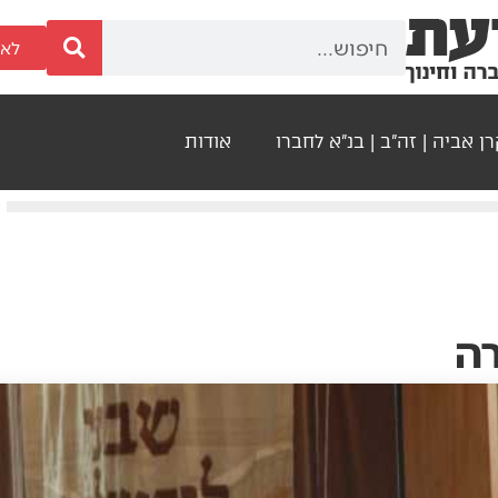
לאר
ן אביה | זה"ב | בנ"א לחברו
אודות
רה