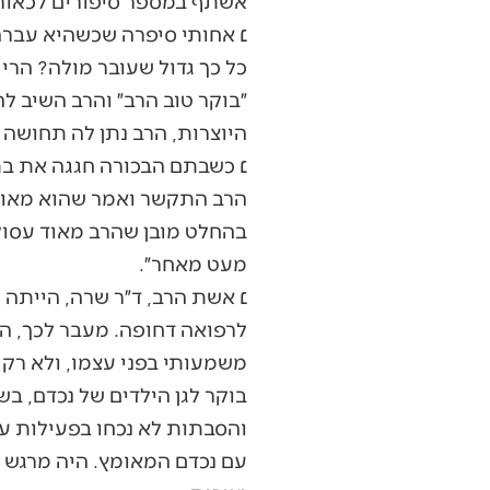
אשתף במספר סיפורים לכאורה
׆ אחותי סיפרה שכשהיא עברה
כל כך גדול שעובר מולה? הרי 
״בוקר טוב הרב״ והרב השיב ל
היוצרות, הרב נתן לה תחושה 
׆ כשבתם הבכורה חגגה את בת 
הרב התקשר ואמר שהוא מאוד 
בהחלט מובן שהרב מאוד עסוק 
מעט מאחר״.
׆ אשת הרב, ד״ר שרה, הייתה
לרפואה דחופה. מעבר לכך, הי
משמעותי בפני עצמו, ולא רק 
בוקר לגן הילדים של נכדם, ב
והסבתות לא נכחו בפעילות עם
עם נכדם המאומץ. היה מרגש 