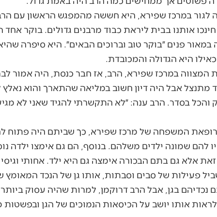
 פשוטים אך ממחישים כמה הרב היה באמת גדול.
 לגור במרכז שפירא, היא חששה מהמפגש הראשון עם הרב 
חינכו אותנו בבית ליראת כבוד מרבנים גדולים. בוקר אחד 
ה במאור פנים ״בוקר טוב וברוכים הבאים״. היא סיפרה שהי
כאילו היא הגדולה והמכובדת.
המצווה במרכז שפירא, הרב, אז חבר כנסת, היה אמור לבר
מתנצל אבל היה דיון חשוב במליאה שהתארך והוא נאלץ ל
והכל בסדר. הרב ענה: ״לא התקשרתי להגיד שאני לא מגי
 רופאת המשפחה של מרכז שפירא, כך שביתם היה פתוח לחו
ו להם שמונה ילדים משלהם. בנוסף, הם גם אימצו ילדה נו
זאת אלא גם בתם הבכורה אימצה גם היא ילד. אחותי וגיס
שביל פעילות של סבים וסבתות, אותו גן של הנכד המאומץ 
 נכדיהם בגן, אבל הרב דרוקמן, למרות שהיה עסוק ביותר 
לראות אותו יושב על הכיסאות הנמוכים של הגן ובפשטות 