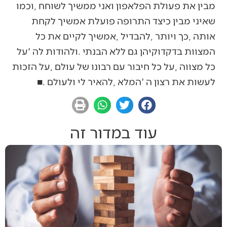
‬לעשות‭ ‬את‭ ‬רצון‭ ‬ה‮'‬‭ ‬המלא‭, ‬להאיר‭ ‬לי‭ ‬ולעולם‭. ‬■
עוד במדור זה