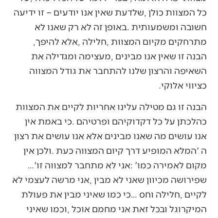
‬מתרחקים‭ ‬מקיום‭ ‬המצוות‭, ‬חלילה‭, ‬אלא‭ ‬להיפך‭,
‬כציווי‭ ‬אלוקי‭.‬
‬מקום‭ ‬לאמירה‭ ‬כמו‭: ‬‮'‬אני‭ ‬לא‭ ‬מתחבר‭ ‬למצווה‭ ‬זו‭…‬‮'‬‭