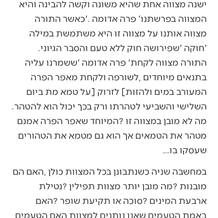
‬‮'‬חוקה‮'‬‭ ‬שפירושה‭ ‬חוק‭ ‬ללא‭ ‬טעם‭ ‬והסבר‭ ‬הגיוני‭.
‬השלישי‭ ‬והשביעי‭ ‬לטהרתו‭ ‬ורק‭ ‬בכך‭ ‬יכול‭ ‬הוא‭ ‬להטהר‭.
‬שעסקו‭ ‬בו‭…‬