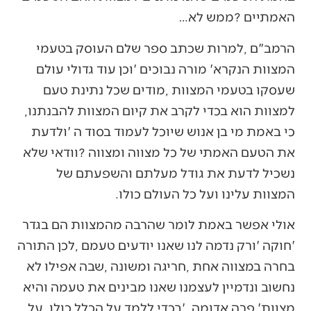
‬האמתיים‭? ‬ממש‭ ‬לא‭…‬
‬למצוות‭ ‬הוא‭ ‬בכדי‭ ‬לקרב‭ ‬את‭ ‬קיום‭ ‬המצוות‭ ‬להבנתנו‭,
‬המצוות‭ ‬עלינו‭ ‬ועל‭ ‬כל‭ ‬העולם‭ ‬כולו‭.‬