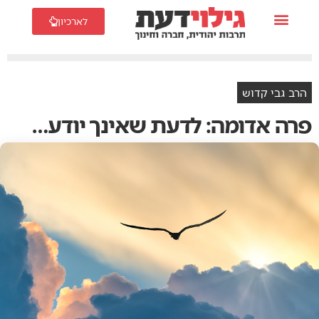
לארכיון
הרב גבי קדוש
פרה‭ ‬אדומה‭:‬ לדעת‭ ‬שאינך‭ ‬יודע‭…‬