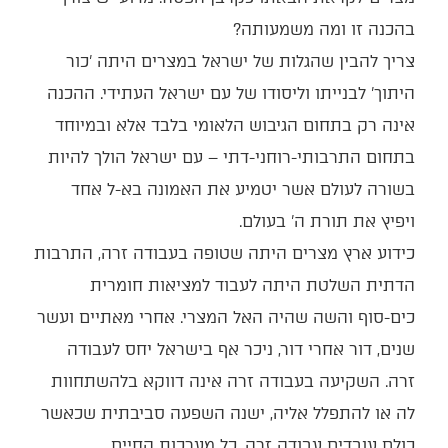
בהכנה זו ומה משמעותה?
צריך להבין שהגלות של ישראל במצרים היתה 'כור
היתוך' לבנייתו וליסודו של עם ישראל העתידי. ההכנה
אינה רק בתחום הגיבוש הלאומי בלבד אלא ובמיוחד
בתחום התרבותי-רוחני-דתי – עם ישראל הולך להיות
בשורה לעולם אשר יטמיע את האמונה בא-ל אחד
ויפיץ את תורת ה' בעולם.
כידוע ארץ מצרים היתה שטופה בעבודה זרה, התרבות
הדתית השלטת היתה לעבוד למציאות חומרית
כים-סוף והשה שהיה האל המצרי. אחרי מאתיים ועשר
שנים, דור אחרי דור, ניכר אף בישראל יחס לעבודה
זרה. השקיעה בעבודה זרה אינה דווקא בלהשתחוות
לה או להתפלל אליה, ישנה השפעה סביבתית שכאשר
כולם עובדים עבודה זרה, כל מערכות החיים