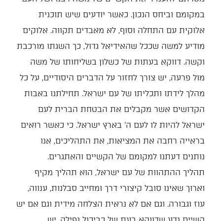
במקומם וביחס הנכון. כאשר יודעים שיש תוכנית
אלוקית עם התחלה וסוף, לא מאבדים תקווה. אלוקים
מודיע למשה שככל שהאידיאל גדול, כך השגתו מורכבת
וקשה. דווקא בעתות של כשלון בשליחותו של משה
מול פרעה, יש צורך לחזור על הדברים היסודיים, על כל
מהלך לידתו ותכליתו של עם ישראל. תחילתנו באבות
הקדושים אשר מקבלים את הבטחת הברית לעם
ישראל להיות לו לעם ה' בארץ ישראל. כי כאשר רואים
בראייה רחבה את המציאות, את התהליכים, אנו
נותנים דעתנו למקומם של הקשיים והאתגרים.
תהליך ההתהוות של עם ישראל, הוא תהליך מקיף
וארוך שאינו סובל קיצורי דרך ומחייב סבלנות, ענווה,
עוז וגבורה. וגם אם לא נראית הצלחה מידית וגם אם יש
קשיים נדע שדווקא בעת של כביכול נפילה, יש