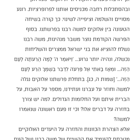
ובהסתכלות רחבה מכניסים אותנו לפרופרציות. רוגע
מסויים והשלמה וציפייה לשינוי. כך קורה בשיחה
הטעונה בין אלוקים למשה רבנו בפרשתנו. בסוף
הפרשה הקודמת נוצר משבר מנהיגות, משה רבנו
נשלח להוציא את בני ישראל ממצרים והשליחות
נכשלה, ונהיה יותר גרוע… 'וַיֹּאמַר ה' לָמָה הֲרֵעֹתָה לָעָם
הַזֶּה… וּמֵאָז בָּאתִי אֶל פַּרְעֹה לְדַבֵּר בִּשְׁמֶךָ הֵרַע לָעָם
הַזֶּה…' [שמות ה, כג]. בתחלת פרשתנו אלוקים נגלה
למשה וחוזר על עברנו ועתידנו, מספר על האבות, על
הברית איתם ועל החלומות הגדולים. למה יש צורך
בחזרה על דברים אלו? וכי זו פעם ראשונה שנאמרו
למשה?
אלא הצהרת הכוונות והחזרה על היעדים האלוקיים
מטרתם להעמיד את הקשיים של משה רבנו ושל העם