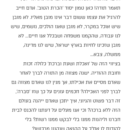
תאמר תודה! כאן טמון יסוד ‘הכרת הטוב’. אדם חייב
להרגיל את עצמו ששום דבר אינו מובן מאליו. לא מובן
שיש אוכל במקרר, לא מובן שאנו הולכים, נושמים, שיש
לנו עבודה, שהקמנו משפחה ושבכלל אנו חיים… לא
מובן שזכינו לחיות בארץ ישראל, שיש לנו מדינה,
ממשלה, צבא…
בציווי הזה של ‘ואכלת ושעת וברכת’ כלולה זכות
וחובת ההודיה. ישנה מצווה מן התורה לברך לאחר
שאדם מסיים את אכילתו, אך מנין לנו שאדם מצווה גם
לברך לפני האכילה? חכמים עונים על כך שזו ‘סברה’,
זה דבר פשוט והגיוני, איך יתכן שאדם ייהנה בעולם
הזה ללא ברכה? וכי אנו מעלים על דעתנו להכנס לבית
חברנו וליהנות ממנו בלי לבקש ממנו רשות? בלי
להודות לו אח”כ על ההנאה שנהננו מרכושו?