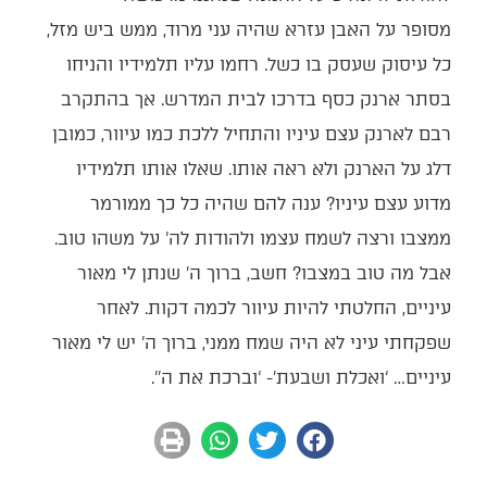
מסופר על האבן עזרא שהיה עני מרוד, ממש ביש מזל,
כל עיסוק שעסק בו כשל. רחמו עליו תלמידיו והניחו
בסתר ארנק כסף בדרכו לבית המדרש. אך בהתקרב
רבם לארנק עצם עיניו והתחיל ללכת כמו עיוור, כמובן
דלג על הארנק ולא ראה אותו. שאלו אותו תלמידיו
מדוע עצם עיניו? ענה להם שהיה כל כך ממורמר
ממצבו ורצה לשמח עצמו ולהודות לה’ על משהו טוב.
אבל מה טוב במצבו? חשב, ברוך ה’ שנתן לי מאור
עיניים, החלטתי להיות עיוור לכמה דקות. לאחר
שפקחתי עיני לא היה שמח ממני, ברוך ה’ יש לי מאור
עיניים… ‘ואכלת ושבעת’- ‘וברכת את ה’’.